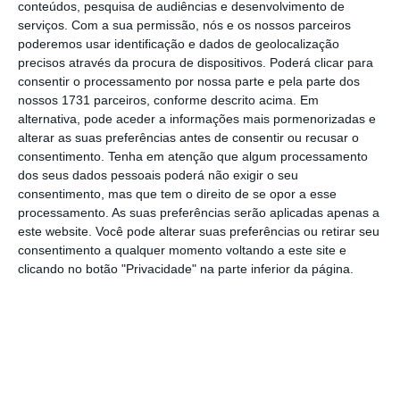
conteúdos, pesquisa de audiências e desenvolvimento de
Portugal continental, juntando Faro às cidades
serviços.
Com a sua permissão, nós e os nossos parceiros
de Lisboa e do Porto
, para as quais opera
poderemos usar identificação e dados de geolocalização
regularmente ao longo de todo o ano”.
precisos através da procura de dispositivos. Poderá clicar para
consentir o processamento por nossa parte e pela parte dos
nossos 1731 parceiros, conforme descrito acima. Em
A companhia aérea destacou que o
Aeroporto
alternativa, pode aceder a informações mais pormenorizadas e
Internacional de Faro
, localizado na zona
alterar as suas preferências antes de consentir ou recusar o
consentimento.
Tenha em atenção que algum processamento
central do Algarve, a região mais a sul de
dos seus dados pessoais poderá não exigir o seu
Portugal continental,
“representa a principal
consentimento, mas que tem o direito de se opor a esse
porta de entrada de turistas na região e a
processamento. As suas preferências serão aplicadas apenas a
este website. Você pode alterar suas preferências ou retirar seu
segunda maior entrada externa de
consentimento a qualquer momento voltando a este site e
passageiros, a nível nacional”.
clicando no botão "Privacidade" na parte inferior da página.
Ao apostar na ligação aérea entre Ponta
Delgada e Faro, a
Azores Airlines pretende
“consolidar a sua posição no mercado
nacional,
expandir o seu portfólio de rotas e