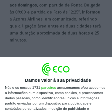
aos domingos,
com partida de Ponta Delgada
às 09:00 e partida de Faro às 12:25″, informou
a Azores Airlines, em comunicado, referindo
que a ligação área entre as duas cidades terá
uma duração aproximada de duas horas e 25
minutos.
De acordo com a companhia aérea do grupo
SATA, os
voos entre Ponta Delgada e Faro
serão realizados “em equipamento Airbus A320
com capacidade para 168 lugares”.
Damos valor à sua privacidade
Nós e os nossos 1731
parceiros
armazenamos e/ou acedemos
a informações num dispositivo, como cookies, e processamos
Com esta nova ligação aérea, a
dados pessoais, como identificadores únicos e informações
transportadora
Azores Airlines “aumenta o
padrão enviadas por um dispositivo para publicidade e
leque de destinos para os quais opera em
conteúdos personalizados, medição de publicidade e