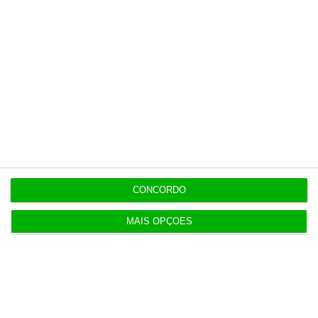
Últimas
15:17
Polícia espanhola já pede passaporte a viajantes
de Itália
14:22
Honda HR-V: a razão vence a moda no trânsito e
nas férias
CONCORDO
12:34
MAIS OPÇÕES
Eclipse. Dos óculos grátis aos telescópios de 12
mil euros
12:09
Benfica lança petição pela suspensão dos direitos