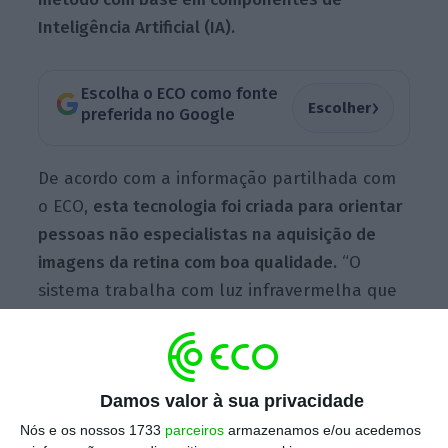
Inteligência Artificial (IA).
Escolha o ECO como fonte
›
Escolher
preferida no Google
De acordo com a informação partilhada com
o ECO,
esta tecnologia foi criada para orientar
pessoas não especialistas na aquisição de
imagens da retina com boa qualidade.
“O
sistema trabalha com luz infravermelha que
vai guiando o utilizador através de instruções
simples, como afastar ou aproximar a câmara
ou fazer ligeiras rotações do equipamento.
Damos valor à sua privacidade
Isto, para garantir que há um correto
alinhamento da retina”, detalha a instituição.
Nós e os nossos 1733
parceiros
armazenamos e/ou acedemos