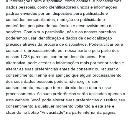
a informações num dispositivo, como cookies, e processamos
dados pessoais, como identificadores únicos e informações
padrão enviadas por um dispositivo para publicidade e
A
patente agora aprovada
tinha sido
conteúdos personalizados, medição de publicidade e
submetida em 2020 e envolveu vários
conteúdos, pesquisa de audiências e desenvolvimento de
serviços.
Com a sua permissão, nós e os nossos parceiros
departamentos do FhP-AICOS, que surgiu em
poderemos usar identificação e dados de geolocalização
2009 no seguimento de uma parceria entre a
precisos através da procura de dispositivos. Poderá clicar para
Sociedade Fraunhofer (Fraunhofer-
consentir o processamento por nossa parte e pela parte dos
nossos 1733 parceiros, conforme descrito acima. Em
Gesellschaft), a Fundação para a Ciência e
alternativa, pode aceder a informações mais pormenorizadas e
Tecnologia (FCT) e a Universidade do Porto.
alterar as suas preferências antes de consentir ou recusar o
Além da componente de IA criada pelo grupo
consentimento.
Tenha em atenção que algum processamento
dos seus dados pessoais poderá não exigir o seu
de Sistemas Inteligentes, o desenvolvimento
consentimento, mas que tem o direito de se opor a esse
do equipamento envolveu também a equipa
processamento. As suas preferências serão aplicadas apenas a
de design centrado no utilizador.
este website. Você pode alterar suas preferências ou retirar seu
consentimento a qualquer momento voltando a este site e
clicando no botão "Privacidade" na parte inferior da página.