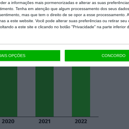
cação digital
, que quintuplicou.
eder a informações mais pormenorizadas e alterar as suas preferência
timento.
Tenha em atenção que algum processamento dos seus dados
nsentimento, mas que tem o direito de se opor a esse processamento. A
as a este website. Você pode alterar suas preferências ou retirar seu
tando a este site e clicando no botão "Privacidade" na parte inferior 
AIS OPÇÕES
CONCORDO