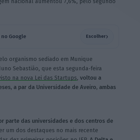
rigem nacional aumentou 7,6%, pelo segundo
›
a no Google
Escolher
pelo organismo sediado em Munique
Nuno Sebastião, que esta segunda-feira
isto na nova Lei das Startups
,
voltou a
ueses, a par da Universidade de Aveiro, ambas
or parte das universidades e dos centros de
er um dos destaques no mais recente
das dez primeiras posições no IEP.
A Delta e