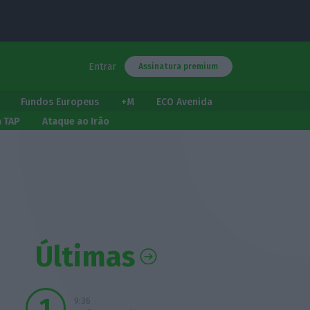
Entrar
Assinatura premium
Fundos Europeus
+M
ECO Avenida
a TAP
Ataque ao Irão
Últimas
9:36