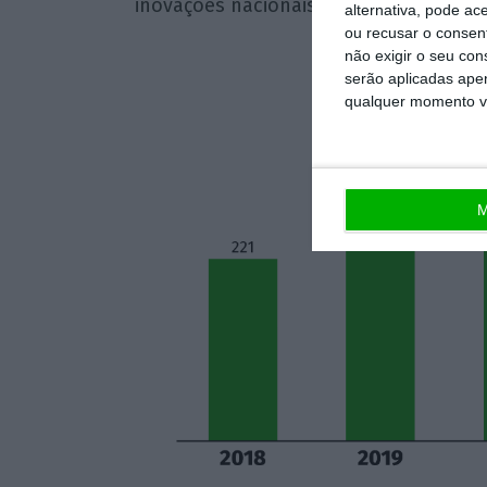
inovações nacionais na área da
comuni
alternativa, pode ac
ou recusar o consen
não exigir o seu co
serão aplicadas apen
qualquer momento vol
M