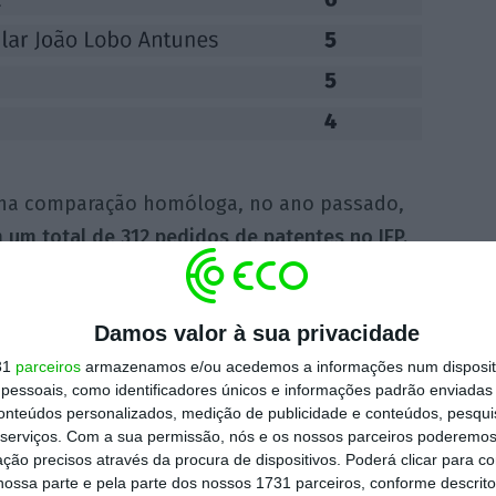
, na comparação homóloga, no ano passado,
um total de 312 pedidos de patentes no IEP,
s de 40% acima do volume registado há
nt Index 2022.
Damos valor à sua privacidade
 a área com mais pedidos de patentes,
31
parceiros
armazenamos e/ou acedemos a informações num dispositi
essoais, como identificadores únicos e informações padrão enviadas 
rmacêuticas
, o que faz da saúde a indústria
conteúdos personalizados, medição de publicidade e conteúdos, pesqui
o dos fármacos, o crescimento foi de 85,7%.
serviços.
Com a sua permissão, nós e os nossos parceiros poderemos 
ção precisos através da procura de dispositivos. Poderá clicar para co
om a tendência global, o número de
ossa parte e pela parte dos nossos 1731 parceiros, conforme descrit