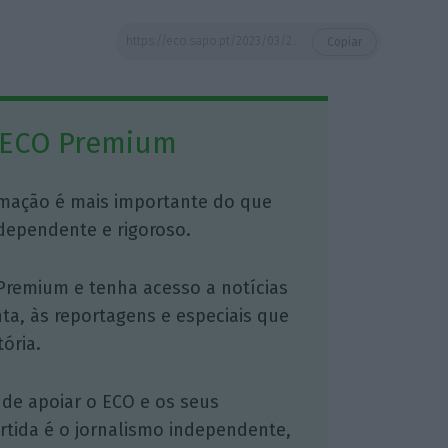
https://eco.sapo.pt/2023/03/27/feedzai-e-universidade-de-aveiro-lideraram-pedido-de-patentes-em-2022/
Copiar
 ECO Premium
mação é mais importante do que
dependente e rigoroso.
Premium e tenha acesso a notícias
nta, às reportagens e especiais que
ória.
 de apoiar o ECO e os seus
artida é o jornalismo independente,