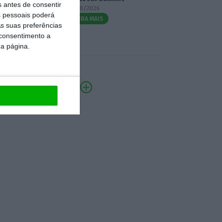
s antes de consentir
07/10/2026
 pessoais poderá
SAIBA MAIS
s suas preferências
 consentimento a
da página.