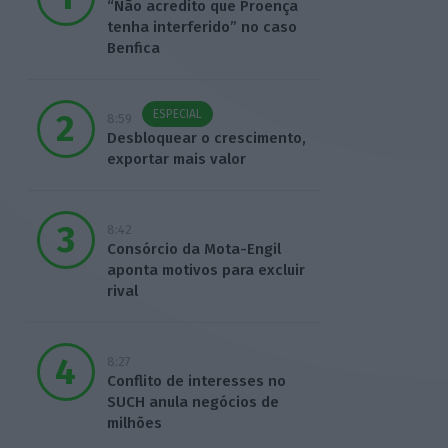
“Não acredito que Proença
tenha interferido” no caso
Benfica
ESPECIAL
8:59
Desbloquear o crescimento,
exportar mais valor
8:42
Consórcio da Mota-Engil
aponta motivos para excluir
rival
8:27
Conflito de interesses no
SUCH anula negócios de
milhões