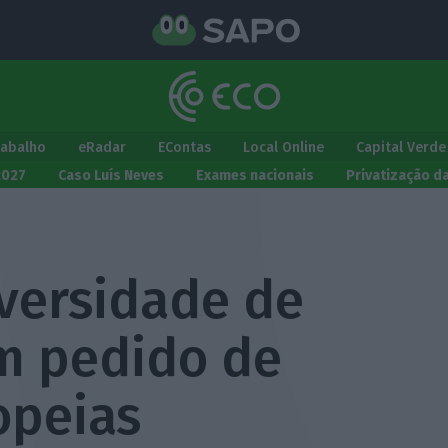
rabalho
eRadar
EContas
Local Online
Capital Verde
2027
Caso Luís Neves
Exames nacionais
Privatização d
iversidade de
am pedido de
opeias