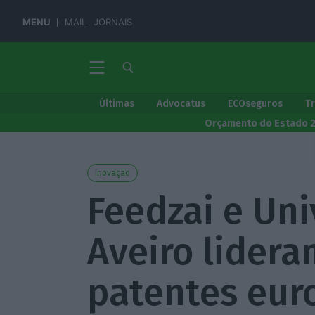
MENU
MAIL
JORNAIS
Últimas
Advocatus
ECOseguros
T
Orçamento do Estado 
Inovação
Feedzai e Un
Aveiro lider
patentes eur