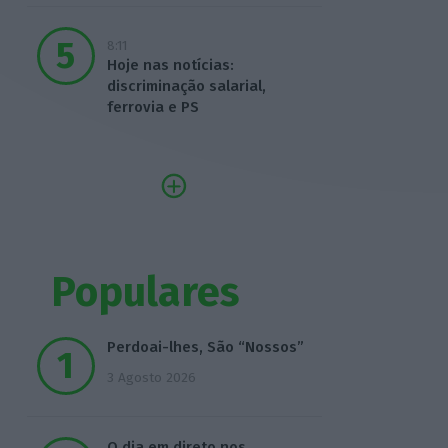
8:11
Hoje nas notícias:
discriminação salarial,
ferrovia e PS
Populares
Perdoai-lhes, São “Nossos”
3 Agosto 2026
O dia em direto nos