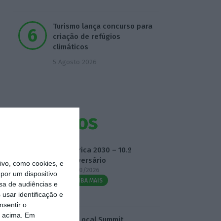
Turismo lança concurso para
criação de refúgios
climáticos
5 Agosto 2026
Eventos
Fábrica 2030 – 10.º
Aniversário
vo, como cookies, e
14/10/2026
por um dispositivo
SAIBA MAIS
sa de audiências e
usar identificação e
nsentir o
o acima. Em
3.º Local Summit