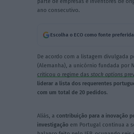
parte de empresas e inventores de o
ano consecutivo.
Escolha o ECO como fonte preferid
De acordo com a listagem divulgada 
(Alemanha), a unicórnio fundada por 
criticou o regime das
stock options
prev
liderar a lista dos requerentes portug
com um total de 20 pedidos.
Aliás, a
contribuição para a inovação p
investigação
em Portugal continua a s
balanço feito pelo IEP, ocupando seis 