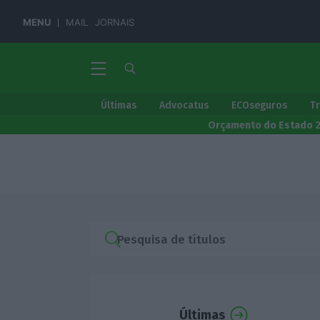
MENU
MAIL
JORNAIS
Últimas
Advocatus
ECOseguros
T
Orçamento do Estado 
Últimas