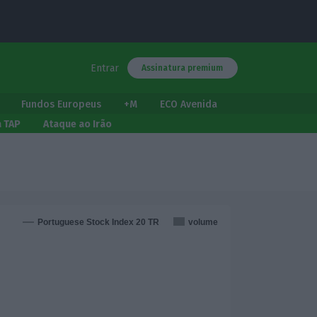
Entrar
Assinatura premium
Fundos Europeus
+M
ECO Avenida
a TAP
Ataque ao Irão
Portuguese Stock Index 20 TR
volume