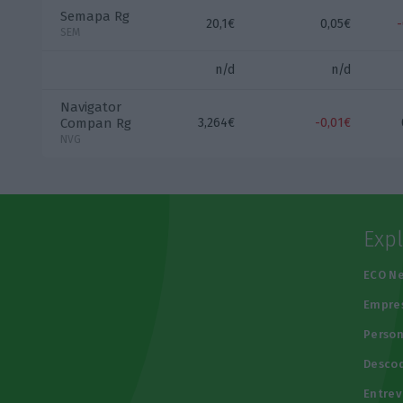
Semapa Rg
20,1€
0,05€
SEM
n/d
n/d
Navigator
Compan Rg
3,264€
-0,01€
NVG
Exp
e
ECO N
Empre
Person
Descod
Entrev