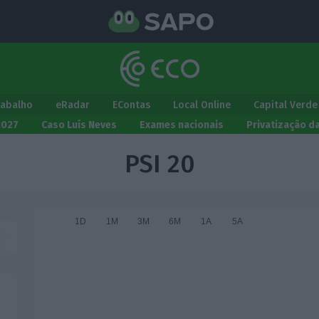
rabalho
eRadar
EContas
Local Online
Capital Verde
2027
Caso Luís Neves
Exames nacionais
Privatização d
PSI 20
1D
1M
3M
6M
1A
5A