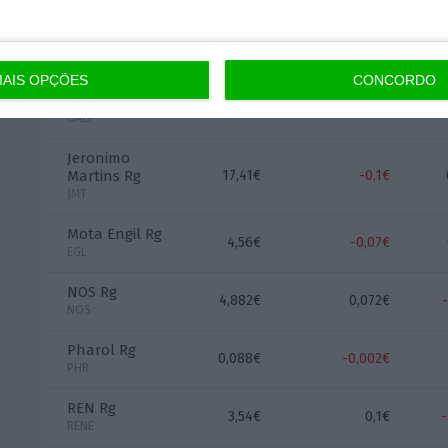
EDP
Renewables Br
13,28€
-0,04€
EDPR
AIS OPÇÕES
CONCORDO
Galp Energia
19,775€
0,13€
GALP
Jeronimo
Martins Rg
17,41€
-0,1€
JMT
Mota Engil Rg
4,56€
-0,07€
EGL
NOS Rg
4,882€
0,072€
NOS
Pharol Rg
0,088€
-0,002€
PHR
REN Rg
3,54€
0,1€
RENE