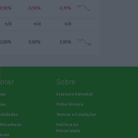
-0,50%
-0,50%
-3,35%
n/d
n/d
n/d
0,00%
0,00%
3,95%
lorar
Sobre
ews
Estatuto Editorial
sas
Ficha Técnica
alidades
Termos e Condições
ificadores
Política de
Privacidade
istas