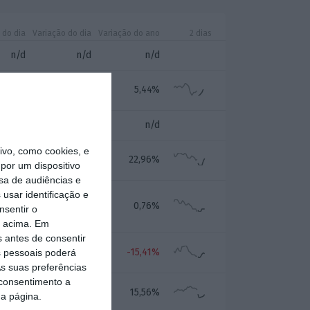
 do dia
Variação do dia
Variação do ano
2 dias
n/d
n/d
n/d
0,11%
0,11%
5,44%
n/d
n/d
n/d
vo, como cookies, e
0,09%
0,09%
22,96%
por um dispositivo
sa de audiências e
usar identificação e
0,30%
0,30%
0,76%
nsentir o
o acima. Em
s antes de consentir
0,48%
0,48%
-15,41%
 pessoais poderá
s suas preferências
 consentimento a
0,66%
-0,66%
15,56%
da página.