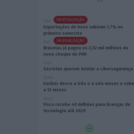
EM ATUALIZAÇÃO
11:15
Exportações de bens subiram 1,7% no
primeiro semestre
EM ATUALIZAÇÃO
11:12
Bruxelas já pagou os 2,32 mil milhões do
nono cheque do PRR
11:07
Secretas querem tutelar a cibersegurança
10:58
Euribor desce a três e a seis meses e sob
a 12 meses
10:42
Fisco recebe 40 milhões para licenças de
tecnologia até 2029