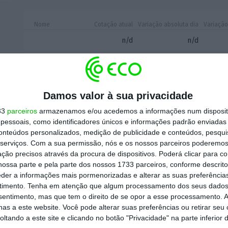
Nome
Cotação atual
Variação absoluta dia
Variação
n/d
n/d
Altri Rg
4,75€
-0,045€
ALTR
n/d
n/d
Damos valor à sua privacidade
33
parceiros
armazenamos e/ou acedemos a informações num dispositi
BCP R
1,103€
0,014€
essoais, como identificadores únicos e informações padrão enviadas 
BCP
conteúdos personalizados, medição de publicidade e conteúdos, pesqui
Corticeira Amori
serviços.
Com a sua permissão, nós e os nossos parceiros poderemos 
Rg
6,68€
-0,03€
ção precisos através da procura de dispositivos. Poderá clicar para co
COR
ossa parte e pela parte dos nossos 1733 parceiros, conforme descrit
eder a informações mais pormenorizadas e alterar as suas preferência
CTT Rg
6,315€
0,105€
timento.
Tenha em atenção que algum processamento dos seus dados
CTT
nsentimento, mas que tem o direito de se opor a esse processamento. A
as a este website. Você pode alterar suas preferências ou retirar seu
EDP S.A Rg
4,494€
0,069€
-
tando a este site e clicando no botão "Privacidade" na parte inferior 
EDP