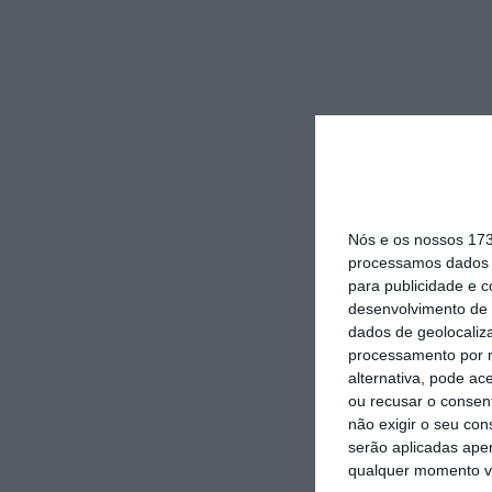
Nós e os nossos 17
processamos dados p
para publicidade e 
desenvolvimento de 
dados de geolocaliza
processamento por n
alternativa, pode ac
ou recusar o consen
não exigir o seu co
serão aplicadas apen
qualquer momento vol