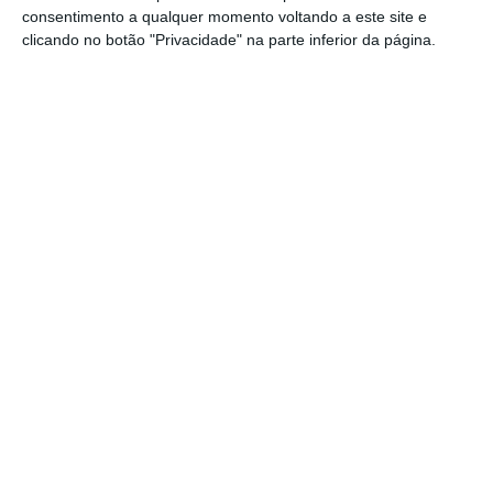
consentimento a qualquer momento voltando a este site e
Questionada se, ainda antes da chegada dos
clicando no botão "Privacidade" na parte inferior da página.
primeiros veículos do ‘metrobus’
encomendados ao consórcio que integra a
CaetanoBUS e DSTSolar, haverá alguma
solução para operar no canal dedicado sem
serem autocarros da Sociedade de
Transportes Coletivos do Porto (STCP), a Metro
do Porto não quis “de momento abordar
publicamente esta matéria”.
Recorde-se que
a presidente da STCP, Cristina
Pimentel, considerou “impossível que a
operação ‘metrobus’ arranque em setembro”.
Na Avenida da Boavista, lembrou,