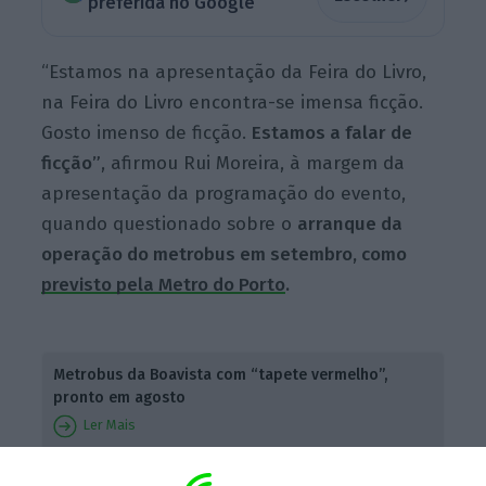
preferida no Google
“Estamos na apresentação da Feira do Livro,
na Feira do Livro encontra-se imensa ficção.
Gosto imenso de ficção.
Estamos a falar de
ficção”
, afirmou Rui Moreira, à margem da
apresentação da programação do evento,
quando questionado sobre o
arranque da
operação do metrobus em setembro, como
previsto pela Metro do Porto
.
Metrobus da Boavista com “tapete vermelho”,
pronto em agosto
Ler Mais