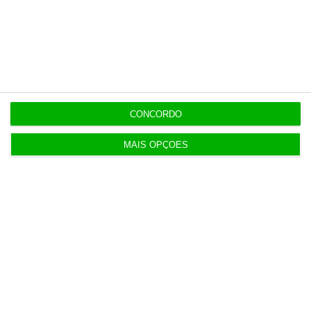
independente, rigoroso e credível.
Assine já
Veja todos os planos
CONCORDO
MAIS OPÇÕES
Últimas
6 Agosto 2026
Executivos da FIFA pressionados a aprovar plano
de Infantino
6 Agosto 2026