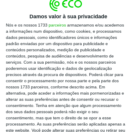
Questionada pela Lusa sobre a execução do
Plano de Recuperação e Resiliência (PRR),
Damos valor à sua privacidade
fonte oficial da
Metro do Porto
afirmou na
Nós e os nossos 1733
parceiros
armazenamos e/ou acedemos
quinta-feira que a empresa
quer antecipar o
a informações num dispositivo, como cookies, e processamos
prazo de chegada dos veículos do ‘metrobus’
dados pessoais, como identificadores únicos e informações
de abril de 2025 para o último trimestre deste
padrão enviadas por um dispositivo para publicidade e
conteúdos personalizados, medição de publicidade e
ano
.
conteúdos, pesquisa de audiências e desenvolvimento de
serviços.
Com a sua permissão, nós e os nossos parceiros
“Esse é o prazo contratual definido, sendo
poderemos usar identificação e dados de geolocalização
precisos através da procura de dispositivos. Poderá clicar para
que, como o próprio relatório indica,
estamos
consentir o processamento por nossa parte e pela parte dos
a trabalhar com o consórcio fornecedor no
nossos 1733 parceiros, conforme descrito acima. Em
sentido de conseguir a antecipação da
alternativa, pode aceder a informações mais pormenorizadas e
alterar as suas preferências antes de consentir ou recusar o
entrega de algumas unidades para o quarto
consentimento.
Tenha em atenção que algum processamento
trimestre deste ano
“, numa entrega “faseada”
dos seus dados pessoais poderá não exigir o seu
de veículos, respondeu fonte da Metro do
consentimento, mas que tem o direito de se opor a esse
processamento. As suas preferências serão aplicadas apenas a
Porto.
este website. Você pode alterar suas preferências ou retirar seu