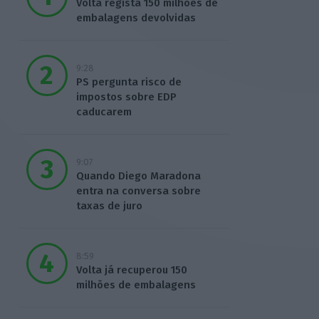
Volta regista 150 milhões de
embalagens devolvidas
9:28
PS pergunta risco de
impostos sobre EDP
caducarem
9:07
Quando Diego Maradona
entra na conversa sobre
taxas de juro
8:59
Volta já recuperou 150
milhões de embalagens