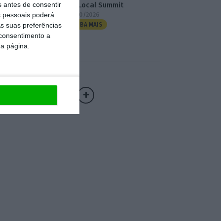
s antes de consentir
3.º Local Summit
 pessoais poderá
07/10/2026
s suas preferências
SAIBA MAIS
 consentimento a
da página.