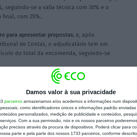
, seguindo-se a valia técnica com 30% e o
 final, com 25%.
o para apresentar propostas,
e, após
Tribunal de Contas, o adjudicatário tem um
veículo do total da encomenda, seguindo-se
ntável 2030 prevê
34 milhões de euros para a
eículos
, devendo o aviso para a candidatura
Damos valor à sua privacidade
u a Lusa.
33
parceiros
armazenamos e/ou acedemos a informações num dispositi
essoais, como identificadores únicos e informações padrão enviadas 
conteúdos personalizados, medição de publicidade e conteúdos, pesqui
r Governo autorizou a Metro do Porto a
serviços.
Com a sua permissão, nós e os nossos parceiros poderemos 
 adquirir 22 novas composições, mais 10 de
ção precisos através da procura de dispositivos. Poderá clicar para co
ossa parte e pela parte dos nossos 1733 parceiros, conforme descrit
ara manutenção.