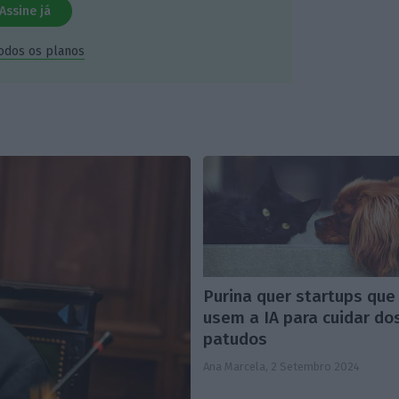
Assine já
todos os planos
Purina quer startups que
usem a IA para cuidar do
patudos
Ana Marcela,
2 Setembro 2024