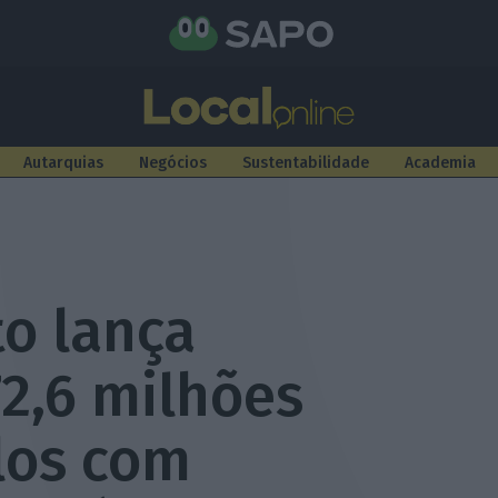
Autarquias
Negócios
Sustentabilidade
Academia
to lança
2,6 milhões
los com