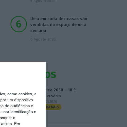
5 Agosto 2026
Uma em cada dez casas são
vendidas no espaço de uma
semana
6 Agosto 2026
Eventos
Fábrica 2030 – 10.º
vo, como cookies, e
Aniversário
por um dispositivo
14/10/2026
sa de audiências e
SAIBA MAIS
usar identificação e
nsentir o
o acima. Em