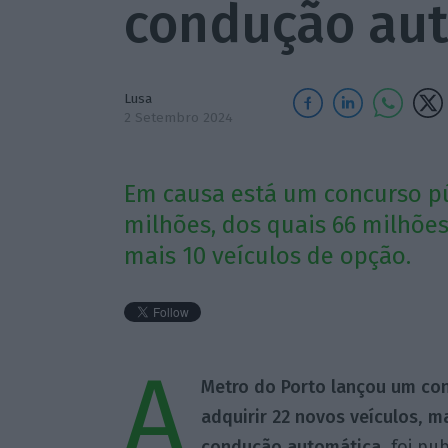
condução au
Lusa
2 Setembro 2024
Em causa está um concurso pú
milhões, dos quais 66 milhões
mais 10 veículos de opção.
A
Metro do Porto
lançou um conc
adquirir 22 novos veículos
,
ma
condução automática
, foi pu