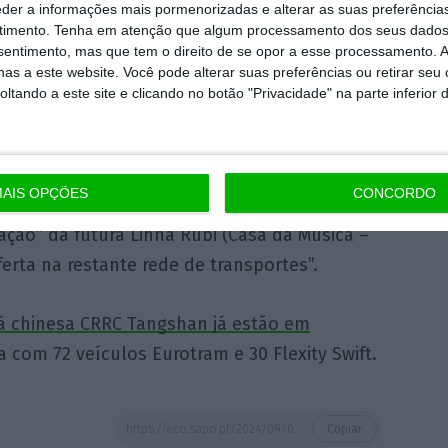
eder a informações mais pormenorizadas e alterar as suas preferência
timento.
Tenha em atenção que algum processamento dos seus dados
nsentimento, mas que tem o direito de se opor a esse processamento. A
mplica a execução financeira em mais de um
as a este website. Você pode alterar suas preferências ou retirar seu
clusive, num montante máximo de
tando a este site e clicando no botão "Privacidade" na parte inferior 
sce o imposto sobre valor acrescentado à taxa
publicado à data.
AIS OPÇÕES
CONCORDO
inistros, a aquisição de novas composições
ração” da futura Linha Rubi (Casa da Música –
erta na restante rede de transportes”.
à chinesa CRRC Tangshan já estão em
a com 72 veículos Eurotram e 30 Flexity Swift.
https://eco.sapo.pt/2024/09/02/metro-do-porto-lanca-concurso-de-726-milhoes-para-32-veiculos-com-conducao-automatica/
Copiar