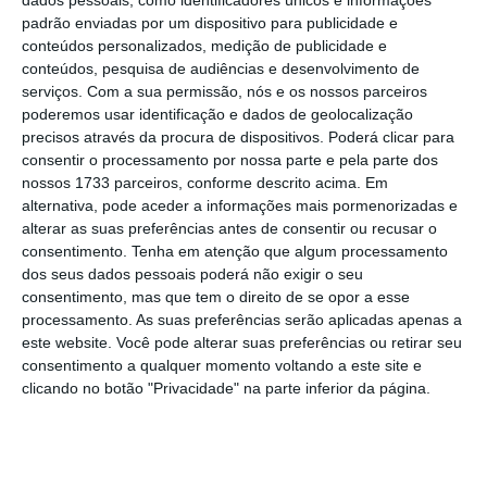
dados pessoais, como identificadores únicos e informações
O novo site passa também a ser bilingue
,
padrão enviadas por um dispositivo para publicidade e
acompanhando a procura por um número
conteúdos personalizados, medição de publicidade e
crescente de imigrantes não familiarizados
conteúdos, pesquisa de audiências e desenvolvimento de
serviços.
Com a sua permissão, nós e os nossos parceiros
com a língua portuguesa, explica
Rui Lopo,
poderemos usar identificação e dados de geolocalização
administrador da Transportes Metropolitanos
precisos através da procura de dispositivos. Poderá clicar para
de Lisboa (
TML
), gestora da Carris
consentir o processamento por nossa parte e pela parte dos
nossos 1733 parceiros, conforme descrito acima. Em
Metropolitana, que nesta segunda-feira
alternativa, pode aceder a informações mais pormenorizadas e
apresentou o novo
site
da empresa.
alterar as suas preferências antes de consentir ou recusar o
consentimento.
Tenha em atenção que algum processamento
dos seus dados pessoais poderá não exigir o seu
Depois da nova app, revelada há dois meses,
consentimento, mas que tem o direito de se opor a esse
o
site
surge com
funcionalidades que, como o
processamento. As suas preferências serão aplicadas apenas a
administrador admite na conversa com o
este website. Você pode alterar suas preferências ou retirar seu
consentimento a qualquer momento voltando a este site e
ECO/Local Online, permitirão a cada utilizador
clicando no botão "Privacidade" na parte inferior da página.
ser um auditor da atividade da empresa
.
Novidade recente, mas ainda em afinação, é a