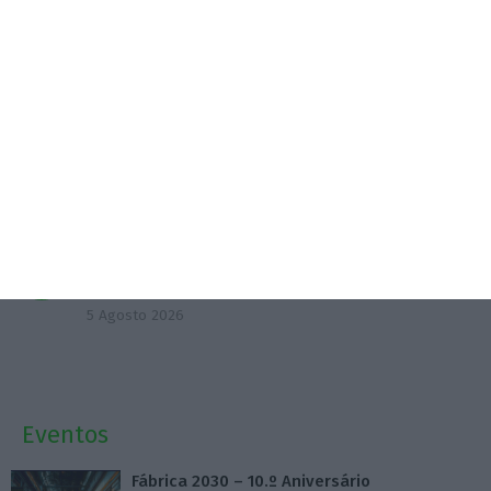
ESA BIC Tagus abre nova call para incubar
startups espaciais
4 Agosto 2026
Produção de vinho vai aumentar 12%. Douro
‘destrona’ Lisboa
5 Agosto 2026
ESA abre candidaturas para projetos espaciais
portugueses
5 Agosto 2026
Eventos
Fábrica 2030 – 10.º Aniversário