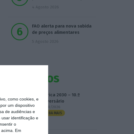
4 Agosto 2026
FAO alerta para nova subida
de preços alimentares
5 Agosto 2026
Eventos
Fábrica 2030 – 10.º
vo, como cookies, e
Aniversário
por um dispositivo
14/10/2026
sa de audiências e
SAIBA MAIS
usar identificação e
nsentir o
o acima. Em