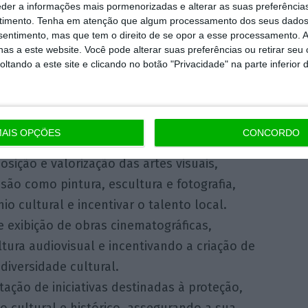
lidária da comunidade, promovendo a
eder a informações mais pormenorizadas e alterar as suas preferência
timento.
Tenha em atenção que algum processamento dos seus dados
s sociais em diversas áreas de intervenção.
nsentimento, mas que tem o direito de se opor a esse processamento. A
as a este website. Você pode alterar suas preferências ou retirar seu
tando a este site e clicando no botão "Privacidade" na parte inferior 
 tradições artesanais locais, incentivando a
reconhecimento do saber-fazer tradicional e o
AIS OPÇÕES
CONCORDO
unidades artesanais.
sição e valorização das artes visuais,
ão como pintura, escultura e fotografia,
o cultural e incentivar o talento local.
 exibição de obras cinematográficas,
ura audiovisual e incentivando a criação de
diversidade cultural.
ção de iniciativas destinadas à proteção,
io cultural e histórico, assegurando a sua