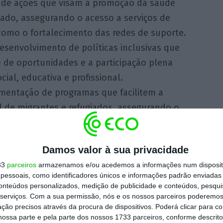
de ações que visam a promoção da saúde
ado, assegurando o acesso a serviços de
 como o fortalecimento das redes de suporte.
senvolvimento de políticas inclusivas que
e de oportunidades e a participação plena
ial, educativa e profissional.
entação de programas que facilitem a
al de migrantes e refugiados, assegurando o
izagem da língua e ao respeito pelos seus
Damos valor à sua privacidade
o social:
Desenvolvimento de iniciativas que
33
parceiros
armazenamos e/ou acedemos a informações num dispositi
sentados e reformados na sociedade, através
essoais, como identificadores únicos e informações padrão enviadas 
nua e voluntariado, valorizando a sua
conteúdos personalizados, medição de publicidade e conteúdos, pesqui
serviços.
Com a sua permissão, nós e os nossos parceiros poderemos 
ção precisos através da procura de dispositivos. Poderá clicar para co
nto de projetos de voluntariado que
ossa parte e pela parte dos nossos 1733 parceiros, conforme descrit