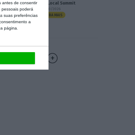
s antes de consentir
3.º Local Summit
 pessoais poderá
07/10/2026
s suas preferências
SAIBA MAIS
 consentimento a
da página.