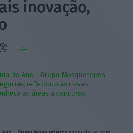
ais inovação,
o
quia do Ano - Grupo Mosqueteiros
egorias, refletindo as novas
onheça as áreas a concurso.
o Ano – Grupo Mosqueteiros
expande-se com