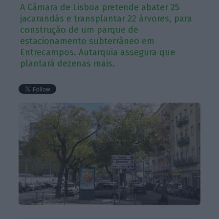
A Câmara de Lisboa pretende abater 25
jacarandás e transplantar 22 árvores, para
construção de um parque de
estacionamento subterrâneo em
Entrecampos. Autarquia assegura que
plantará dezenas mais.