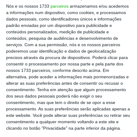
das quais 22 serão transplantadas para
Nós e os nossos 1733
parceiros
armazenamos e/ou acedemos
outras áreas verdes da freguesia [de Avenidas
a informações num dispositivo, como cookies, e processamos
dados pessoais, como identificadores únicos e informações
Novas], não reunindo, as restantes, condições
padrão enviadas por um dispositivo para publicidade e
para transplante”.
conteúdos personalizados, medição de publicidade e
conteúdos, pesquisa de audiências e desenvolvimento de
serviços.
Com a sua permissão, nós e os nossos parceiros
“Esta é uma intervenção no âmbito da
poderemos usar identificação e dados de geolocalização
operação urbanística de Entrecampos,
precisos através da procura de dispositivos. Poderá clicar para
necessária para a concretização da Unidade
consentir o processamento por nossa parte e pela parte dos
nossos 1733 parceiros, conforme descrito acima. Em
de Execução de Entrecampos e construção de
alternativa, pode aceder a informações mais pormenorizadas e
um estacionamento subterrâneo na Avenida
alterar as suas preferências antes de consentir ou recusar o
5 de Outubro”, lê-se na informação
consentimento.
Tenha em atenção que algum processamento
dos seus dados pessoais poderá não exigir o seu
disponibilizada pela CML.
consentimento, mas que tem o direito de se opor a esse
processamento. As suas preferências serão aplicadas apenas a
A ficha técnica do arvoredo que sustenta esta
este website. Você pode alterar suas preferências ou retirar seu
consentimento a qualquer momento voltando a este site e
informação confirma que há 25 jacarandás a
clicando no botão "Privacidade" na parte inferior da página.
abater, a maioria por apresentar lesões, e há