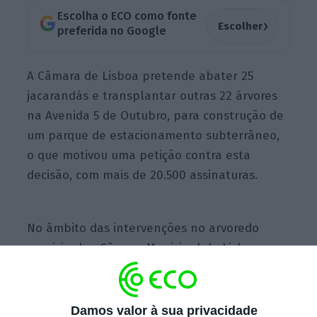
Escolha o ECO como fonte
›
Escolher
preferida no Google
A Câmara de Lisboa pretende abater 25
jacarandás e transplantar outras 22 árvores
na Avenida 5 de Outubro, para construção de
um parque de estacionamento subterrâneo,
o que motivou uma petição contra esta
decisão, com mais de 20.500 assinaturas.
No âmbito das intervenções no arvoredo
municipal, a Câmara Municipal de Lisboa
(CML) informou no ‘site’ da autarquia que na
Avenida 5 de Outubro se prevê, entre março e
junho deste ano, a “remoção de 47 árvores,
Damos valor à sua privacidade