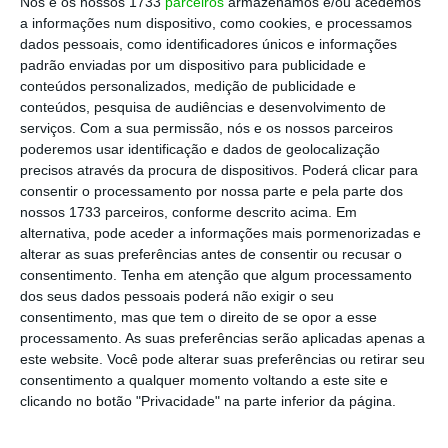
Nós e os nossos 1733
parceiros
armazenamos e/ou acedemos
a informações num dispositivo, como cookies, e processamos
Com mais 150 freguesias, adicionam-se encargos à
dados pessoais, como identificadores únicos e informações
padrão enviadas por um dispositivo para publicidade e
máquina do Estado, das infraestruturas aos
conteúdos personalizados, medição de publicidade e
vencimentos, que chegam a 3.000 euros mensais
conteúdos, pesquisa de audiências e desenvolvimento de
para um presidente. Mas as populações ganham
serviços.
Com a sua permissão, nós e os nossos parceiros
poderemos usar identificação e dados de geolocalização
proximidade.
precisos através da procura de dispositivos. Poderá clicar para
consentir o processamento por nossa parte e pela parte dos
Ver Descodificador
nossos 1733 parceiros, conforme descrito acima. Em
alternativa, pode aceder a informações mais pormenorizadas e
alterar as suas preferências antes de consentir ou recusar o
Quando e como serão criadas as novas freguesias?
consentimento.
Tenha em atenção que algum processamento
dos seus dados pessoais poderá não exigir o seu
Quanto ganham os eleitos nas freguesias?
consentimento, mas que tem o direito de se opor a esse
processamento. As suas preferências serão aplicadas apenas a
Quantas freguesias teremos a mais em 2025?
este website. Você pode alterar suas preferências ou retirar seu
consentimento a qualquer momento voltando a este site e
Que razões impediram a independência de quase 150
clicando no botão "Privacidade" na parte inferior da página.
freguesias?