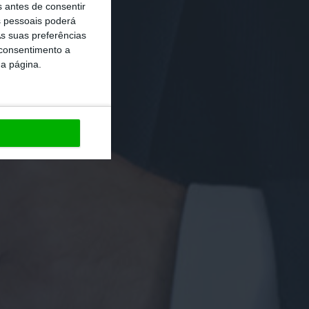
s antes de consentir
 pessoais poderá
s suas preferências
 consentimento a
da página.