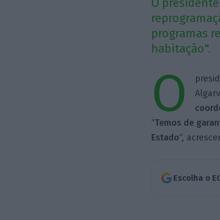
O presidente
reprogramaç
programas re
habitação".
O
presi
Algar
coord
“
Temos de garant
Estado
“, acresce
Escolha o E