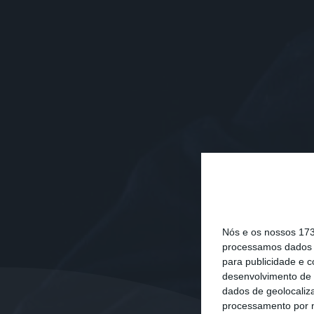
Nós e os nossos 17
processamos dados p
para publicidade e 
desenvolvimento de 
dados de geolocaliza
processamento por n