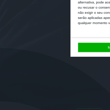
alternativa, pode ac
ou recusar o consen
não exigir o seu co
serão aplicadas apen
qualquer momento vol
M