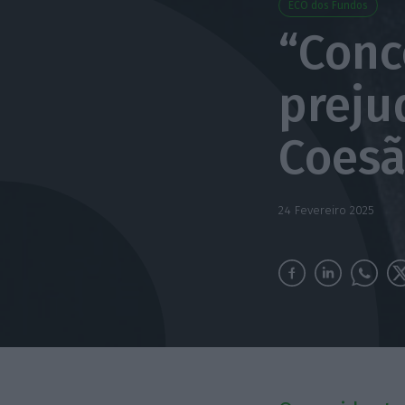
ECO dos Fundos
“Conc
prejud
Coesã
24 Fevereiro 2025