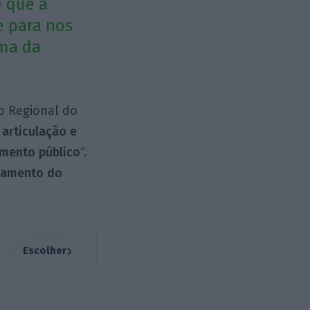
e que a
 para nos
ema da
o Regional do
articulação e
amento público
“.
ciamento do
›
Escolher