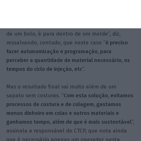
[os ingredientes], que depois são misturadas para
fazer a injeção – um processo que se assemelha
ao uso de um saco de pasteleiro, só que em vez
de um bolo, é para dentro de um molde”, diz,
ressalvando, contudo, que neste caso “
é preciso
fazer autonomização e programação, para
perceber a quantidade de material necessário, os
tempos do ciclo de injeção, etc
”.
Mas o resultado final vai muito além de um
sapato sem costuras. “
Com esta solução, evitamos
processos de costura e de colagem, gastamos
menos dinheiro em colas e outros materiais e
ganhamos tempo, além de que é mais sustentável
”,
assinala a responsável do CTCP, que nota ainda
que é necessário apenas um operador nesta