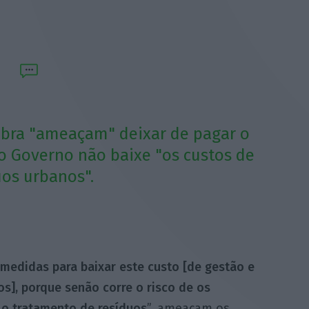
mbra "ameaçam" deixar de pagar o
o Governo não baixe "os custos de
uos urbanos".
medidas para baixar este custo [de gestão e
s], porque senão corre o risco de os
 o tratamento de resíduos
”, ameaçam os