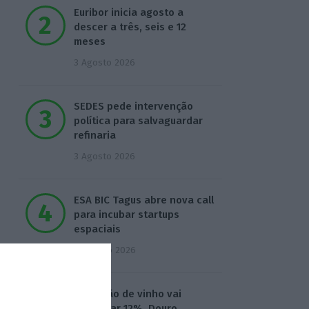
Euribor inicia agosto a
descer a três, seis e 12
meses
3 Agosto 2026
SEDES pede intervenção
política para salvaguardar
refinaria
3 Agosto 2026
ESA BIC Tagus abre nova call
para incubar startups
espaciais
4 Agosto 2026
Produção de vinho vai
aumentar 12%. Douro