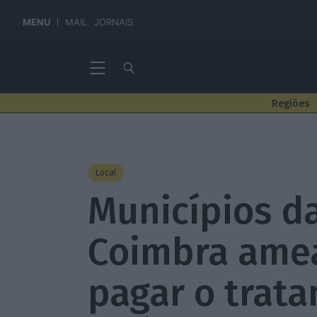
MENU
MAIL
JORNAIS
Regiões
Local
Municípios d
Coimbra ame
pagar o trat