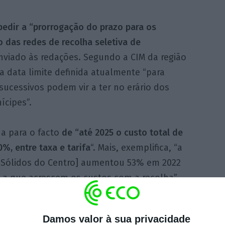
edir a “prorrogação do prazo para os
 das redes de recolha seletiva de
nviado às redações. Segundo a CIM da região
a data limite definida atualmente “para
ucessivos podem vir a ter no erário dos
ícipes”.
da para o facto
de “até 2025 o custo total de
%, entre taxa e tarifa
“. Mais, exemplifica, “a
 Sólidos do Centro] aumentou 53% em 2022
, a que acrescem os custos com a recolha”.
o de Resíduos (TGR) aumentou 100% de 2020
% (em cinco anos, comparando 2025 com
Damos valor à sua privacidade