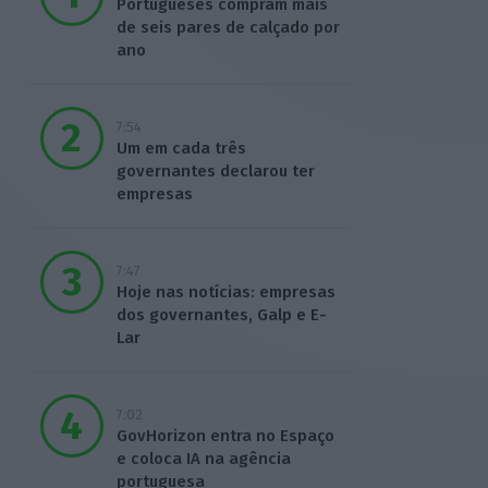
Portugueses compram mais
de seis pares de calçado por
ano
7:54
Um em cada três
governantes declarou ter
empresas
7:47
Hoje nas notícias: empresas
dos governantes, Galp e E-
Lar
7:02
GovHorizon entra no Espaço
e coloca IA na agência
portuguesa