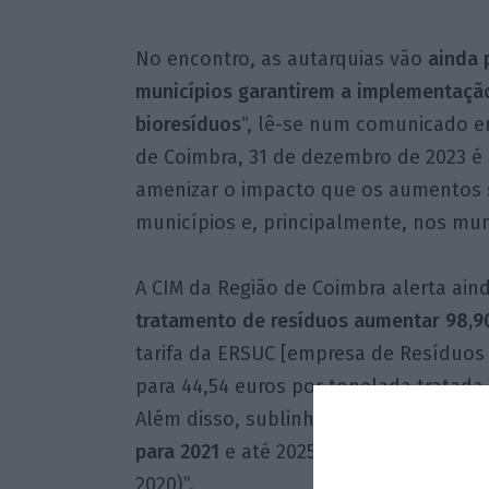
No encontro, as autarquias vão
ainda p
municípios garantirem a implementação
bioresíduos
“, lê-se num comunicado e
de Coimbra, 31 de dezembro de 2023 é 
amenizar o impacto que os aumentos s
municípios e, principalmente, nos mun
A CIM da Região de Coimbra alerta ain
tratamento de resíduos aumentar 98,90
tarifa da ERSUC [empresa de Resíduos
para 44,54 euros por tonelada tratada
Além disso, sublinha, “a
Taxa de Gestã
para 2021
e até 2025 vai aumentar 218
2020)”.