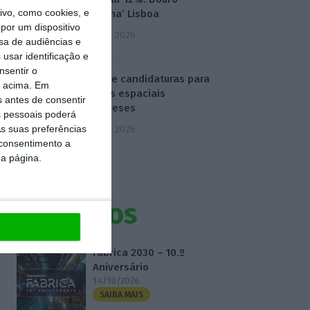
vo, como cookies, e
‘destrona’ Lisboa
por um dispositivo
5 Agosto 2026
sa de audiências e
usar identificação e
nsentir o
ESA abre candidaturas para
o acima. Em
projetos espaciais
s antes de consentir
portugueses
 pessoais poderá
s suas preferências
5 Agosto 2026
 consentimento a
da página.
Eventos
Fábrica 2030 – 10.º
Aniversário
14/10/2026
SAIBA MAIS