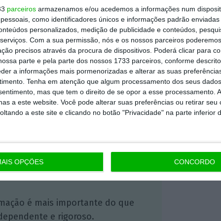
33
parceiros
armazenamos e/ou acedemos a informações num dispositi
essoais, como identificadores únicos e informações padrão enviadas 
citam, por isso, que o
Governo crie medidas
conteúdos personalizados, medição de publicidade e conteúdos, pesqui
serviços.
Com a sua permissão, nós e os nossos parceiros poderemos 
atual regime tarifário no presente contexto
ção precisos através da procura de dispositivos. Poderá clicar para co
adãos, empresas e os municípios já estão
ossa parte e pela parte dos nossos 1733 parceiros, conforme descrit
esas. Aliás, admitem mesmo tratar-se de uma
eder a informações mais pormenorizadas e alterar as suas preferência
timento.
Tenha em atenção que algum processamento dos seus dados
nsentimento, mas que tem o direito de se opor a esse processamento. A
as a este website. Você pode alterar suas preferências ou retirar seu
tando a este site e clicando no botão "Privacidade" na parte inferior 
https://eco.sapo.pt/2022/08/08/municipios-da-regiao-de-coimbra-ameacam-deixar-de-pagar-o-tratamento-de-residuos/
Copiar
AIS OPÇÕES
CONCORDO
 ECO Premium
mação é mais importante do que
dependente e rigoroso.