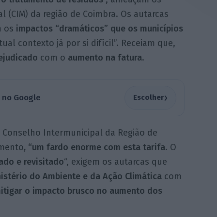
 (CIM) da região de Coimbra. Os autarcas
m os
impactos “dramáticos” que os municípios
ual contexto já por si difícil”. Receiam que,
ejudicado
com o
aumento na fatura
.
›
a no Google
Escolher
o Conselho Intermunicipal da Região de
omento
, “um fardo enorme com esta tarifa
. O
ado e revisitado
“, exigem os autarcas que
istério do Ambiente e da Ação Climática
com
mitigar o impacto brusco no aumento dos