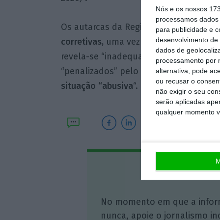
Nós e os nossos 17
processamos dados p
Os autarcas da Região de Coimbra soli
para publicidade e 
desenvolvimento de 
corretivas,
uma vez que a aplicação do 
dados de geolocaliza
revela-se “inadequado”, porque os cid
processamento por n
“penalizados” pelo acréscimo de desp
alternativa, pode ac
ou recusar o consen
situação “abusiva
“.
não exigir o seu co
serão aplicadas apen
qualquer momento vol
M
Assine o
No momento em que a infor
nunca, apoie o jornalismo in