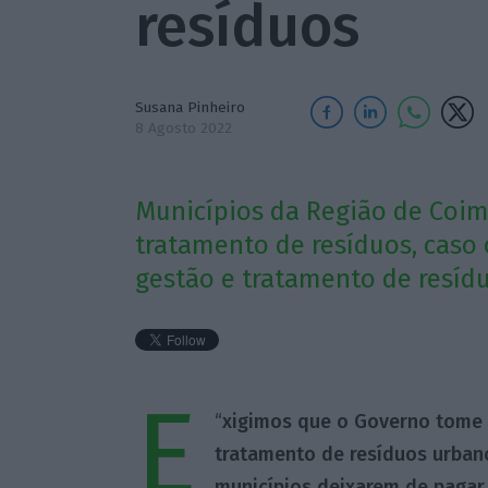
resíduos
Susana Pinheiro
8 Agosto 2022
Municípios da Região de Coi
tratamento de resíduos, caso 
gestão e tratamento de resíd
E
“
xigimos que o Governo tome 
tratamento de resíduos urbano
municípios deixarem de pagar