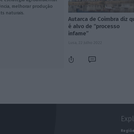
uência, melhorar produção
ts naturais.
Autarca de Coimbra diz q
é alvo de “processo
infame”
Lusa,
22 Julho 2022
Exp
e
Regiõ