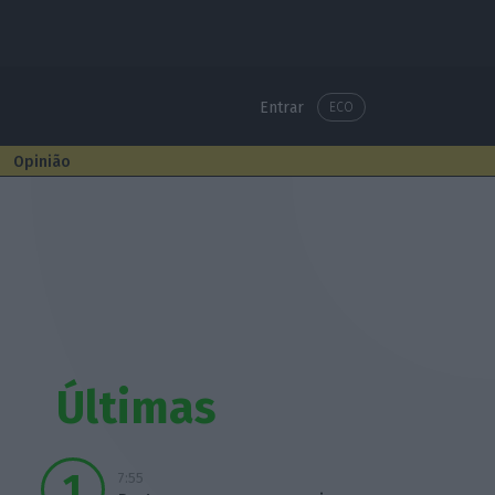
Entrar
ECO
Opinião
Últimas
7:55