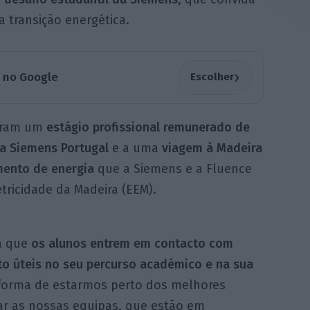
a transição energética.
›
a no Google
Escolher
aram um
estágio profissional remunerado de
a Siemens Portugal
e a uma
viagem à Madeira
mento de energia
que a Siemens e a Fluence
tricidade da Madeira (EEM).
ra que
os alunos entrem em contacto com
to úteis no seu percurso académico e na sua
orma de estarmos perto dos melhores
rar as nossas equipas, que estão em