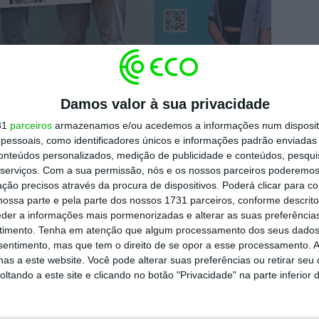
gal, com os alunos vencedores.
Damos valor à sua privacidade
31
parceiros
armazenamos e/ou acedemos a informações num dispositi
essoais, como identificadores únicos e informações padrão enviadas 
udantes, indica a empresa no mesmo
conteúdos personalizados, medição de publicidade e conteúdos, pesqui
serviços.
Com a sua permissão, nós e os nossos parceiros poderemos 
ões da Siemens da área das infraestruturas
ção precisos através da procura de dispositivos. Poderá clicar para co
ços letivos
, contribuindo para o
ossa parte e pela parte dos nossos 1731 parceiros, conforme descrit
eder a informações mais pormenorizadas e alterar as suas preferência
s.
timento.
Tenha em atenção que algum processamento dos seus dados
nsentimento, mas que tem o direito de se opor a esse processamento. A
rticipação de 17 equipas de dez instituições
as a este website. Você pode alterar suas preferências ou retirar seu
tando a este site e clicando no botão "Privacidade" na parte inferior 
d Technology, Universidade de Coimbra,
de do Porto, Instituto Superior de