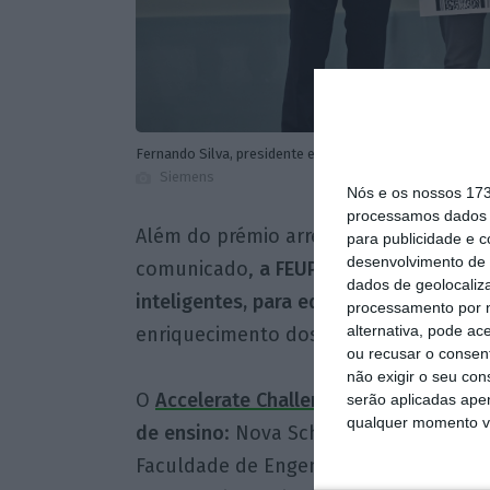
Fernando Silva, presidente executivo da Siemens Portu
Siemens
Nós e os nossos 17
processamos dados p
Além do prémio arrecadado pelos est
para publicidade e 
desenvolvimento de 
comunicado,
a FEUP vai receber soluç
dados de geolocaliza
inteligentes, para equipar os seus espa
processamento por n
alternativa, pode ac
enriquecimento dos planos curriculare
ou recusar o consen
não exigir o seu co
O
Accelerate Challenge
contou com a pa
serão aplicadas apen
qualquer momento vol
de ensino
: Nova School of Science an
Faculdade de Engenharia da Universida