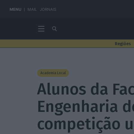
MENU
MAIL
JORNAIS
Regiões
Academia Local
Alunos da Fa
Engenharia d
competição un