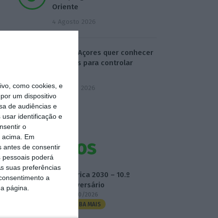
Oriente
4 Agosto 2026
Chega/Açores quer conhecer
medidas para controlar
dívida
vo, como cookies, e
5 Agosto 2026
por um dispositivo
sa de audiências e
usar identificação e
nsentir o
o acima. Em
Eventos
s antes de consentir
 pessoais poderá
s suas preferências
Fábrica 2030 – 10.º
 consentimento a
Aniversário
da página.
14/10/2026
SAIBA MAIS