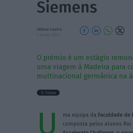
Siemens
Fátima Castro
1 Junho 2023
O prémio é um estágio remun
uma viagem à Madeira para co
multinacional germânica na á
U
ma equipa da
Faculdade de 
composta pelos alunos Rui B
Accelerate Challenge, o nov