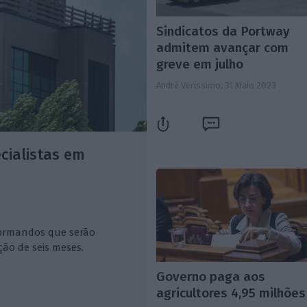
Sindicatos da Portway
admitem avançar com
greve em julho
André Veríssimo,
31 Maio 2023
cialistas em
formandos que serão
ção de seis meses.
Governo paga aos
agricultores 4,95 milhões