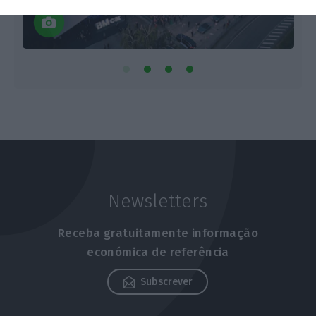
Newsletters
Receba gratuitamente informação
económica de referência
Subscrever