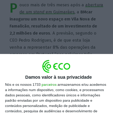
P
ouco mais de três meses após a
abertura
de um
stand
em Guimarães
, a
BMcar
inaugurou um novo espaço em Vila Nova de
Famalicão, resultado de um investimento de
2,2 milhões de euros
. A previsão, segundo o
CEO Pedro Rodrigues, é de que esta loja
venha a representar 8% das operações da
empresa em Portugal “nos próximos três
anos”.
Damos valor à sua privacidade
Escolha o ECO como fonte
›
Escolher
preferida no Google
Nós e os nossos 1733
parceiros
armazenamos e/ou acedemos
a informações num dispositivo, como cookies, e processamos
dados pessoais, como identificadores únicos e informações
Em comunicado, o grupo justifica a escolha de
padrão enviadas por um dispositivo para publicidade e
conteúdos personalizados, medição de publicidade e
Vila Nova de Famalicão por se tratar do
conteúdos, pesquisa de audiências e desenvolvimento de