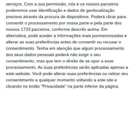
“maior município exportador do norte e o
serviços.
Com a sua permissão, nós e os nossos parceiros
terceiro a nível nacional”, além de ser uma
poderemos usar identificação e dados de geolocalização
precisos através da procura de dispositivos. Poderá clicar para
cidade “reconhecida pelo seu dinamismo
consentir o processamento por nossa parte e pela parte dos
económico, social e cultural”.
nossos 1733 parceiros, conforme descrito acima. Em
alternativa, pode aceder a informações mais pormenorizadas e
alterar as suas preferências antes de consentir ou recusar o
O
stand
agora inaugurado — que “faz parte do
consentimento.
Tenha em atenção que algum processamento
dos seus dados pessoais poderá não exigir o seu
mais ambicioso plano de investimentos da
consentimento, mas que tem o direito de se opor a esse
BMcar nos seus 30 anos de existência” — tem
processamento. As suas preferências serão aplicadas apenas a
uma
área total de 4.500 metros quadrados
este website. Você pode alterar suas preferências ou retirar seu
consentimento a qualquer momento voltando a este site e
(m²), dos quais 3.000 m² são cobertos
, e
clicando no botão "Privacidade" na parte inferior da página.
disponibiliza para venda viaturas das gamas
BMW Premium Selection e MINI NEXT. Outros
serviços disponíveis incluem o BMW Service, o
MINI Service e o BMW Bank.
Tal como o espaço de Guimarães, a
BMcar