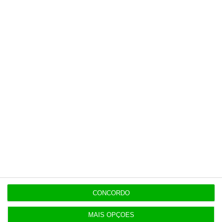
8 Agosto 2026
Polícia espanhola já pede passaporte a viajantes
de Itália
8 Agosto 2026
Honda HR-V: a razão vence a moda no trânsito e
nas férias
8 Agosto 2026
Eclipse. Dos óculos grátis aos telescópios de 12
mil euros
CONCORDO
MAIS OPÇÕES