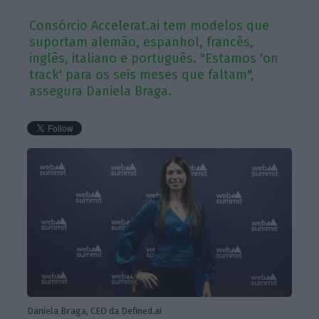
Consórcio Accelerat.ai tem modelos que
suportam alemão, espanhol, francês,
inglês, italiano e português. "Estamos 'on
track' para os seis meses que faltam",
assegura Daniela Braga.
Daniela Braga, CEO da Defined.ai