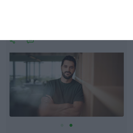
Sword Health vai liderar consórcio de
IA da Unbabel
Ana Marcela,
30 Outubro 2025