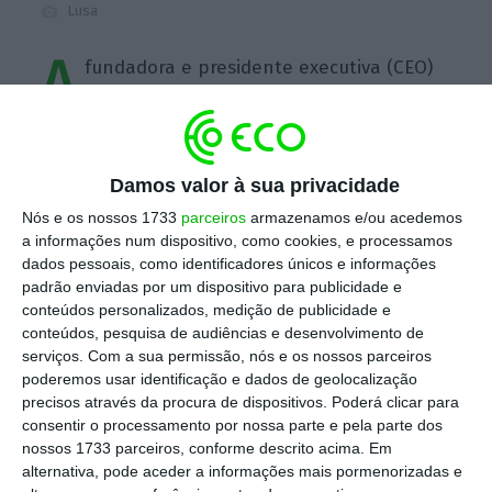
Lusa
A
fundadora e presidente executiva (CEO)
da Defined.ai garante que
o consórcio
Accelerat.ai, dedicado à IA conversacional,
está encaminhado e vai ser executado dentro
Damos valor à sua privacidade
do prazo, até junho de 2026
. “Estamos a
Nós e os nossos 1733
parceiros
armazenamos e/ou acedemos
terminar” o Accelerat, diz Daniela Braga,
a informações num dispositivo, como cookies, e processamos
recordando que o projeto que acabava em
dados pessoais, como identificadores únicos e informações
dezembro teve uma extensão, agradecendo
padrão enviadas por um dispositivo para publicidade e
conteúdos personalizados, medição de publicidade e
ao IAPMEI o alargamento por seis meses.
conteúdos, pesquisa de audiências e desenvolvimento de
serviços.
Com a sua permissão, nós e os nossos parceiros
poderemos usar identificação e dados de geolocalização
Escolha o ECO como fonte
›
Escolher
precisos através da procura de dispositivos. Poderá clicar para
preferida no Google
consentir o processamento por nossa parte e pela parte dos
nossos 1733 parceiros, conforme descrito acima. Em
alternativa, pode aceder a informações mais pormenorizadas e
O consórcio
tem Large Language Models (LLM,