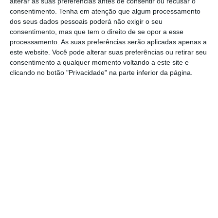
alterar as suas preferências antes de consentir ou recusar o
ou grandes modelos de linguagem) para seis
consentimento.
Tenha em atenção que algum processamento
línguas: alemão, espanhol, francês, inglês,
dos seus dados pessoais poderá não exigir o seu
consentimento, mas que tem o direito de se opor a esse
italiano e português.
“Estamos
on track
para
processamento. As suas preferências serão aplicadas apenas a
os seis meses que faltam”, assevera Daniela
este website. Você pode alterar suas preferências ou retirar seu
Braga.
consentimento a qualquer momento voltando a este site e
clicando no botão "Privacidade" na parte inferior da página.
Sword Health vai liderar consórcio de IA da Unbabel
Ler Mais
O consórcio integra a Devscope, Nos, IST,
INESC.ID, FCUL, FCiências.ID e é liderado pela
Defined.ai. “Cumprimos o prazo e
estamos
dentro do prazo estendido, vamos executar o
projeto completamente”
, reforça.