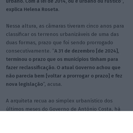
urbano. Com a lei de 2014, ou é urbano ou rústico”,
explica Helena Roseta
.
Nessa altura, as câmaras tiveram cinco anos para
classificar os terrenos urbanizáveis de uma das
duas formas, prazo que foi sendo prorrogado
consecutivamente. “
A 31 de dezembro [de 2024],
terminou o prazo que os municípios tinham para
fazer reclassificação. O atual Governo achou que
não parecia bem [voltar a prorrogar o prazo] e fez
nova legislação
”, acusa.
A arquiteta recua ao simplex urbanístico dos
últimos meses do Governo de António Costa, há
um ano, e nota que nessa altura se conferiu a
possibilidade de transformar terrenos rústicos em