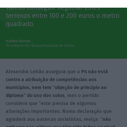
Vamos conseguir negociar estes
terrenos entre 100 e 200 euros o metro
quadrado.
Isaltino Morais
Presidente da Câmara Municipal de Oeiras
Alexandra Leitão assegura que o
PS não está
contra a atribuição de competências aos
municípios, nem tem “objeção de princípio ao
diploma” do uso dos solos
, mas o partido
considera que “este precisa de algumas
alterações importantes. Numa declaração que
agradará aos autarcas socialistas, realça: “
não