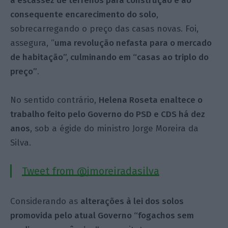
à escassez de terrenos para construção e ao
consequente encarecimento do solo
,
sobrecarregando o preço das casas novas. Foi,
assegura, “
uma revolução nefasta para o mercado
de habitação”, culminando em “casas ao triplo do
preço”
.
No sentido contrário,
Helena Roseta enaltece o
trabalho feito pelo Governo do PSD e CDS há dez
anos
, sob a égide do ministro Jorge Moreira da
Silva.
Tweet from @jmoreiradasilva
Considerando as
alterações à lei dos solos
promovida pelo atual Governo “fogachos sem