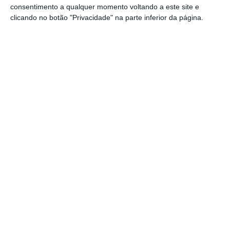
consentimento a qualquer momento voltando a este site e
cidadãos. Quase que parece um
déjà vu
, alinhados
clicando no botão "Privacidade" na parte inferior da página.
nas narrativas. Nascemos, crescemos, fazemos
escolhas – mais ou menos acertadas com o nosso
objetivo – com as quais aprendemos (cedo ou
tarde), e só depois nos reconstruímos.
Durante algum tempo, aceitamos as regras deste
jogo — até que as desigualdades, as injustiças ou
a falta de perspetiva num futuro se tornam
insuportáveis. Foi assim nas revoluções que
derrubaram monarquias absolutas, nas lutas
pelos direitos civis. Quando a sociedade não
encontra respostas dentro do sistema, procura-as
fora dele, e é nesse movimento que o mundo
muda, quando o elefante no meio da sala, que
tardámos em cuidar, sai porta fora.