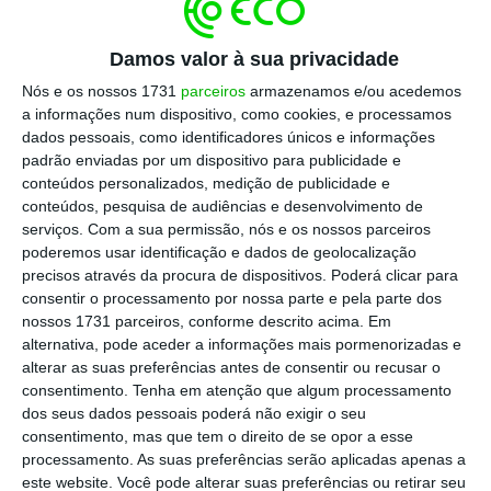
A euforia da globalização trouxe incertezas
geopolíticas; a confiança no mercado financeiro
Damos valor à sua privacidade
mostrou-se, mais uma vez, frágil; e os avanços
Nós e os nossos 1731
parceiros
armazenamos e/ou acedemos
tecnológicos, que deveriam libertar-nos, colocam-
a informações num dispositivo, como cookies, e processamos
dados pessoais, como identificadores únicos e informações
nos no pensamento qual um equilíbrio necessário
padrão enviadas por um dispositivo para publicidade e
entre recursos, onde o humano se questiona se
conteúdos personalizados, medição de publicidade e
terá lugar – o qual – num futuro a ser dominado
conteúdos, pesquisa de audiências e desenvolvimento de
serviços.
Com a sua permissão, nós e os nossos parceiros
pela inteligência artificial (IA).
poderemos usar identificação e dados de geolocalização
precisos através da procura de dispositivos. Poderá clicar para
E aqui entenda-se “dominado” como sendo
consentir o processamento por nossa parte e pela parte dos
nossos 1731 parceiros, conforme descrito acima. Em
“dependente”, em que sendo as rotinas, as
alternativa, pode aceder a informações mais pormenorizadas e
tarefas automatizadas e com capacidade de
alterar as suas preferências antes de consentir ou recusar o
escrutínio. E não controlando/validando a
consentimento.
Tenha em atenção que algum processamento
dos seus dados pessoais poderá não exigir o seu
capacidade de escrutínio da IA, pensasse que a
consentimento, mas que tem o direito de se opor a esse
seleção pode levar a consequências que
processamento. As suas preferências serão aplicadas apenas a
agradarão ou não à sociedade, às empresas, aos
este website. Você pode alterar suas preferências ou retirar seu