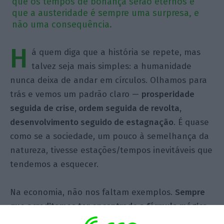
que os tempos de bonança serão eternos e
que a austeridade é sempre uma surpresa, e
não uma consequência.
H
á quem diga que a história se repete, mas
talvez seja mais simples: a humanidade
nunca deixa de andar em círculos. Olhamos para
trás e vemos um padrão claro —
prosperidade
seguida de crise, ordem seguida de revolta,
desenvolvimento seguido de estagnação
. É quase
como se a sociedade, um pouco à semelhança da
natureza, tivesse estações/tempos inevitáveis que
tendemos a esquecer.
Na economia, não nos faltam exemplos.
Sempre
que acreditamos ter encontrado a fórmula mágica
para a estabilidade, eis que surge uma nova crise
.