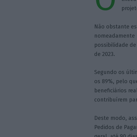
projet
Não obstante es
nomeadamente pro
possibilidade de
de 2023.
Segundo os últim
os 89%, pelo que
beneficiários r
contribuírem par
Deste modo, ass
Pedidos de Pagam
geral, até 90 di