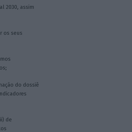
al 2030, assim
ar os seus
ismos
os;
mação do dossiê
indicadores
i) de
tos