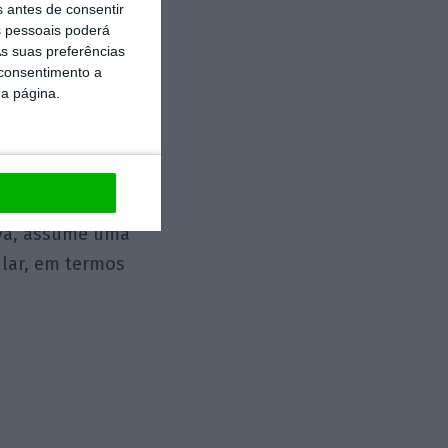
s antes de consentir
 pessoais poderá
s suas preferências
 consentimento a
e.
da página.
 operações do
tério de
úmero de
iva, assume uma
ular, em termos