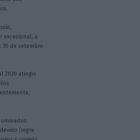
tos.
poio,
o excecional, a
ia 30 de setembro
l 2020 atingiu
plos
uentemente,
enominados
devido (regra
 como a correta