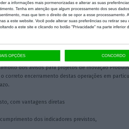
eder a informações mais pormenorizadas e alterar as suas preferência
timento.
Tenha em atenção que algum processamento dos seus dados
nsentimento, mas que tem o direito de se opor a esse processamento. A
as a este website. Você pode alterar suas preferências ou retirar seu
ento das normas relativas a informação e publicidad
tando a este site e clicando no botão "Privacidade" na parte inferior 
com um histórico sem incumprimentos em anteriores
que será possível obter a pontuação máxima neste cri
AIS OPÇÕES
CONCORDO
rtugal 2030, pelo que, atento o expectável elevado n
 âmbito dos avisos para projetos de Inovação Produt
a o correto encerramento destas operações em partic
azo.
sto, com vantagens diretas
 cumprimento dos indicadores previstos,