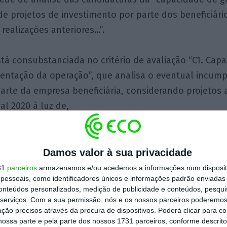
 projetos de investimento por parte dos beneficiário
 realizações anteriores…”.
tá consubstanciada no critério de avaliação “C1. Cap
entação da operação”, que analisa o eventual incum
arte da empresa beneficiária, considerando projetos
al 2020 à luz de,
seguintes critérios:
entação atempada dos formulários relativos à execu
Damos valor à sua privacidade
saldo;
31
parceiros
armazenamos e/ou acedemos a informações num dispositi
essoais, como identificadores únicos e informações padrão enviadas 
conteúdos personalizados, medição de publicidade e conteúdos, pesqui
ia ou a falta de regularização das deficiências de org
serviços.
Com a sua permissão, nós e os nossos parceiros poderemos 
elativos à realização de operações anteriores;
ção precisos através da procura de dispositivos. Poderá clicar para co
ossa parte e pela parte dos nossos 1731 parceiros, conforme descrit
io de elementos solicitados pelas autoridades de ge