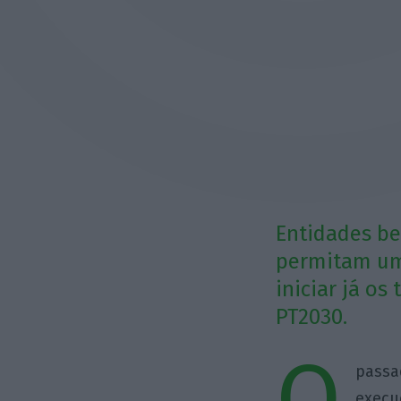
Entidades be
permitam um 
iniciar já o
PT2030.
O
passa
execu