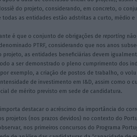
ossiê do projeto, considerando, em concreto, o conj
 todas as entidades estão adstritas a curto, médio e
ante é que o conjunto de obrigações de
reporting
não 
 denominado PTRF, considerando que nos anos subs
 projeto, as entidades beneficiárias devem igualment
modo a ser demonstrado o pleno cumprimento dos ind
por exemplo, a criação de postos de trabalho, o vol
a intensidade de investimento em I&D, assim como o 
ncial de mérito previsto em sede de candidatura.
 importa destacar o acréscimo da importância do corr
s projetos (nos prazos devidos) no contexto do Port
observar, nos primeiros concursos do Programa Portug
sede de análise das candidaturas da “capacidade de g