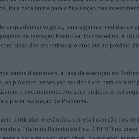
os, foi a data limite para a finalização dos investimen
te enquadramento geral, para algumas medidas de a
jetos de Inovação Produtiva, foi concedido, a títul
 conclusão dos respetivos projetos até ao próximo d
os dados disponíveis, a taxa de execução do Portuga
, os próximos meses vão ser decisivos para os múlti
ealizarem o encerramento dos seus projetos e, conseq
a a plena realização do Programa.
ume particular relevância a correta instrução dos d
ento a Título de Reembolso Final (“PTRF”) no prazo 
as após a data de conclusão oficial do projeto), assim