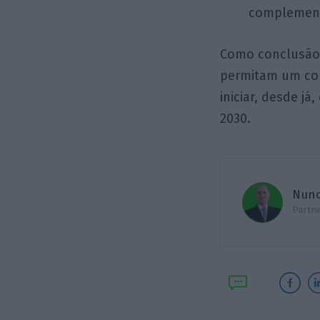
complement
Como conclusão, 
permitam um cor
iniciar, desde j
2030.
Nuno
Partne