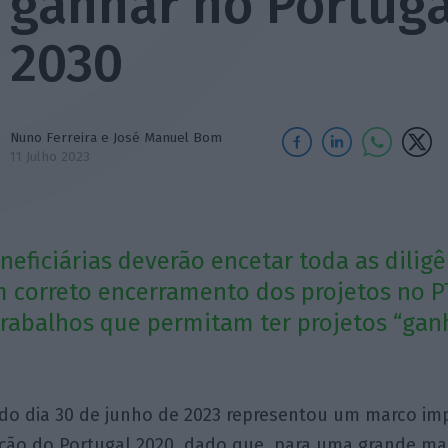
ganhar no Portuga
2030
Nuno Ferreira
e José Manuel Bom
11 Julho 2023
neficiárias deverão encetar toda as dilig
correto encerramento dos projetos no P
s trabalhos que permitam ter projetos “ga
do dia 30 de junho de 2023 representou um marco im
ção do Portugal 2020, dado que, para uma grande ma