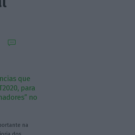
l
ências que
T2020, para
nhadores” no
portante na
ioria dos