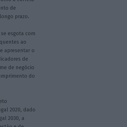
unto de
 longo prazo.
se esgota com
equentes ao
e apresentar o
icadores de
ume de negócio
cumprimento do
eto
ugal 2020, dado
al 2030, a
estão e de