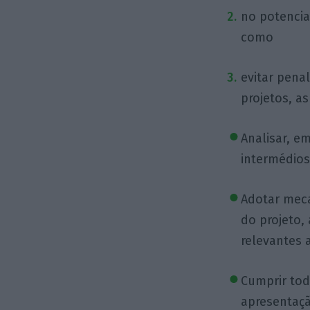
no potencia
como
evitar pena
projetos, a
Analisar, e
intermédio
Adotar meca
do projeto,
relevantes 
Cumprir tod
apresentaçã