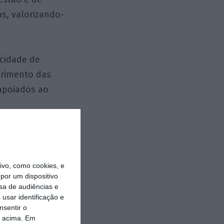
s, valorizando-
acidade de
primento das
 apoiados ao
ção e aos
vo, como cookies, e
por um dispositivo
sa de audiências e
anização de
usar identificação e
nsentir o
o acima. Em
stão nos prazos