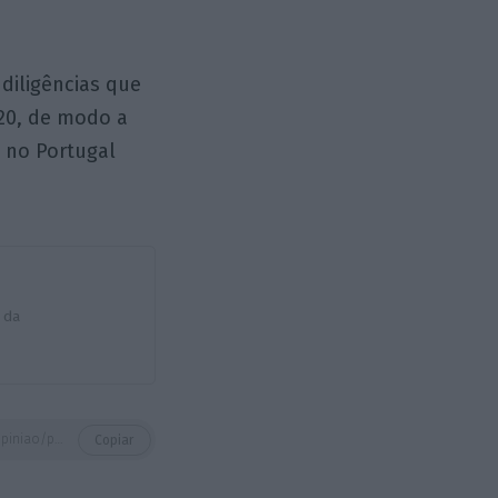
diligências que
20, de modo a
” no Portugal
 da
https://eco.sapo.pt/opiniao/projetos-financiados-encerrar-bem-no-portugal-2020-para-ganhar-no-portugal-2030/
Copiar