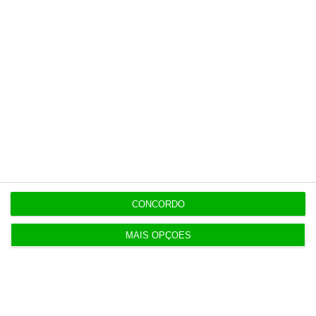
Últimas
7:02
GovHorizon entra no Espaço e coloca IA na
agência portuguesa
7:02
Festivais: O que ganham as marcas quando a
música para?
CONCORDO
ENTREVISTA
7:02
“Se a centralização conseguir manter o bolo atual
MAIS OPÇÕES
já será uma vitória”
ENTREVISTA
7:01
“Americanos consideram que há muita fruta
pendurada no futebol europeu”