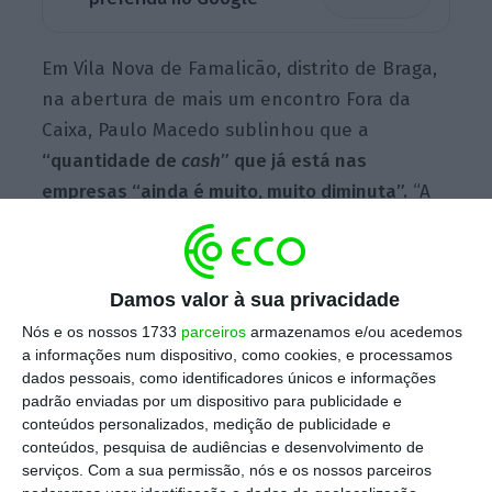
Em Vila Nova de Famalicão, distrito de Braga,
na abertura de mais um encontro Fora da
Caixa, Paulo Macedo sublinhou que a
“quantidade de
cash
” que já está nas
empresas “ainda é muito, muito diminuta”.
“A
questão mais importante neste momento é
ele [PRR] materializar-se. A quantidade de
‘cash’ nas empresas ainda é muito, muito
Damos valor à sua privacidade
diminuta, ainda temos toda uma fase de
Nós e os nossos 1733
parceiros
armazenamos e/ou acedemos
projetos por aprovar”, referiu.
a informações num dispositivo, como cookies, e processamos
dados pessoais, como identificadores únicos e informações
padrão enviadas por um dispositivo para publicidade e
conteúdos personalizados, medição de publicidade e
Aludindo aos efeitos da guerra na Ucrânia na
conteúdos, pesquisa de audiências e desenvolvimento de
economia portuguesa, o presidente da CGD
serviços.
Com a sua permissão, nós e os nossos parceiros
destacou o “fator curioso” de o país