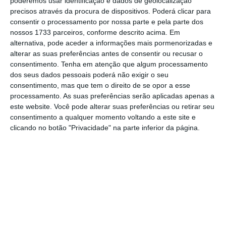
poderemos usar identificação e dados de geolocalização
precisos através da procura de dispositivos. Poderá clicar para
apresentar, segundo as últimas projeções do
consentir o processamento por nossa parte e pela parte dos
Banco de Portugal, um “crescimento
nossos 1733 parceiros, conforme descrito acima. Em
significativo”, ao contrário do que acontece na
alternativa, pode aceder a informações mais pormenorizadas e
alterar as suas preferências antes de consentir ou recusar o
generalidade da Europa e mundo.
“Não se
consentimento.
Tenha em atenção que algum processamento
esperava um crescimento tão significativo [em
dos seus dados pessoais poderá não exigir o seu
Portugal]”
, referiu, dando conta de que esse
consentimento, mas que tem o direito de se opor a esse
processamento. As suas preferências serão aplicadas apenas a
crescimento deriva do impacto de 2021 e,
este website. Você pode alterar suas preferências ou retirar seu
numa parte significativa, do setor do turismo
.
consentimento a qualquer momento voltando a este site e
clicando no botão "Privacidade" na parte inferior da página.
“2022 será um ano positivo para o nosso
país”, vaticinou, sublinhando, no entanto,
que, face à volatilidade da situação atual, é
necessário esperar pelos números do quarto
trimestre.