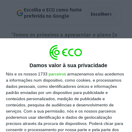
Escolha o ECO como fonte
›
Escolher
preferida no Google
“Fomos os primeiros a apresentar o plano [o
PRR]. Agora temos de ser os melhores a
executar com todo o rigor e maior
transparência”, disse António Costa do alto
Damos valor à sua privacidade
da tribuna da Assembleia da República.
Nós e os nossos 1733
parceiros
armazenamos e/ou acedemos
a informações num dispositivo, como cookies, e processamos
dados pessoais, como identificadores únicos e informações
E para assegurar essa rápida execução há um
padrão enviadas por um dispositivo para publicidade e
conjunto de passos que ainda é preciso dar. O
conteúdos personalizados, medição de publicidade e
conteúdos, pesquisa de audiências e desenvolvimento de
primeiro será já esta quinta-feira, com a
serviços.
Com a sua permissão, nós e os nossos parceiros
aprovação das dotações globais previstas
poderemos usar identificação e dados de geolocalização
para os diferentes programas do novo quadro
precisos através da procura de dispositivos. Poderá clicar para
consentir o processamento por nossa parte e pela parte dos
comunitário de apoio, o Portugal 2030
, assim