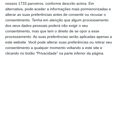
nossos 1733 parceiros, conforme descrito acima. Em
como os objetivos genéricos de cada um. O
alternativa, pode aceder a informações mais pormenorizadas e
anúncio foi feito esta manhã pelo primeiro-
alterar as suas preferências antes de consentir ou recusar o
consentimento.
Tenha em atenção que algum processamento
ministro
no encerramento da sessão de
dos seus dados pessoais poderá não exigir o seu
assinatura de um protocolo com o setor
consentimento, mas que tem o direito de se opor a esse
social no âmbito do Plano de Recuperação e
processamento. As suas preferências serão aplicadas apenas a
este website. Você pode alterar suas preferências ou retirar seu
Resiliência (PRR).
consentimento a qualquer momento voltando a este site e
clicando no botão "Privacidade" na parte inferior da página.
Siza: “Apoios vão manter-se sempre que forem
necessários”
Ler Mais
Já na Assembleia da República, no debate do
Estado da Nação, revelou que o
Executivo vai
apresentar, à Comissão Europeia, em setembro
a proposta de acordo de Parceria do PT 2030 e