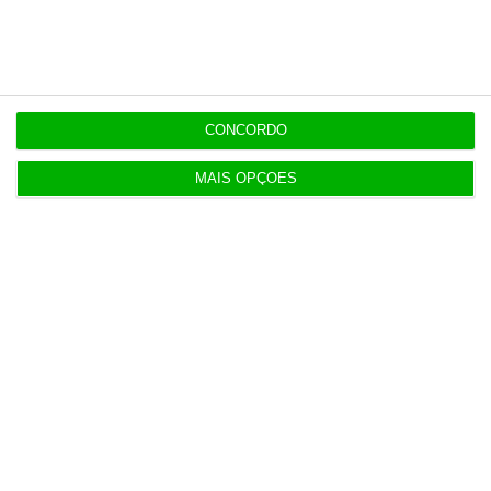
6 Agosto 2026
Praias com “impactos significativos” devido ao
mau tempo
CONCORDO
6 Agosto 2026
Vending de Oliveira do Bairro compra fábrica de
MAIS OPÇÕES
copos e café
Populares
Combustíveis. Cinco propostas de política fiscal
3 Agosto 2026