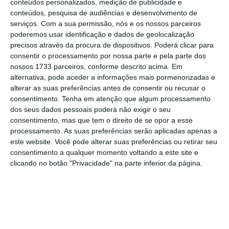
conteúdos personalizados, medição de publicidade e
2022/2025.
conteúdos, pesquisa de audiências e desenvolvimento de
serviços.
Com a sua permissão, nós e os nossos parceiros
poderemos usar identificação e dados de geolocalização
Com a duração de três anos, esta medida abrange
precisos através da procura de dispositivos. Poderá clicar para
quatro anos económicos, estando previsto terminar
consentir o processamento por nossa parte e pela parte dos
nossos 1733 parceiros, conforme descrito acima. Em
no ano económico de 2025. Esta portaria vem
alternativa, pode aceder a informações mais pormenorizadas e
proceder à reprogramação da despesa plurianual
alterar as suas preferências antes de consentir ou recusar o
autorizada em fevereiro, conforme a
portaria
consentimento.
Tenha em atenção que algum processamento
dos seus dados pessoais poderá não exigir o seu
publicada no dia 17 desse mês
.
consentimento, mas que tem o direito de se opor a esse
processamento. As suas preferências serão aplicadas apenas a
O financiamento destina-se a
incrementar a
este website. Você pode alterar suas preferências ou retirar seu
consentimento a qualquer momento voltando a este site e
produção de conteúdos e a sua colocação
clicando no botão "Privacidade" na parte inferior da página.
online
nos diversos portais de promoção
, com
destaque para o
Visitportugal
, o portal oficial de
promoção do destino Portugal, disponível em dez
idiomas (português, inglês, castelhano, alemão,
francês, italiano, holandês, russo, japonês e