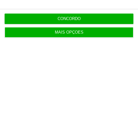
Populares
CONCORDO
Opinião
MAIS OPÇÕES
Combustíveis. Cinco propostas de
política fiscal
Filipe de Vasconcelos Fernandes,
3 Agosto 2026
Mercado Ibérico
T-Systems: Serviço de Saúde de Múrcia
reforça cibersegurança
Servimedia,
3 Agosto 2026