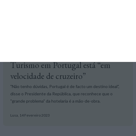
Alberto Teixeira,
24 Março 2023
Turismo
Turismo em Portugal está “em
velocidade de cruzeiro”
"Não tenho dúvidas, Portugal é de facto um destino ideal",
disse o Presidente da República, que reconhece que o
"grande problema" da hotelaria é a mão-de-obra.
Lusa,
14 Fevereiro 2023