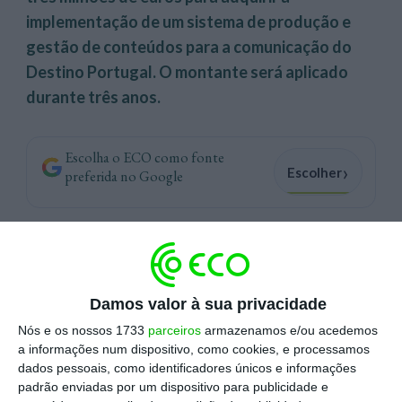
implementação de um sistema de produção e
gestão de conteúdos para a comunicação do
Destino Portugal. O montante será aplicado
durante três anos.
Escolha o ECO como fonte
›
Escolher
preferida no Google
2.847.900,00 euros (+IVA)
é este o valor –
segundo a
portaria publicada no dia 4 de abril
–
que o Governo autorizou o Turismo de Portugal a
Damos valor à sua privacidade
investir para a
aquisição
dos serviços de
Nós e os nossos 1733
parceiros
armazenamos e/ou acedemos
conceção e implementação de um sistema
a informações num dispositivo, como cookies, e processamos
integrado de produção e gestão de conteúdos
dados pessoais, como identificadores únicos e informações
padrão enviadas por um dispositivo para publicidade e
para a comunicação do Destino Portugal