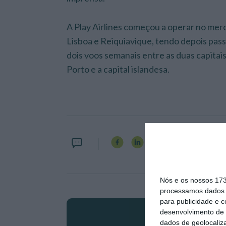
A Play Airlines começou a operar no me
Lisboa e Reiquiavique, tendo depois pas
dois voos semanais entre as duas capitai
Porto e a capital islandesa.
Nós e os nossos 17
processamos dados p
para publicidade e 
desenvolvimento de 
dados de geolocaliza