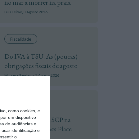
no mar a morrer na praia
Luís Leitão,
3 Agosto 2026
Fiscalidade
Do IVA à TSU. As (poucas)
obrigações fiscais de agosto
Mariana Bandeira,
3 Agosto 2026
Advocatus
vo, como cookies, e
por um dispositivo
Sérvulo assessora SCP na
sa de audiências e
compra do Holmes Place
usar identificação e
Alvalade
nsentir o