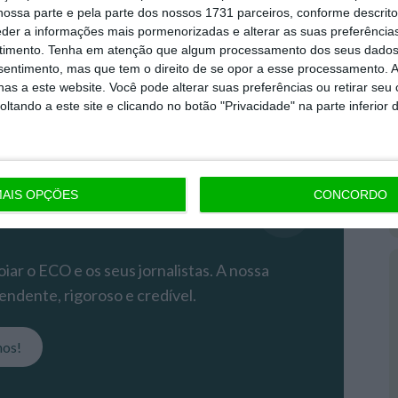
ossa parte e pela parte dos nossos 1731 parceiros, conforme descrit
remium
eder a informações mais pormenorizadas e alterar as suas preferência
timento.
Tenha em atenção que algum processamento dos seus dados
nsentimento, mas que tem o direito de se opor a esse processamento. A
as a este website. Você pode alterar suas preferências ou retirar seu
 mais importante do que nunca, apoie o
tando a este site e clicando no botão "Privacidade" na parte inferior 
o.
m e tenha acesso a notícias exclusivas, à
 e especiais que mostram o outro lado da
AIS OPÇÕES
CONCORDO
iar o ECO e os seus jornalistas. A nossa
endente, rigoroso e credível.
nos!