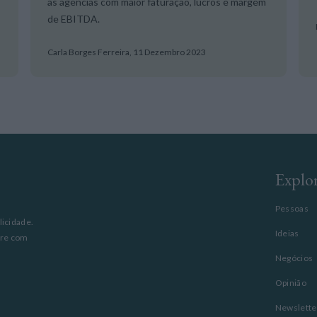
as agências com maior faturação, lucros e margem
de EBITDA.
Carla Borges Ferreira,
11 Dezembro 2023
Explo
Pessoas
licidade.
Ideias
pre com
Negócios
Opinião
Newslette