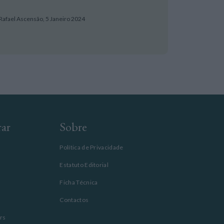
Rafael Ascensão,
5 Janeiro 2024
rar
Sobre
Política de Privacidade
Estatuto Editorial
Ficha Técnica
Contactos
rs