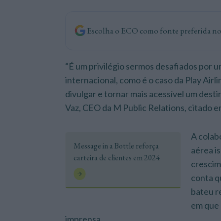
Escolha o ECO como fonte preferida n
“É um privilégio sermos desafiados por 
internacional, como é o caso da Play Airl
divulgar e tornar mais acessível um destin
Vaz, CEO da M Public Relations, citado 
A colab
Message in a Bottle reforça
aérea i
carteira de clientes em 2024
crescim
conta q
bateu r
em que 
imprensa.