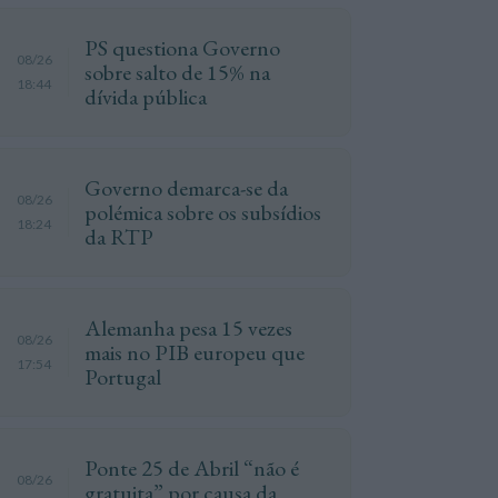
PS questiona Governo
08/26
sobre salto de 15% na
18:44
dívida pública
Governo demarca-se da
08/26
polémica sobre os subsídios
18:24
da RTP
Alemanha pesa 15 vezes
08/26
mais no PIB europeu que
17:54
Portugal
Ponte 25 de Abril “não é
08/26
gratuita” por causa da