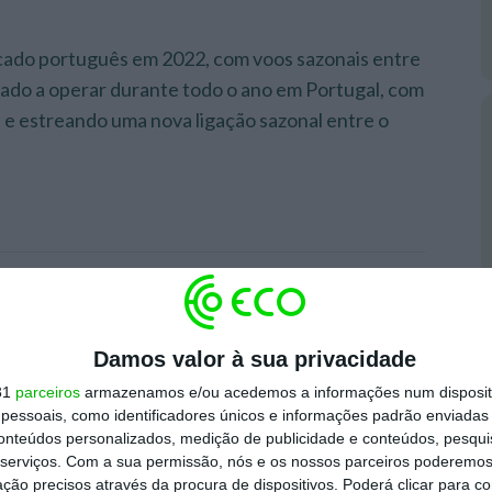
rcado português em 2022, com voos sazonais entre
sado a operar durante todo o ano em Portugal, com
s e estreando uma nova ligação sazonal entre o
Damos valor à sua privacidade
31
parceiros
armazenamos e/ou acedemos a informações num dispositi
essoais, como identificadores únicos e informações padrão enviadas 
conteúdos personalizados, medição de publicidade e conteúdos, pesqui
serviços.
Com a sua permissão, nós e os nossos parceiros poderemos 
ção precisos através da procura de dispositivos. Poderá clicar para co