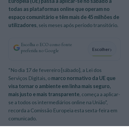
Europeia (UE) passa a aplicar-se no sábado a
todas as plataformas online que operam no
espaço comunitário e têm mais de 45 milhões de
utilizadores
, seis meses após período transitório.
Escolha o ECO como fonte
›
Escolher
preferida no Google
“No dia 17 de fevereiro [sábado], a Lei dos
Serviços Digitais, o
marco normativo da UE que
visa tornar o ambiente em linha mais seguro,
mais justo e mais transparente
, começa a aplicar-
se a todos os intermediários online na União”,
recorda a Comissão Europeia esta sexta-feira em
comunicado.