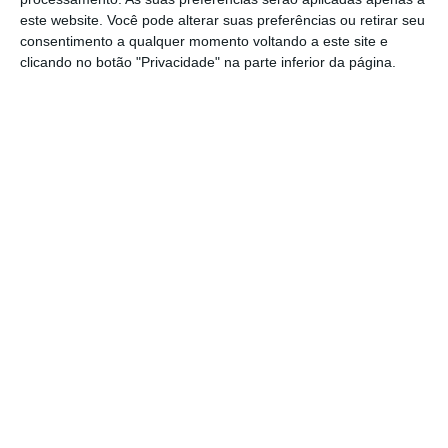
plataformas cumpram as regras”.
este website. Você pode alterar suas preferências ou retirar seu
consentimento a qualquer momento voltando a este site e
clicando no botão "Privacidade" na parte inferior da página.
“Os coordenadores dos serviços digitais e a
Comissão formarão um grupo consultivo
independente, o Conselho Europeu dos Serviços
Digitais, para garantir que a lei é aplicada de forma
coerente e que os utilizadores em toda a UE
gozam dos mesmos direitos, independentemente
do local onde as plataformas em linha estão
estabelecidas”, adianta a instituição.
Comité da Cultura e Educação da UE aprova Media
Freedom Act