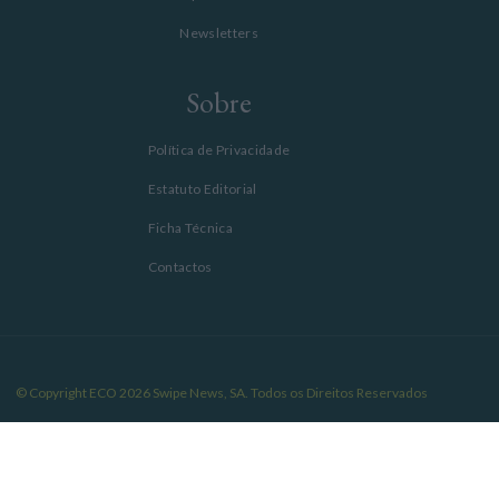
Newsletters
Sobre
Política de Privacidade
Estatuto Editorial
Ficha Técnica
Contactos
© Copyright ECO 2026 Swipe News, SA. Todos os Direitos Reservados