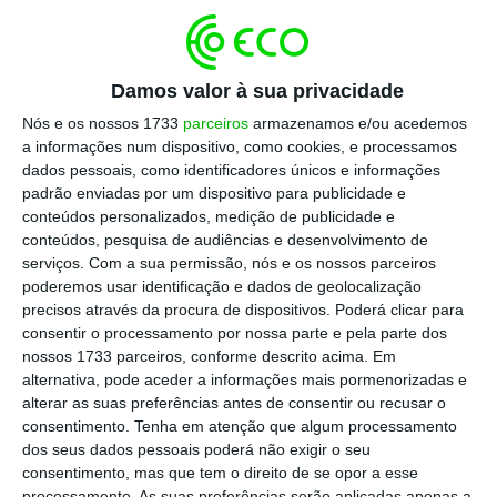
Esta legislação comunitária entrou em vigor em
agosto, aplicando-se a 19 plataformas online e a
dois motores de pesquisa de muito grande
Damos valor à sua privacidade
dimensão — por terem mais de 45 milhões de
Nós e os nossos 1733
parceiros
armazenamos e/ou acedemos
utilizadores mensais –, mas entretanto foram
a informações num dispositivo, como cookies, e processamos
dados pessoais, como identificadores únicos e informações
adicionadas outras três e,
agora, todas “têm
padrão enviadas por um dispositivo para publicidade e
cumprir as obrigações gerais” a partir de
conteúdos personalizados, medição de publicidade e
sábado
.
conteúdos, pesquisa de audiências e desenvolvimento de
serviços.
Com a sua permissão, nós e os nossos parceiros
poderemos usar identificação e dados de geolocalização
Na nota publicada esta sexta-feira, Bruxelas
precisos através da procura de dispositivos. Poderá clicar para
recorda que
estas grandes plataformas “serão
consentir o processamento por nossa parte e pela parte dos
nossos 1733 parceiros, conforme descrito acima. Em
supervisionadas ao nível dos Estados-membros
alternativa, pode aceder a informações mais pormenorizadas e
por um regulador independente que atuará
alterar as suas preferências antes de consentir ou recusar o
como coordenador nacional dos serviços
consentimento.
Tenha em atenção que algum processamento
dos seus dados pessoais poderá não exigir o seu
digitais”
, cabendo aos coordenadores dos
consentimento, mas que tem o direito de se opor a esse
serviços digitais da UE “garantir que essas
processamento. As suas preferências serão aplicadas apenas a