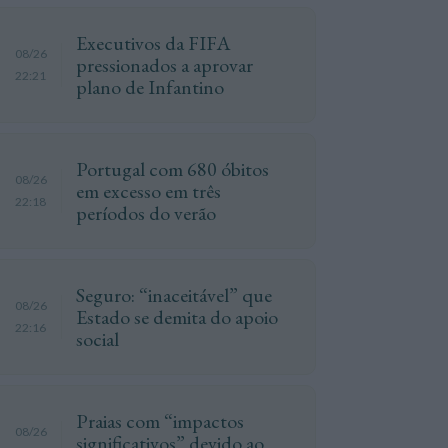
Executivos da FIFA
08/26
pressionados a aprovar
22:21
plano de Infantino
Portugal com 680 óbitos
08/26
em excesso em três
22:18
períodos do verão
Seguro: “inaceitável” que
08/26
Estado se demita do apoio
22:16
social
Praias com “impactos
08/26
significativos” devido ao