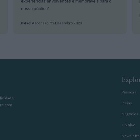
experiências envolventes e memoráveis para o
nosso público".
Rafael Ascensão,
22 Dezembro 2023
Explo
Pessoas
licidade.
Ideias
pre com
Negócios
Opinião
Newslette