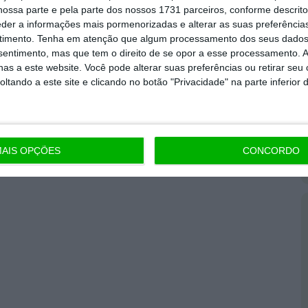
ossa parte e pela parte dos nossos 1731 parceiros, conforme descrit
eder a informações mais pormenorizadas e alterar as suas preferência
iar o ECO e os seus jornalistas. A nossa
timento.
Tenha em atenção que algum processamento dos seus dados
endente, rigoroso e credível.
nsentimento, mas que tem o direito de se opor a esse processamento. A
as a este website. Você pode alterar suas preferências ou retirar seu
tando a este site e clicando no botão "Privacidade" na parte inferior 
nos!
AIS OPÇÕES
CONCORDO