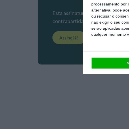
processamento por n
alternativa, pode ac
Esta assinatura é uma forma de apo
ou recusar o consen
contrapartida é o jornalismo indep
não exigir o seu co
serão aplicadas apen
qualquer momento vol
Assine já!
Veja todos os pla
M