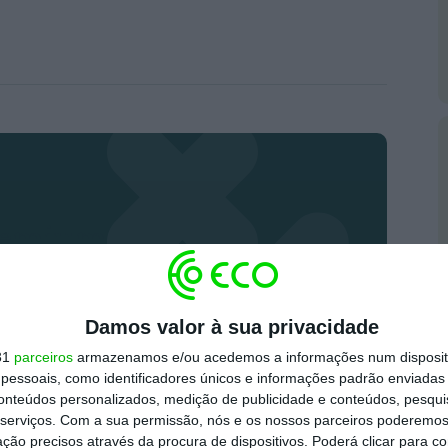
remium
 mais importante do que nunca, apoie o
o.
Damos valor à sua privacidade
31
parceiros
armazenamos e/ou acedemos a informações num dispositi
m e tenha acesso a notícias exclusivas, à
essoais, como identificadores únicos e informações padrão enviadas 
conteúdos personalizados, medição de publicidade e conteúdos, pesqui
 e especiais que mostram o outro lado da
serviços.
Com a sua permissão, nós e os nossos parceiros poderemos 
ção precisos através da procura de dispositivos. Poderá clicar para co