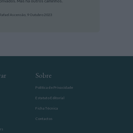
privados. Mas há outros caminhos.
Rafael Ascensão,
9 Outubro 2023
rar
Sobre
Política de Privacidade
Estatuto Editorial
Ficha Técnica
Contactos
rs