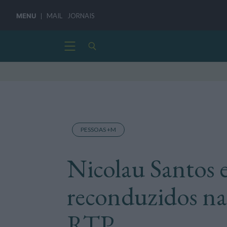
MENU
MAIL
JORNAIS
PESSOAS +M
Nicolau Santos 
reconduzidos na
RTP