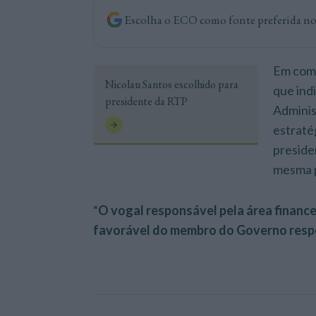
Escolha o ECO como fonte preferida n
Em comu
Nicolau Santos escolhido para
que ind
presidente da RTP
Adminis
estraté
preside
mesma p
“
O vogal responsável pela área finance
favorável do membro do Governo respo