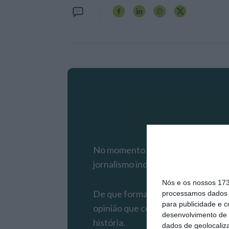
Assine o ECO P
No momento em que a informação é
jornalismo independente e rigoros
Nós e os nossos 17
De que forma? Assine o ECO Premiu
processamos dados p
para publicidade e 
opinião que conta, às reportagens
desenvolvimento de 
história.
dados de geolocaliza