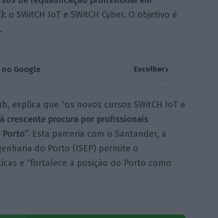
rsos de requalificação profissional em
)
: o SWitCH IoT e SWitCH Cyber. O objetivo é
.
›
a no Google
Escolher
ub, explica que “os novos cursos SWitCH IoT e
à crescente procura por profissionais
 Porto”.
Esta parceria com o Santander, a
genharia do Porto (ISEP) permite o
icas e “fortalece a posição do Porto como