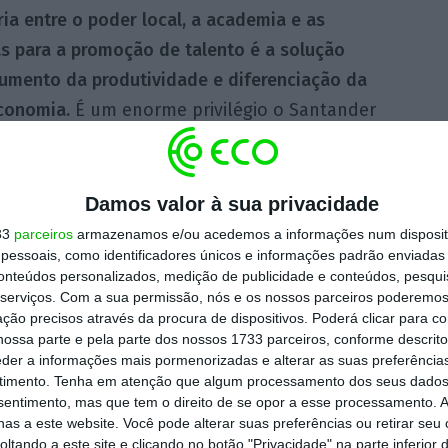
ria entre o poder local, a academia e as
s para a promoção de talento é a solução
aumento da
produtividade e diferenciação da
conomia.
É um enorme privilégio o Santander
ar e aumentar o impacto da Porto Tech Hub”,
Inês Rocha de Gouveia, diretora do Santander
Damos valor à sua privacidade
33
parceiros
armazenamos e/ou acedemos a informações num dispositi
essoais, como identificadores únicos e informações padrão enviadas 
 Porto Tech Hub, em parceria com o ISEP, e
conteúdos personalizados, medição de publicidade e conteúdos, pesqui
erior.
O Santander comparticipa em 50% da
serviços.
Com a sua permissão, nós e os nossos parceiros poderemos 
tal de 2 mil euros.
As candidaturas para as
ção precisos através da procura de dispositivos. Poderá clicar para co
ossa parte e pela parte dos nossos 1733 parceiros, conforme descrit
 junho através do
site
do Santander.
eder a informações mais pormenorizadas e alterar as suas preferência
timento.
Tenha em atenção que algum processamento dos seus dados
nsentimento, mas que tem o direito de se opor a esse processamento. A
vão receber 60 alunos no ano letivo
as a este website. Você pode alterar suas preferências ou retirar seu
2025/2026, de acordo com as previsões dos
tando a este site e clicando no botão "Privacidade" na parte inferior 