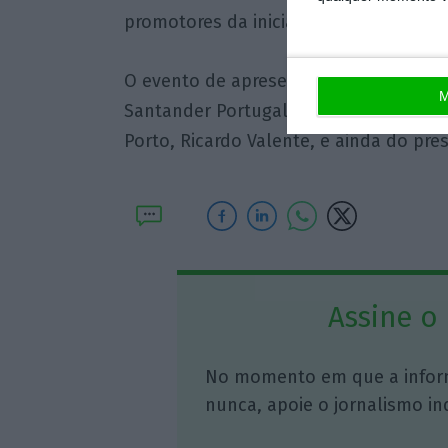
promotores da iniciativa.
O evento de apresentação vai contar 
M
Santander Portugal, Miguel Belo de Ca
Porto, Ricardo Valente, e ainda do pre
Assine o
No momento em que a infor
nunca, apoie o jornalismo in