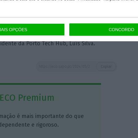
com a presença do administrador executivo do
AIS OPÇÕES
CONCORDO
rvalho, do vereador da Câmara Municipal do
sidente da Porto Tech Hub, Luís Silva.
https://eco.sapo.pt/2024/05/23/porto-tech-hub-vai-requalificar-profissionais-em-tecnologias-de-informacao/
Copiar
 ECO Premium
mação é mais importante do que
dependente e rigoroso.