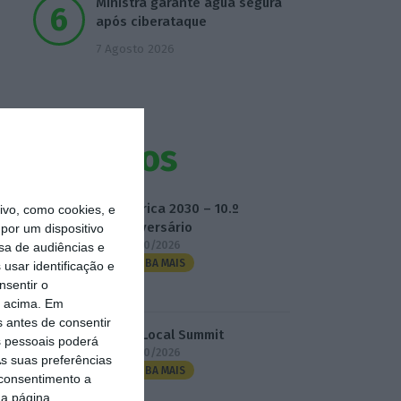
Ministra garante água segura
após ciberataque
7 Agosto 2026
Eventos
Fábrica 2030 – 10.º
vo, como cookies, e
Aniversário
por um dispositivo
14/10/2026
sa de audiências e
SAIBA MAIS
usar identificação e
nsentir o
o acima. Em
s antes de consentir
3.º Local Summit
 pessoais poderá
07/10/2026
s suas preferências
SAIBA MAIS
 consentimento a
da página.