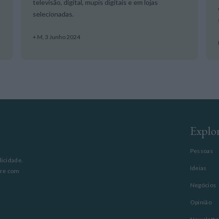
televisão, digital, mupis digitais e em lojas
selecionadas.
+ M,
3 Junho 2024
Explo
Pessoas
licidade.
Ideias
pre com
Negócios
Opinião