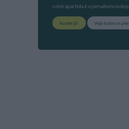
contrapartida é o jornalismo indep
Assine já!
Veja todos os pla