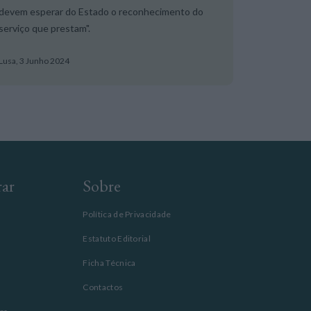
devem esperar do Estado o reconhecimento do
serviço que prestam".
Lusa,
3 Junho 2024
rar
Sobre
Política de Privacidade
Estatuto Editorial
Ficha Técnica
Contactos