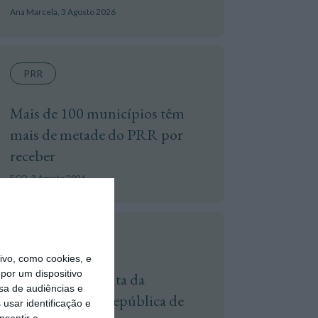
Ana Marcela,
3 Agosto 2026
PRR
Mais de 100 municípios têm
mais de metade do PRR por
receber
ECO,
3 Agosto 2026
Política
vo, como cookies, e
por um dispositivo
TdC certifica conta da
sa de audiências e
Presidência da República de
usar identificação e
nsentir o