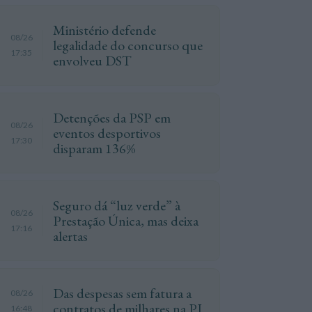
Ministério defende
08/26
legalidade do concurso que
17:35
envolveu DST
Detenções da PSP em
08/26
eventos desportivos
17:30
disparam 136%
Seguro dá “luz verde” à
08/26
Prestação Única, mas deixa
17:16
alertas
Das despesas sem fatura a
08/26
contratos de milhares na PJ
16:48