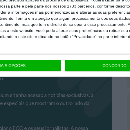
ossa parte e pela parte dos nossos 1733 parceiros, conforme descrit
eder a informações mais pormenorizadas e alterar as suas preferência
timento.
Tenha em atenção que algum processamento dos seus dados
nsentimento, mas que tem o direito de se opor a esse processamento. A
as a este website. Você pode alterar suas preferências ou retirar seu
tando a este site e clicando no botão "Privacidade" na parte inferior 
remium
AIS OPÇÕES
CONCORDO
 mais importante do que nunca, apoie o
o.
m e tenha acesso a notícias exclusivas, à
 e especiais que mostram o outro lado da
iar o ECO e os seus jornalistas. A nossa