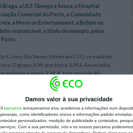
LS Braga, a ⁠⁠ULS Tâmega e Sousa, o Hospital
ociação Comercial do Porto, a Comunidade
trela, a Move on Entertainment, a BySide ou
bém responsável, a título de exemplo, pelas
 Porto.
 da K,como Rui Neves Moreiram COO, se mantém,
utura. O grupo JLM, que tem a JLM & Associados,
Moçambique e agora JLM_K, tem cerca de 60
Damos valor à sua privacidade
33
parceiros
armazenamos e/ou acedemos a informações num dispositi
essoais, como identificadores únicos e informações padrão enviadas 
conteúdos personalizados, medição de publicidade e conteúdos, pesqui
serviços.
Com a sua permissão, nós e os nossos parceiros poderemos 
ção precisos através da procura de dispositivos. Poderá clicar para co