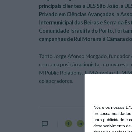
principais clientes a ULS São João, a ⁠⁠U
Privado em Ciências Avançadas, a Ass
Intermunicipal das Beiras e Serra da Es
Comunidade Israelita do Porto, foi tam
campanhas de Rui Moreira à Câmara do
Tanto Jorge Afonso Morgado, fundador
com uma posição acionista, na nova estr
M Public Relations, JLM Angola e JLM 
colaboradores.
Nós e os nossos 17
processamos dados p
para publicidade e 
desenvolvimento de 
dados de geolocaliza