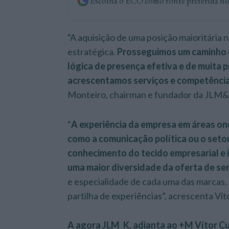
Escolha o ECO como fonte preferida n
“A aquisição de uma posição maioritária 
estratégica.
Prosseguimos um caminho 
lógica de presença efetiva e de muita
acrescentamos serviços e competênci
Monteiro, chairman e fundador da JLM&
“
A experiência da empresa em áreas on
como a comunicação política ou o seto
conhecimento do tecido empresarial e i
uma maior diversidade da oferta de se
e especialidade de cada uma das marcas
partilha de experiências”, acrescenta Ví
A agora JLM_K, adianta ao +M Vítor C