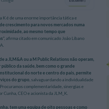
›
o Google
Escolher
na K é de uma enorme importância tática e
de crescimento para novos mercados numa
 proximidade, ao mesmo tempo que
as
”, afirma citado em comunicado João Líbano
A.
de a JLM&A ou a M Public Relations não operam,
r público da saúde, bem como o grande
nstitucional do norte e centro do país, permite
rviços do grupo
, salvaguardando a individualidade
. Procuramos complementaridade, sinergias e
tor Cunha, CEO e acionista da JLM_K.
unha, tem uma equipa de oito pessoas e como