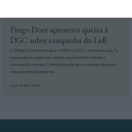
Negócios +M
Pingo Doce apresenta queixa à
DGC sobre campanha do Lidl
O Pingo Doce refere que o ARP e a DGC concluíram que "a
campanha é enganosa, sendo suscetível de induzir o
consumidor em erro", determinando que a mesma deve ser
cessada imediatamente.
Lusa,
23 Abril 2024