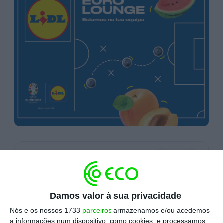
Escolha o ECO como fonte
›
Escolher
preferida no Google
Damos valor à sua privacidade
O Lidl, enquanto patrocinador oficial do Euro
2024, vai criar recintos em Lisboa e Braga para
Nós e os nossos 1733
parceiros
armazenamos e/ou acedemos
a informações num dispositivo, como cookies, e processamos