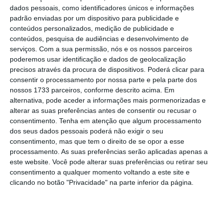
os adeptos verem o campeonato europeu de
dados pessoais, como identificadores únicos e informações
futebol
.
padrão enviadas por um dispositivo para publicidade e
conteúdos personalizados, medição de publicidade e
conteúdos, pesquisa de audiências e desenvolvimento de
A iniciativa da marca de retalho tem como objetivo
serviços.
Com a sua permissão, nós e os nossos parceiros
“
criar experiências únicas e juntar milhares de
poderemos usar identificação e dados de geolocalização
precisos através da procura de dispositivos. Poderá clicar para
adeptos, um dos pilares centrais do seu
consentir o processamento por nossa parte e pela parte dos
patrocínio ao campeonato europeu
, salientando
nossos 1733 parceiros, conforme descrito acima. Em
a sua oferta de produtos frescos com a máxima
alternativa, pode aceder a informações mais pormenorizadas e
alterar as suas preferências antes de consentir ou recusar o
qualidade ao melhor preço, o seu compromisso de
consentimento.
Tenha em atenção que algum processamento
apoio ao desporto e a uma alimentação
dos seus dados pessoais poderá não exigir o seu
saudável, bem como a justiça e o trabalho em
consentimento, mas que tem o direito de se opor a esse
processamento. As suas preferências serão aplicadas apenas a
equipa
“, refere-se em nota de imprensa.
este website. Você pode alterar suas preferências ou retirar seu
consentimento a qualquer momento voltando a este site e
Além de uma zona de restauração, estes “Lidl Euro
clicando no botão "Privacidade" na parte inferior da página.
Lounges” contam com diversas atividades, como
matraquilhos humanos, jogos variados onde os