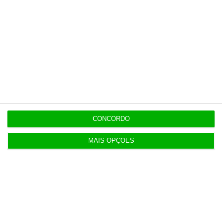
Livros pelo Telegram ‘rasgam’ mais
08/26
de 75 milhões às editoras
12:06
Banksy custa 175 mil euros aos
08/26
contribuintes ingleses
12:00
CONCORDO
MAIS OPÇÕES
Populares
ECO Local