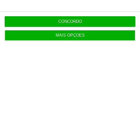
CONCORDO
MAIS OPÇÕES
Últimas ECO
Abono pré-natal já pode ser
08/26
atribuído de forma automática
11:19
Eclipse ‘apaga’ 45% da produção
08/26
solar no fim da tarde
11:11
Itália e Dinamarca criticam
08/26
descontrolo da imigração
11:05