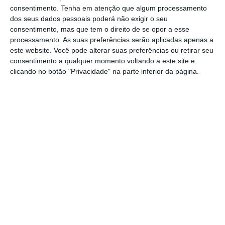
consentimento.
Tenha em atenção que algum processamento
sociedade, educação e economia, embora
dos seus dados pessoais poderá não exigir o seu
procurem os instagrammers para saber “o que se
consentimento, mas que tem o direito de se opor a esse
passa no mundo”.
processamento. As suas preferências serão aplicadas apenas a
este website. Você pode alterar suas preferências ou retirar seu
consentimento a qualquer momento voltando a este site e
Os jovens deste grupo consideram as
notícias
clicando no botão "Privacidade" na parte inferior da página.
“tendenciosas” e com “um impacto negativo”
na
sua “vida e no estado de espírito”, pois
acedem
aos meios de comunicação social para
conversar e fazer trabalhos escolares
, tendo
como principal fonte de informação os membros
da família.
O terceiro grupo “As Notícias Não São a Minha
Praia” tem uma maior percentagem de respostas
do sexo masculino, cerca de 61% e o desporto e o
entretenimento destacam-se entre os baixos