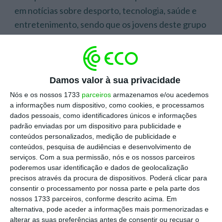
em notícias sobre desporto, tecnologia, saúde e
entretenimento, sendo que os jovens deste grupo
procuram os media para conversar e passar
tempo, porque
as notícias são “tendenciosas” e
“aborrecidas”
, sobretudo matéria política.
Damos valor à sua privacidade
Este grupo identificou os youtubers como forma
Nós e os nossos 1733
parceiros
armazenamos e/ou acedemos
a informações num dispositivo, como cookies, e processamos
de saber “o que se passa no mundo”, sendo que as
dados pessoais, como identificadores únicos e informações
suas
principais fontes de informação são as
padrão enviadas por um dispositivo para publicidade e
redes sociais
, revelando menos procura por
conteúdos personalizados, medição de publicidade e
conteúdos, pesquisa de audiências e desenvolvimento de
jornais, rádio ou professores.
serviços.
Com a sua permissão, nós e os nossos parceiros
poderemos usar identificação e dados de geolocalização
O grupo “Exploradores Digitais de Temas
precisos através da procura de dispositivos. Poderá clicar para
consentir o processamento por nossa parte e pela parte dos
Variados” integra 59% de repostas dadas pelo
nossos 1733 parceiros, conforme descrito acima. Em
sexo feminino e revelou ter interesse em temas
alternativa, pode aceder a informações mais pormenorizadas e
como saúde, entretenimento, tecnologia,
alterar as suas preferências antes de consentir ou recusar o