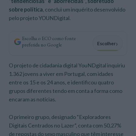
“tendenciosas” e “aborrecidas”, sobretudo
sobre política
, conclui um inquérito desenvolvido
pelo projeto YOUNDigital.
Escolha o ECO como fonte
›
Escolher
preferida no Google
O projeto de cidadania digital YouNDgital inquiriu
1.362 jovens a viver em Portugal, com idades
entre os 15 e os 24 anos, e identificou quatro
grupos diferentes tendo em conta a forma como
encaram as notícias.
O primeiro grupo, designado “Exploradores
Digitais Centrados no Lazer”, conta com 50,27%
de repostas do sexo masculino que têm interesse