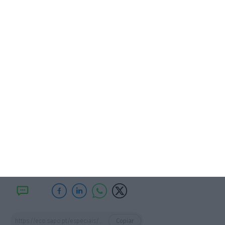
ministro das Infraestruturas e da Habitação,
Miguel Pinto Luz, prevê disponibilizar 6.800
habitações na modalidade de renda acessível até
2026 e reitera que o prazo é para cumprir. De
Norte a Sul do país os autarcas apostam cada vez
mais neste instrumento.
O município de Lisboa,
liderado por Carlos Moedas, já atribuiu
Susana Pinheiro
Editora
https://eco.sapo.pt/especiais/autarcas-reforcam-programas-de-arrendamento-acessivel/
Copiar