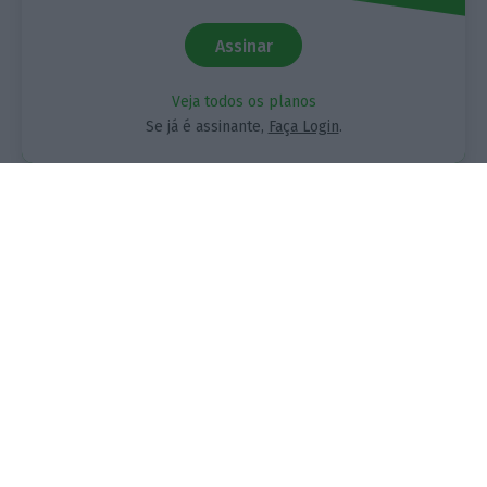
ECO e os seus jornalistas. A nossa
contrapartida é o jornalismo
Assinar
independente, rigoroso e credível.
Veja todos os planos
Se já é assinante,
Faça Login
.
Assine já
Veja todos os planos
EXCLUSIVO
“Lisboetas precisam de um
presidente, não precisam de
candidatos”