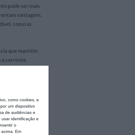
anto pode ser mais
arentam vantagem.
dível, como as
ência que mantém
a a corrente.
 ou obter ganhos
vo, como cookies, e
os e as causas do
por um dispositivo
sa de audiências e
r o que atrai o
usar identificação e
nou uma vez e deu
nsentir o
perdício de uma
o acima. Em