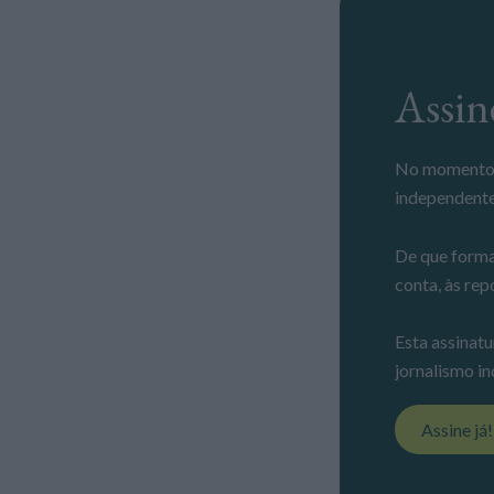
Ass
No momento em que a informação é mais importante do que nunca, apoie o jornalismo
independente
De que forma
conta, às rep
Esta assinatu
jornalismo in
Assine já