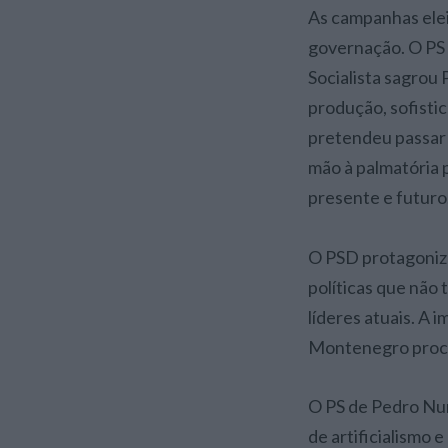
As campanhas eleitorais estão aí. O Governo capitaliza a obra feita e os resultados da
governação. O PS 
Socialista sagrou
produção, sofisti
pretendeu passar 
mão à palmatória 
presente e futuro
O PSD protagoniz
políticas que não 
líderes atuais. A 
Montenegro procu
O PS de Pedro Nu
de artificialismo 