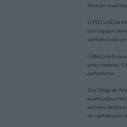
deve ser acautelad
O PSD, a AD de Mo
suas equipas deve
substância das pr
O Bloco de Esquerd
a eles mesmos. O
parlamentar.
Já o Chega de And
examinadas e tem 
extrema-direita p
de capitalização 