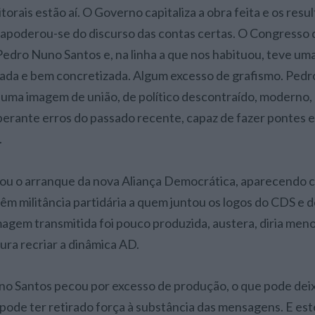
apoderou-se do discurso das contas certas. O Congresso 
 Pedro Nuno Santos e, na linha a que nos habituou, teve um
cada e bem concretizada. Algum excesso de grafismo. Ped
uma imagem de união, de político descontraído, moderno, 
perante erros do passado recente, capaz de fazer pontes 
.
ou o arranque da nova Aliança Democrática, aparecendo c
têm militância partidária a quem juntou os logos do CDS e 
imagem transmitida foi pouco produzida, austera, diria men
ra recriar a dinâmica AD.
no Santos pecou por excesso de produção, o que pode dei
e pode ter retirado força à substância das mensagens. E est