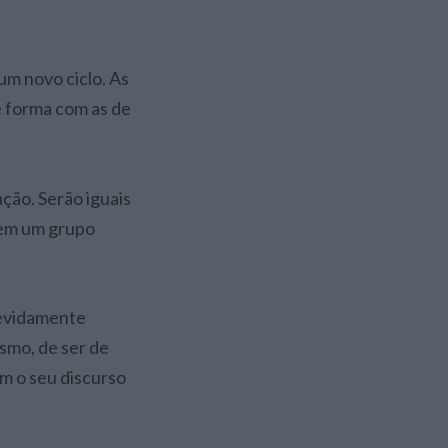
um novo ciclo. As
e forma com as de
ação. Serão iguais
rem um grupo
devidamente
smo, de ser de
m o seu discurso