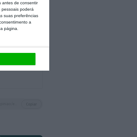
s antes de consentir
r a abstenção do
 pessoais poderá
s suas preferências
 consentimento a
da página.
https://eco.sapo.pt/opiniao/em-materia-de-resultados-eleitorais-tudo-esta-em-aberto/
Copiar