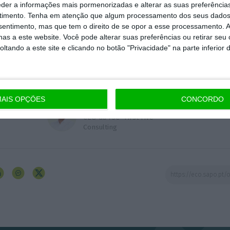
eder a informações mais pormenorizadas e alterar as suas preferência
a retirou-lhe o argumento da estabilidade e pode aumenta
timento.
Tenha em atenção que algum processamento dos seus dados
nsentimento, mas que tem o direito de se opor a esse processamento. A
as a este website. Você pode alterar suas preferências ou retirar seu
tando a este site e clicando no botão "Privacidade" na parte inferior 
chões do dia seguinte, ainda é cedo para ter certezas.
AIS OPÇÕES
CONCORDO
João Tocha
CEO da F5C- First Five
Consulting