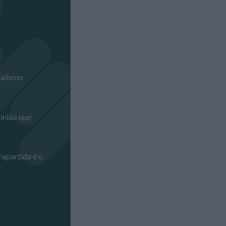
inião que
rapartida é o