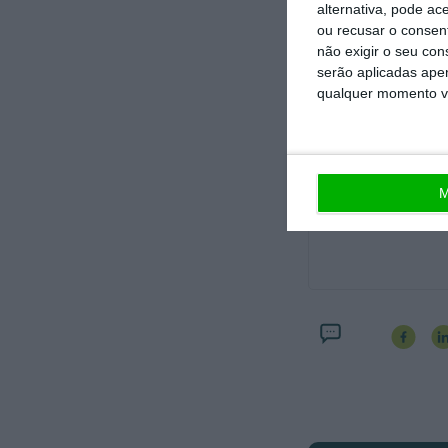
alternativa, pode ac
maioria inesperad
ou recusar o consen
eleitor PS.
não exigir o seu co
serão aplicadas apen
qualquer momento vol
Mas, salvo os sabi
M