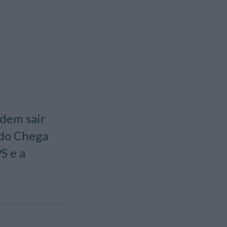
odem sair
 do Chega
S e a