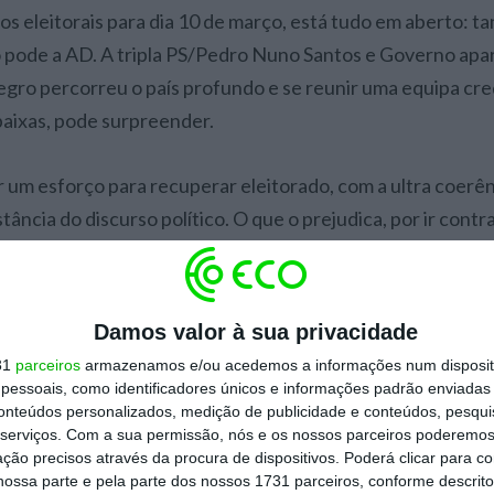
s eleitorais para dia 10 de março, está tudo em aberto: t
o pode a AD. A tripla PS/Pedro Nuno Santos e Governo ap
ro percorreu o país profundo e se reunir uma equipa cre
baixas, pode surpreender.
r um esforço para recuperar eleitorado, com a ultra coer
tância do discurso político. O que o prejudica, por ir contr
icação política e que ferramentas podem sair vencedoras
Damos valor à sua privacidade
31
parceiros
armazenamos e/ou acedemos a informações num dispositi
onhecer as razões do afastamento entre cidadãos e partid
essoais, como identificadores únicos e informações padrão enviadas 
conteúdos personalizados, medição de publicidade e conteúdos, pesqui
 medos e anseios dos cidadãos. As que permitam conhece
serviços.
Com a sua permissão, nós e os nossos parceiros poderemos 
opulistas. O papão da ida do Chega para o Governo funcio
ção precisos através da procura de dispositivos. Poderá clicar para co
 e a António Costa. Será que vai funcionar de novo?… O des
ossa parte e pela parte dos nossos 1731 parceiros, conforme descrit