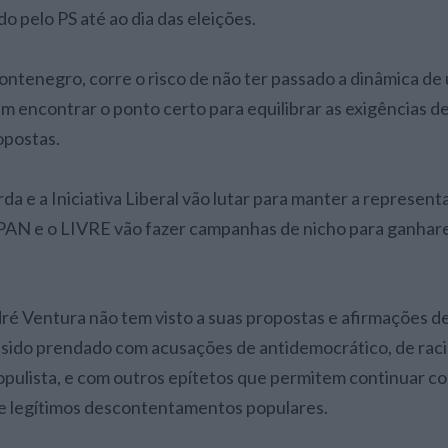
o pelo PS até ao dia das eleições.
ntenegro, corre o risco de não ter passado a dinâmica de 
m encontrar o ponto certo para equilibrar as exigências d
opostas.
a e a Iniciativa Liberal vão lutar para manter a represent
 PAN e o LIVRE vão fazer campanhas de nicho para ganha
ré Ventura não tem visto a suas propostas e afirmações 
sido prendado com acusações de antidemocrático, de raci
opulista, e com outros epítetos que permitem continuar co
de legítimos descontentamentos populares.