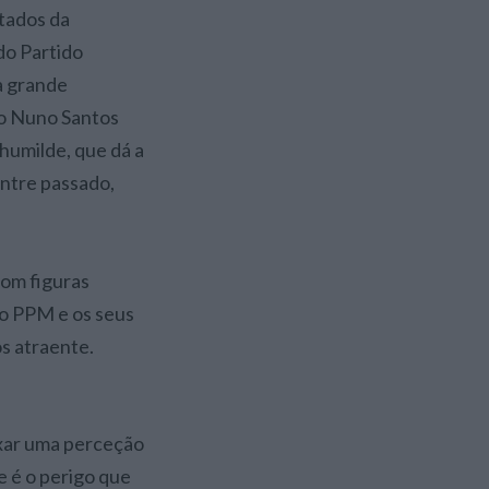
do Partido
a grande
ro Nuno Santos
humilde, que dá a
entre passado,
om figuras
do PPM e os seus
os atraente.
xar uma perceção
e é o perigo que