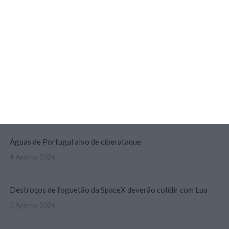
3 Agosto 2026
Eólicas para ‘alimentar’ Start Campus em consulta pública
3 Agosto 2026
Deloitte Legal Telles assessora sócios da Bruma
4 Agosto 2026
Águas de Portugal alvo de ciberataque
4 Agosto 2026
Destroços de foguetão da SpaceX deverão colidir com Lua
5 Agosto 2026