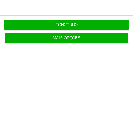
e os seus jornalistas. A nossa contrapartida é
o jornalismo independente, rigoroso e
credível.
CONCORDO
Assine já!
MAIS OPÇÕES
Veja todos os planos!