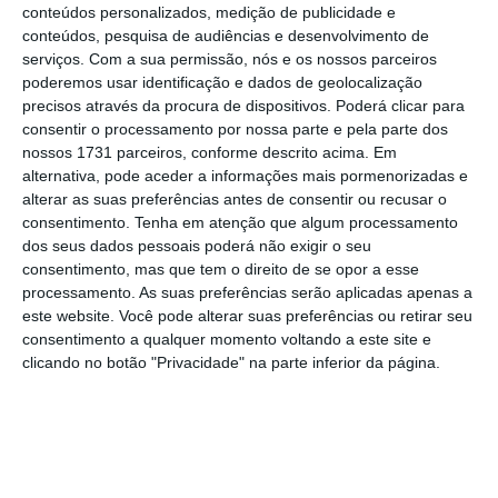
dar um bom
overview
do festival por ser tão elástica,
conteúdos personalizados, medição de publicidade e
onde tanto votamos um simples poster como uma
conteúdos, pesquisa de audiências e desenvolvimento de
serviços.
Com a sua permissão, nós e os nossos parceiros
nova tecnologia aplicada ao uso de outdoor.
poderemos usar identificação e dados de geolocalização
precisos através da procura de dispositivos. Poderá clicar para
Mas ao avaliar tantos trabalhos acabamos por
consentir o processamento por nossa parte e pela parte dos
nossos 1731 parceiros, conforme descrito acima. Em
entender que as ideias que mais se destacam nesta
alternativa, pode aceder a informações mais pormenorizadas e
categoria são aquelas que nos tocam e são superiores
alterar as suas preferências antes de consentir ou recusar o
à própria publicidade. Pois a publicidade já conheceu
consentimento.
Tenha em atenção que algum processamento
dos seus dados pessoais poderá não exigir o seu
melhores tempos e a cada dia que passa o seu
glamour
consentimento, mas que tem o direito de se opor a esse
vai-se desvanecendo, fruto da democratização do
processamento. As suas preferências serão aplicadas apenas a
conteúdo e da informação por parte dos
este website. Você pode alterar suas preferências ou retirar seu
consentimento a qualquer momento voltando a este site e
consumidores. Praticamente, hoje em dia, só vê
clicando no botão "Privacidade" na parte inferior da página.
publicidade quem quer, mas se formos obrigados a vê-
la então que seja boa publicidade. Penso que essa é a
única forma de avaliar uma boa ideia hoje em dia. Claro
que também existem fatores concretos a ter em conta