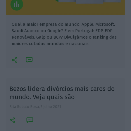
Qual a maior empresa do mundo: Apple, Microsoft,
Saudi Aramco ou Google? E em Portugal: EDP, EDP
Renováveis, Galp ou BCP? Divulgámos o ranking das
maiores cotadas mundais e nacionais.
Bezos lidera divórcios mais caros do
mundo. Veja quais são
Rita Robalo Rosa,
7 Julho 2021
R