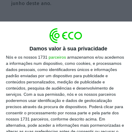
junho deste ano.
Mas
o “campeão” dos fundos é mesmo o IEFP
que arrecada 6,2% dos 25,85 mil milhões de
euros do PT2020
. Projetos como os estágios
Damos valor à sua privacidade
Iniciativa Emprego Jovem, apoios à
Nós e os nossos 1731
parceiros
armazenamos e/ou acedemos
contratação para adultos, integração de
a informações num dispositivo, como cookies, e processamos
jovens e adultos no mercado laboral através
dados pessoais, como identificadores únicos e informações
de estágios profissionais ou aprendizagem ao
padrão enviadas por um dispositivo para publicidade e
conteúdos personalizados, medição de publicidade e
longo da vida são alguns dos exemplos das
conteúdos, pesquisa de audiências e desenvolvimento de
iniciativas financiadas por verbas
serviços.
Com a sua permissão, nós e os nossos parceiros
comunitárias desde 2017 nas suas diversas
poderemos usar identificação e dados de geolocalização
precisos através da procura de dispositivos. Poderá clicar para
versões.
consentir o processamento por nossa parte e pela parte dos
nossos 1731 parceiros, conforme descrito acima. Em
O segundo lugar do pódio é ocupado pela
alternativa, pode aceder a informações mais pormenorizadas e
alterar as suas preferências antes de consentir ou recusar o