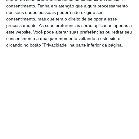
Direção-Geral do Ensino Superior que recebeu
consentimento.
Tenha em atenção que algum processamento
654 milhões
de euros do Portugal 2020 para
dos seus dados pessoais poderá não exigir o seu
financiar 41 projetos. Em causa estão bolsas e
consentimento, mas que tem o direito de se opor a esse
processamento. As suas preferências serão aplicadas apenas a
programas para estudantes do ensino
este website. Você pode alterar suas preferências ou retirar seu
superior, bolsas de ensino superior para
consentimento a qualquer momento voltando a este site e
alunos carenciados, bolsas de mobilidade, o
clicando no botão "Privacidade" na parte inferior da página.
Programa +Superior, entre outros.
A segunda fase da modernização do troço
Ovar-Gaia na linha do Norte é o mais
avultado projeto da Infraestruturas de
Portugal financiado com verbas do PT2020.
Em causa está um apoio de 119 milhões de
euros com data de conclusão prevista para o
final de dezembro de 2022. Mas
a IP já
desenvolver 11 projetos com apoios do atual