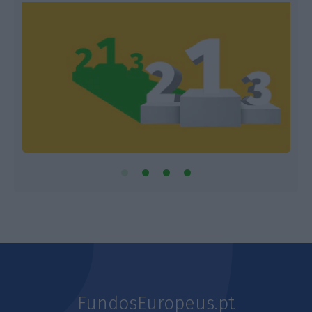
FundosEuropeus.pt