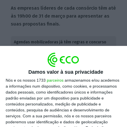
As empresas líderes de cada consórcio têm até
às 19h00 de 31 de março para apresentar as
suas propostas finais.
Agendas mobilizadoras já têm regras e concurso
agendado
Ler Mais
Damos valor à sua privacidade
De acordo com o convite à apresentação de
Nós e os nossos 1733
parceiros
armazenamos e/ou acedemos
Propostas finais para Desenvolvimento de
a informações num dispositivo, como cookies, e processamos
Projetos no âmbito das Agendas
dados pessoais, como identificadores únicos e informações
Mobilizadoras para a Inovação Empresarial,
é
padrão enviadas por um dispositivo para publicidade e
conteúdos personalizados, medição de publicidade e
possível introduzir “alterações em relação ao
conteúdos, pesquisa de audiências e desenvolvimento de
apresentado
nas manifestação de interesse”,
serviços.
Com a sua permissão, nós e os nossos parceiros
ou seja, aquilo que foi pré-aprovado a 30 de
poderemos usar identificação e dados de geolocalização