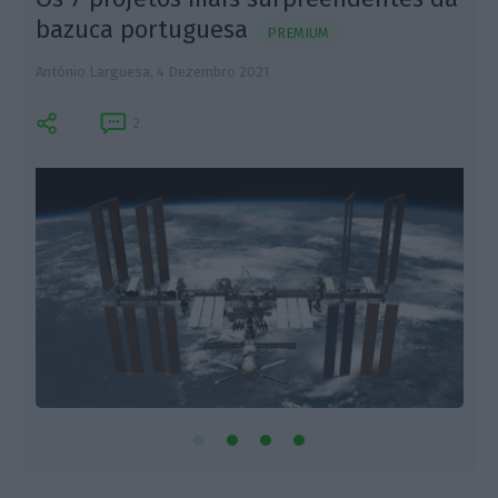
bazuca portuguesa
PREMIUM
A
António Larguesa,
4 Dezembro 2021
2