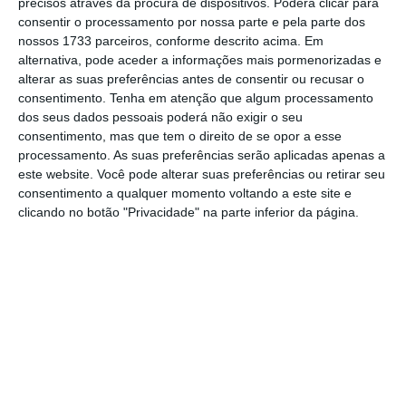
precisos através da procura de dispositivos. Poderá clicar para
novembro do ano passado.
Os consórcios
consentir o processamento por nossa parte e pela parte dos
podem ter uma “nova composição” e podem
nossos 1733 parceiros, conforme descrito acima. Em
ser feitos “ajustamento do plano de
alternativa, pode aceder a informações mais pormenorizadas e
alterar as suas preferências antes de consentir ou recusar o
investimentos
, entre outras”. “A inclusão de
consentimento.
Tenha em atenção que algum processamento
novas entidades no consórcio poderá ocorrer
dos seus dados pessoais poderá não exigir o seu
desde que os membros inicialmente previstos
consentimento, mas que tem o direito de se opor a esse
processamento. As suas preferências serão aplicadas apenas a
na manifestação de interesse sejam
este website. Você pode alterar suas preferências ou retirar seu
responsáveis pela maioria do investimento”,
consentimento a qualquer momento voltando a este site e
pode ler-se nas regras do concurso.
clicando no botão "Privacidade" na parte inferior da página.
Mas as autoridades de gestão deixam um
alerta:
as mudanças “não poderá desvirtuar
as manifestações de interesse
aprovadas, ou
seja, a proposta deve ter os mesmos
objetivos ao nível de novos produtos e
serviços, respeitando as tipologias de