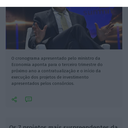
O cronograma apresentado pelo ministro da
Economia aponta para o terceiro trimestre do
próximo ano a contratualização e o início da
execução dos projetos de investimento
apresentados pelos consórcios.
Os 7 projetos mais surpreendentes da