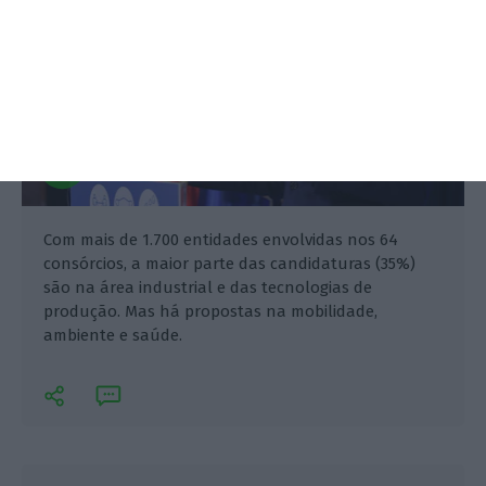
Com mais de 1.700 entidades envolvidas nos 64
consórcios, a maior parte das candidaturas (35%)
são na área industrial e das tecnologias de
produção. Mas há propostas na mobilidade,
ambiente e saúde.