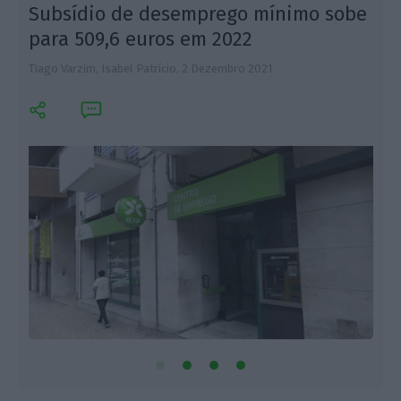
Subsídio de desemprego mínimo sobe
para 509,6 euros em 2022
Tiago Varzim, Isabel Patrício,
2 Dezembro 2021
I