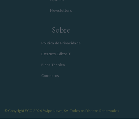
Newsletters
Sobre
Política de Privacidade
Estatuto Editorial
Ficha Técnica
Contactos
© Copyright ECO 2026 Swipe News, SA. Todos os Direitos Reservados