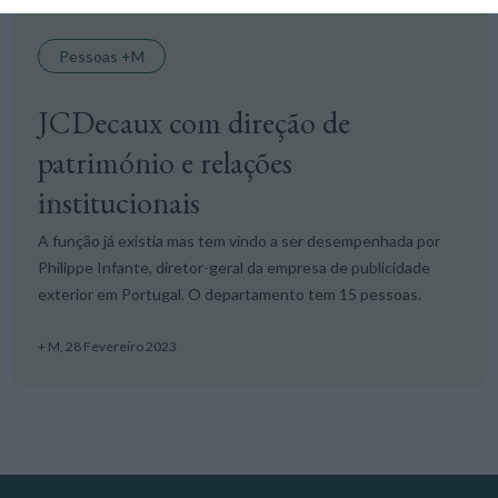
Pessoas +M
JCDecaux com direção de
património e relações
institucionais
A função já existia mas tem vindo a ser desempenhada por
Philippe Infante, diretor-geral da empresa de publicidade
exterior em Portugal. O departamento tem 15 pessoas.
+ M,
28 Fevereiro 2023