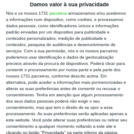
Damos valor à sua privacidade
a obrigatoriedade de desmontagem dos
equipamentos da Cemark.
Nós e os nossos 1731
parceiros
armazenamos e/ou acedemos
a informações num dispositivo, como cookies, e processamos
dados pessoais, como identificadores únicos e informações
Em causa estavam 1703 equipamentos na cidade
padrão enviadas por um dispositivo para publicidade e
de Lisboa, entre abrigos e Mupis (mobiliário
conteúdos personalizados, medição de publicidade e
conteúdos, pesquisa de audiências e desenvolvimento de
urbano para informação), que a Cemark está agora
serviços.
Com a sua permissão, nós e os nossos parceiros
obrigada a desmontar.
Com esta decisão do
poderemos usar identificação e dados de geolocalização
Tribunal, o contrato para a exploração da
precisos através da procura de dispositivos. Poderá clicar para
consentir o processamento por nossa parte e pela parte dos
publicidade exterior firmado entre a Câmara
nossos 1731 parceiros, conforme descrito acima. Em
Municipal de Lisboa e a JCDecaux já pode ser
alternativa, pode aceder a informações mais pormenorizadas e
executado na sua plenitude.
alterar as suas preferências antes de consentir ou recusar o
consentimento.
Tenha em atenção que algum processamento
dos seus dados pessoais poderá não exigir o seu
Este
contrato
contempla a concessão da
consentimento, mas que tem o direito de se opor a esse
processamento. As suas preferências serão aplicadas apenas a
publicidade
outdoor
em Lisboa por 15 anos, por
este website. Você pode alterar suas preferências ou retirar seu
um valor de 8,3 milhões/ano.
consentimento a qualquer momento voltando a este site e
clicando no botão "Privacidade" na parte inferior da página.