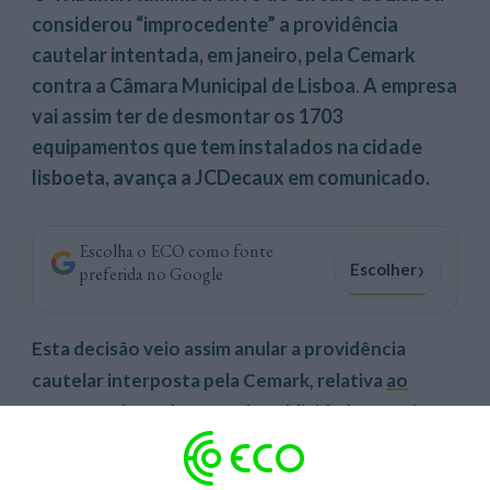
considerou “improcedente” a providência
cautelar intentada, em janeiro, pela Cemark
contra a Câmara Municipal de Lisboa
.
A empresa
vai assim ter de desmontar os 1703
equipamentos que tem instalados na cidade
lisboeta, avança a JCDecaux em comunicado.
Escolha o ECO como fonte
›
Escolher
preferida no Google
Esta decisão veio assim anular a providência
cautelar interposta pela Cemark, relativa
ao
contrato de exploração da publicidade exterior,
firmado entre a Câmara Municipal de Lisboa e a
JCDecaux em setembro de 2022
, que suspendeu