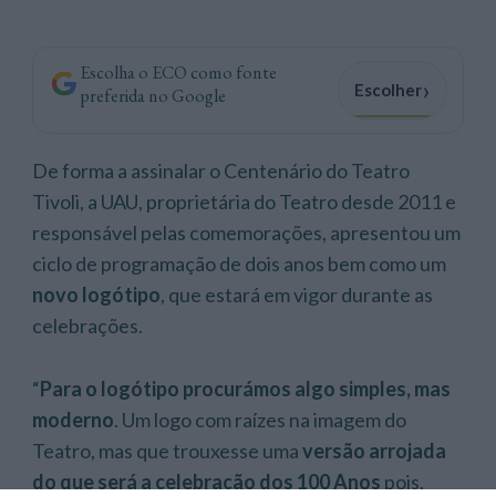
Escolha o ECO como fonte
›
Escolher
preferida no Google
De forma a assinalar o Centenário do Teatro
Tivoli, a UAU, proprietária do Teatro desde 2011 e
responsável pelas comemorações, apresentou um
ciclo de programação de dois anos bem como um
novo logótipo
, que estará em vigor durante as
celebrações.
“
Para o logótipo procurámos algo simples, mas
moderno
. Um logo com raízes na imagem do
Teatro, mas que trouxesse uma
versão arrojada
do que será a celebração dos 100 Anos
pois,