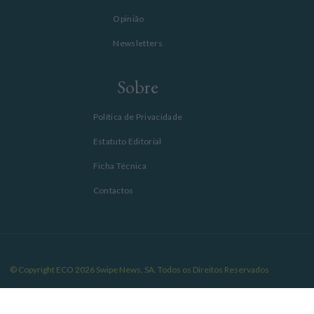
Opinião
Newsletters
Sobre
Política de Privacidade
Estatuto Editorial
Ficha Técnica
Contactos
© Copyright ECO 2026 Swipe News, SA. Todos os Direitos Reservados