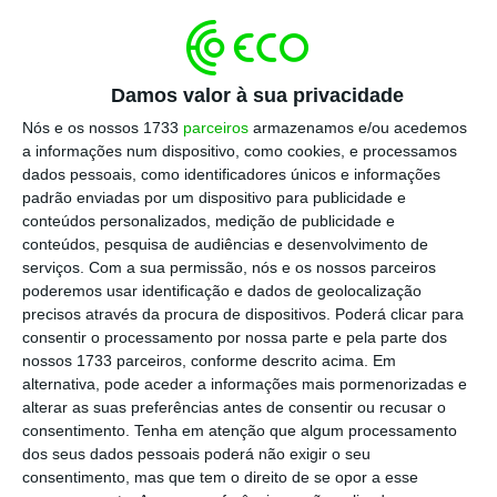
para esta grande comemoração, juntámos
diversos parceiros num projeto quase inédito em
Portugal”, diz Paulo Dias, Diretor-Geral da UAU e
Damos valor à sua privacidade
Administrador do Teatro Tivoli BBVA, citado em
Nós e os nossos 1733
parceiros
armazenamos e/ou acedemos
comunicado.
a informações num dispositivo, como cookies, e processamos
dados pessoais, como identificadores únicos e informações
padrão enviadas por um dispositivo para publicidade e
conteúdos personalizados, medição de publicidade e
conteúdos, pesquisa de audiências e desenvolvimento de
serviços.
Com a sua permissão, nós e os nossos parceiros
poderemos usar identificação e dados de geolocalização
precisos através da procura de dispositivos. Poderá clicar para
consentir o processamento por nossa parte e pela parte dos
nossos 1733 parceiros, conforme descrito acima. Em
alternativa, pode aceder a informações mais pormenorizadas e
alterar as suas preferências antes de consentir ou recusar o
consentimento.
Tenha em atenção que algum processamento
dos seus dados pessoais poderá não exigir o seu
consentimento, mas que tem o direito de se opor a esse