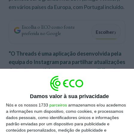
em vários países da Europa, com Portugal incluído.
Escolha o ECO como fonte
›
Escolher
preferida no Google
“O Threads é uma aplicação desenvolvida pela
equipa do Instagram para partilhar atualizações
de texto e participar em conversas públicas
” e a
“
Meta está entusiasmada em facultar a mais
pessoas a oportunidade de acompanharem e
participarem nas conversas que lhes
Damos valor à sua privacidade
interessam
“, refere a tecnológica, em
Nós e os nossos 1733
parceiros
armazenamos e/ou acedemos
comunicado.
a informações num dispositivo, como cookies, e processamos
dados pessoais, como identificadores únicos e informações
padrão enviadas por um dispositivo para publicidade e
Desde o lançamento do Threads em julho, “
foram
conteúdos personalizados, medição de publicidade e