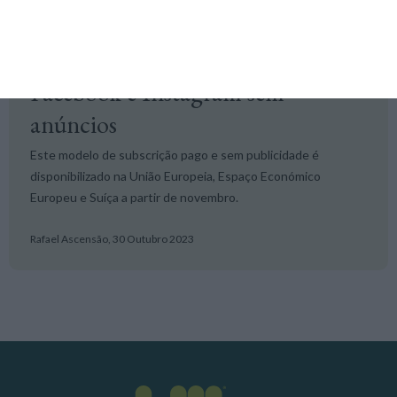
Redes Sociais
Meta com subscrições para
Facebook e Instagram sem
anúncios
Este modelo de subscrição pago e sem publicidade é
disponibilizado na União Europeia, Espaço Económico
Europeu e Suíça a partir de novembro.
Rafael Ascensão,
30 Outubro 2023