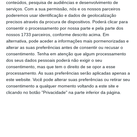
conteúdos, pesquisa de audiências e desenvolvimento de
feitas melhorias significativas na aplicação,
serviços.
Com a sua permissão, nós e os nossos parceiros
incluindo a experiência na ‘web’, um ‘
feed
‘ de
poderemos usar identificação e dados de geolocalização
acompanhamento, a capacidade de editar uma
precisos através da procura de dispositivos. Poderá clicar para
consentir o processamento por nossa parte e pela parte dos
publicação, pesquisar com palavras-chave,
nossos 1733 parceiros, conforme descrito acima. Em
marcar tópicos e muito mais
“, adianta a meta.
alternativa, pode aceder a informações mais pormenorizadas e
alterar as suas preferências antes de consentir ou recusar o
consentimento.
Tenha em atenção que algum processamento
“Go fuck yourself”. Musk responde aos anunciantes do
dos seus dados pessoais poderá não exigir o seu
Twitter
consentimento, mas que tem o direito de se opor a esse
processamento. As suas preferências serão aplicadas apenas a
este website. Você pode alterar suas preferências ou retirar seu
consentimento a qualquer momento voltando a este site e
clicando no botão "Privacidade" na parte inferior da página.
“As pessoas na União Europeia podem optar por
criar um perfil Threads que esteja conectado à sua
conta do Instagram – o que significa que terão a
mesma experiência que todas as outras pessoas
no mundo – ou usar o Threads sem um perfil”,