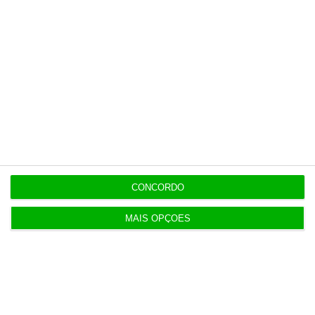
fronteiriços a viajantes de Itália
21:14
Seguro promulga decreto para
08/26
regime de heranças indivisas
21:10
Bola da ‘mão de deus’ de Maradona
08/26
em leilão por dois milhões
20:14
CONCORDO
MAIS OPÇÕES
Populares
Descodificador