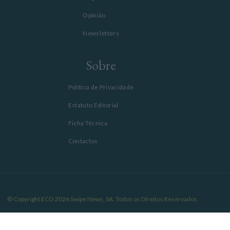
Opinião
Newsletters
Sobre
Política de Privacidade
Estatuto Editorial
Ficha Técnica
Contactos
© Copyright ECO 2026 Swipe News, SA. Todos os Direitos Reservados