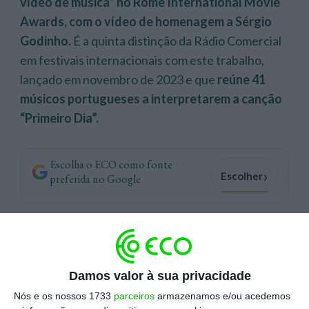
vídeo de música” no Rome International Movie
Awards, com o vídeo de homenagem a Sérgio
Godinho.
É a quinta distinção da Rádio Comercial
em festivais internacionais com este trabalho,
lançado em novembro de 2023 e que
reúne 41
músicos portugueses a interpretarem a canção
“Primeiro Dia”.
Escolha o ECO como fonte
›
Escolher
preferida no Google
O Rome International Movie Awards é o festival
mensal de cinema
online
do site IMDb. Para além
deste prémio, o vídeo da estação liderada por
Damos valor à sua privacidade
Pedro Ribeiro ganhou os prémios de “Melhor
Nós e os nossos 1733
parceiros
armazenamos e/ou acedemos
Vídeo Musical” e “Melhor Design de Som” no 8 &