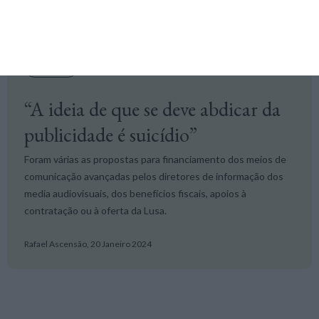
Media
“A ideia de que se deve abdicar da
publicidade é suicídio”
Foram várias as propostas para financiamento dos meios de
comunicação avançadas pelos diretores de informação dos
media audiovisuais, dos benefícios fiscais, apoios à
contratação ou à oferta da Lusa.
Rafael Ascensão,
20 Janeiro 2024