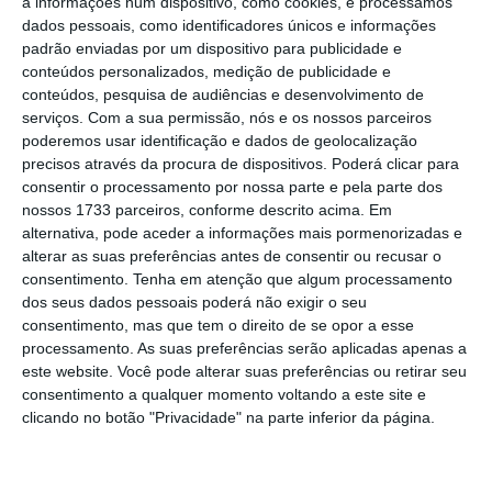
a informações num dispositivo, como cookies, e processamos
Halfilm Awards, em Itália, e os prémios de “Melhor
dados pessoais, como identificadores únicos e informações
Vídeo Musical de Cover” e “Melhor realizadora
padrão enviadas por um dispositivo para publicidade e
conteúdos personalizados, medição de publicidade e
feminina de Vídeo Musical” no Festival
conteúdos, pesquisa de audiências e desenvolvimento de
Internacional de Vídeo Musical de Praga.
serviços.
Com a sua permissão, nós e os nossos parceiros
poderemos usar identificação e dados de geolocalização
precisos através da procura de dispositivos. Poderá clicar para
“Este vídeo é um gesto de gratidão da Comercial
consentir o processamento por nossa parte e pela parte dos
para um escritor de canções com uma obra
nossos 1733 parceiros, conforme descrito acima. Em
alternativa, pode aceder a informações mais pormenorizadas e
extraordinária.
Escolhemos uma das mais
alterar as suas preferências antes de consentir ou recusar o
emblemáticas canções do Sérgio, e ver que o
consentimento.
Tenha em atenção que algum processamento
trabalho da equipa de vídeo é reconhecido
dos seus dados pessoais poderá não exigir o seu
consentimento, mas que tem o direito de se opor a esse
pelos seus pares junta um orgulho ainda maior
processamento. As suas preferências serão aplicadas apenas a
no que se conseguiu fazer aqui
“, afirma Pedro
este website. Você pode alterar suas preferências ou retirar seu
Ribeiro, diretor da Rádio Comercial, citado em
consentimento a qualquer momento voltando a este site e
clicando no botão "Privacidade" na parte inferior da página.
comunicado.