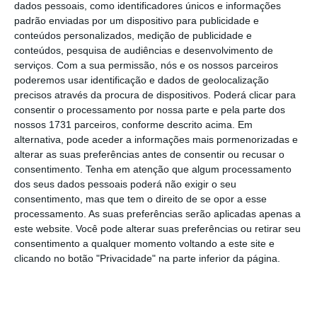
As empresas e marcas estão assim a explorar esse
dados pessoais, como identificadores únicos e informações
poder de envolvimento com o consumidor, que
padrão enviadas por um dispositivo para publicidade e
conteúdos personalizados, medição de publicidade e
parece oferecer uma boa alternativa de conexão
conteúdos, pesquisa de audiências e desenvolvimento de
numa altura em que o alcance em massa se torna
serviços.
Com a sua permissão, nós e os nossos parceiros
cada vez mais difícil e em que as pessoas se
poderemos usar identificação e dados de geolocalização
precisos através da procura de dispositivos. Poderá clicar para
afastam das grandes plataformas sociais.
consentir o processamento por nossa parte e pela parte dos
nossos 1731 parceiros, conforme descrito acima. Em
Algumas marcas estão assim a começar a evoluir
alternativa, pode aceder a informações mais pormenorizadas e
alterar as suas preferências antes de consentir ou recusar o
em direção à criação de
fandoms
, aponta o estudo,
consentimento.
Tenha em atenção que algum processamento
procurando criar o seu próprio lugar no
dos seus dados pessoais poderá não exigir o seu
ecossistema cultural. “
Para as marcas que
consentimento, mas que tem o direito de se opor a esse
processamento. As suas preferências serão aplicadas apenas a
conseguem misturar relevância cultural com
este website. Você pode alterar suas preferências ou retirar seu
conexão, os
fandoms
são uma oportunidade
consentimento a qualquer momento voltando a este site e
potente, oferecendo uma comunidade
clicando no botão "Privacidade" na parte inferior da página.
altamente comprometida e criativa
“, aponta-se.