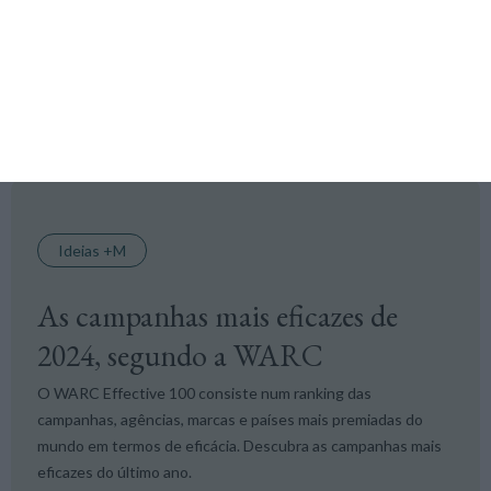
Para si
Ideias +M
As campanhas mais eficazes de
2024, segundo a WARC
O WARC Effective 100 consiste num ranking das
campanhas, agências, marcas e países mais premiadas do
mundo em termos de eficácia. Descubra as campanhas mais
eficazes do último ano.