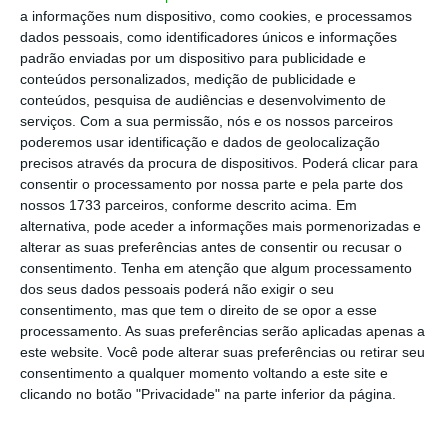
a informações num dispositivo, como cookies, e processamos
“[Macron] ressaltou o apoio inabalável da
dados pessoais, como identificadores únicos e informações
França à soberania e integridade territorial
padrão enviadas por um dispositivo para publicidade e
da Ucrânia” e “pediu o estabelecimento, o
conteúdos personalizados, medição de publicidade e
conteúdos, pesquisa de audiências e desenvolvimento de
mais rápido possível, de um cessar-fogo e o
serviços.
Com a sua permissão, nós e os nossos parceiros
início de negociações entre a Ucrânia e a
poderemos usar identificação e dados de geolocalização
Rússia para uma solução sólida e duradoura
precisos através da procura de dispositivos. Poderá clicar para
consentir o processamento por nossa parte e pela parte dos
para o conflito”, indicou, num comunicado, o
nossos 1733 parceiros, conforme descrito acima. Em
gabinete presidencial francês.
alternativa, pode aceder a informações mais pormenorizadas e
alterar as suas preferências antes de consentir ou recusar o
consentimento.
Tenha em atenção que algum processamento
União Europeia já doou quase 150 mil milhões à
dos seus dados pessoais poderá não exigir o seu
Ucrânia
consentimento, mas que tem o direito de se opor a esse
Ler Mais
processamento. As suas preferências serão aplicadas apenas a
este website. Você pode alterar suas preferências ou retirar seu
consentimento a qualquer momento voltando a este site e
Putin, por seu lado, e segundo o Kremlin,
clicando no botão "Privacidade" na parte inferior da página.
avisou Macron que qualquer acordo de paz na