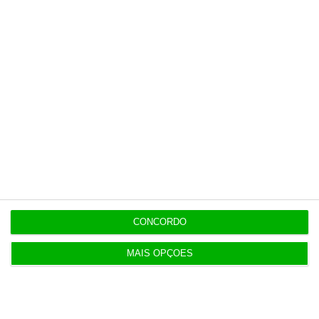
Esta assinatura é uma forma de apoiar
o ECO e os seus jornalistas. A nossa
contrapartida é o jornalismo
independente, rigoroso e credível.
Assine já
Veja todos os planos
CONCORDO
MAIS OPÇÕES
Últimas
11:55