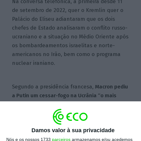
Na conversa telefónica, a primeira desde 11
de setembro de 2022, quer o Kremlin quer o
Palácio do Eliseu adiantaram que os dois
chefes de Estado analisaram o conflito russo-
ucraniano e a situação no Médio Oriente após
os bombardeamentos israelitas e norte-
americanos no Irão, bem como o programa
nuclear iraniano.
Segundo a presidência francesa,
Macron pediu
a Putin um cessar-fogo na Ucrânia “o mais
rápido possível” e salientou que continuará a
conversar com o homólogo russo para também
se conseguirem “ações coordenadas para
Damos valor à sua privacidade
conter o programa nuclear iraniano”.
Nós e os nossos 1733
parceiros
armazenamos e/ou acedemos