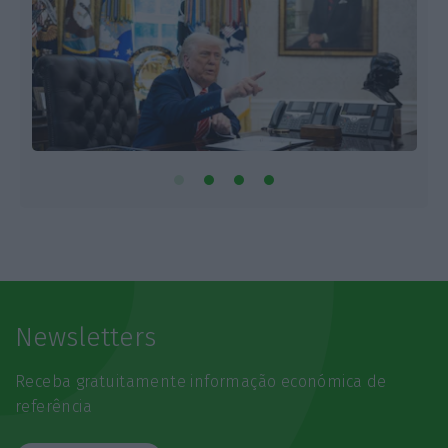
Newsletters
Receba gratuitamente informação económica de
referência