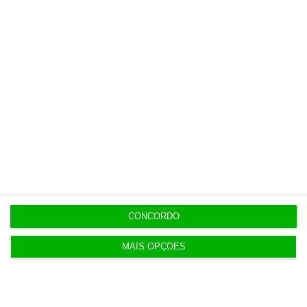
https://eco.sapo.pt/opiniao/carta-de-um-marketeer-ao-pai-natal/
Copiar
Assine o ECO
Premium
CONCORDO
No momento em que a informação é mais
MAIS OPÇÕES
importante do que nunca, apoie o jornalismo
independente e rigoroso.
De que forma? Assine o ECO Premium e