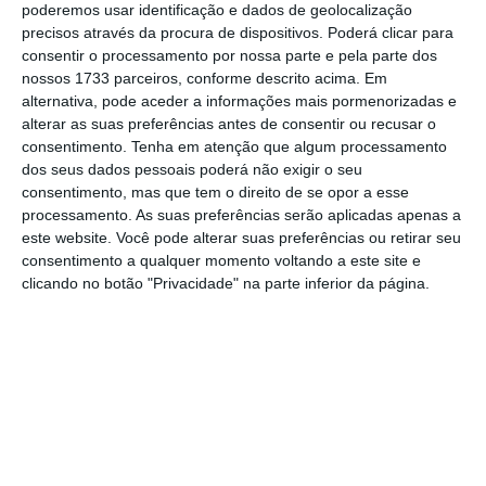
que o golo não seja sempre do mesmo. É que parece
poderemos usar identificação e dados de geolocalização
precisos através da procura de dispositivos. Poderá clicar para
que por mais que façamos, o “último
click
” diz sempre
consentir o processamento por nossa parte e pela parte dos
que foi ele que marcou. Dá para ajudares e mandares
nossos 1733 parceiros, conforme descrito acima. Em
uma fórmula fixe e fácil? Já não há? Ou ainda não há? É
alternativa, pode aceder a informações mais pormenorizadas e
alterar as suas preferências antes de consentir ou recusar o
que andamos para aqui num esforço enorme em todas
consentimento.
Tenha em atenção que algum processamento
as disciplinas e depois ele é que aparece sempre nas
dos seus dados pessoais poderá não exigir o seu
tabelas. Não é a justo e o resto da malta desanima.
consentimento, mas que tem o direito de se opor a esse
processamento. As suas preferências serão aplicadas apenas a
este website. Você pode alterar suas preferências ou retirar seu
Também gostava muito de receber o melhor jogo de
consentimento a qualquer momento voltando a este site e
tabuleiro do mundo. E melhores jogos de mercado. Ou
clicando no botão "Privacidade" na parte inferior da página.
seja, menos prémios, melhor reconhecimento. Podes
ver se há menos prémios de tudo e mais alguma coisa,
que nos roubam tempo e insuflam egos, mas sim um
melhor e verdadeiro reconhecimento do que estão a
premiar? Foco na criatividade e eficácia. Isso bastaria.
E não precisa de ser em mil e uma categorias. E por