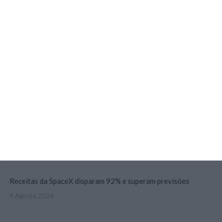
3 Agosto 2026
Mais de 100 municípios têm mais de metade do PRR por receber
3 Agosto 2026
TdC certifica conta da Presidência da República de 2025
3 Agosto 2026
Mau tempo: Pagamento por isenção das portagens virá do OE
4 Agosto 2026
Receitas da SpaceX disparam 92% e superam previsões
4 Agosto 2026