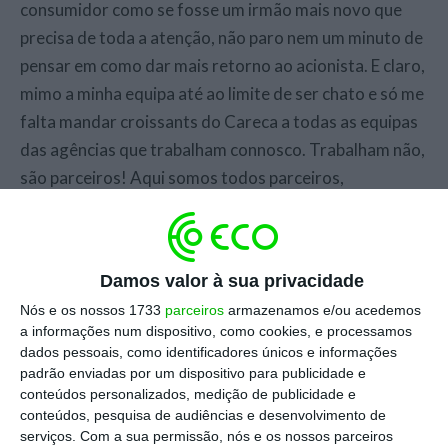
consumidor como se fosse um irmão mais novo que
precisa de toda a atenção, não paro nem um minuto de
pensar em como dar mais retorno ao acionista. E claro,
mimo a minha equipa até ao limite de ser chato e só me
falta mandar croissants do Careca a todas as equipas
das agências que trabalham connosco. Trabalham não,
são parceiros! Aqui somos todos parceiros,
partilhamos objetivos e bebemos chás detox em
sunsets
perfeitos. Corre tudo espetacularmente bem
por aqui, juro!
Damos valor à sua privacidade
Nós e os nossos 1733
parceiros
armazenamos e/ou acedemos
Ainda assim, ainda me faltam umas coisinhas, ok? Vá,
a informações num dispositivo, como cookies, e processamos
deves estar com pouco tempo, por isso cá vai:
dados pessoais, como identificadores únicos e informações
padrão enviadas por um dispositivo para publicidade e
conteúdos personalizados, medição de publicidade e
Queria mesmo uma calculadora científica. E mais ainda
conteúdos, pesquisa de audiências e desenvolvimento de
queria encontrar bons modelos de atribuição – para
serviços.
Com a sua permissão, nós e os nossos parceiros