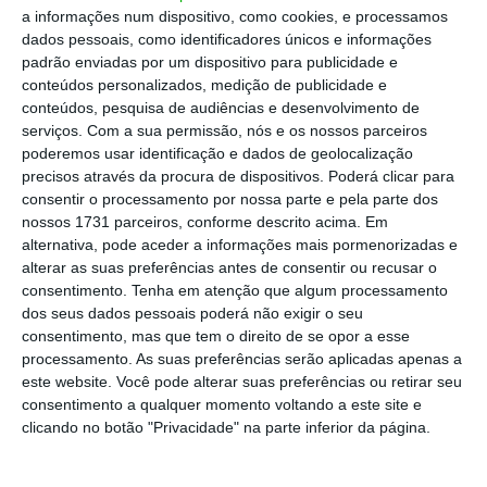
e consumidores, afetando diretamente a reputação,
a informações num dispositivo, como cookies, e processamos
dados pessoais, como identificadores únicos e informações
notoriedade e recordação das marcas, e em
padrão enviadas por um dispositivo para publicidade e
simultâneo geram-se resultados tangíveis na vida dos
conteúdos personalizados, medição de publicidade e
consumidores, sociedade e planeta.
conteúdos, pesquisa de audiências e desenvolvimento de
serviços.
Com a sua permissão, nós e os nossos parceiros
poderemos usar identificação e dados de geolocalização
Sustentabilidade significa responsabilidade e, se as
precisos através da procura de dispositivos. Poderá clicar para
marcas carregam este dever, os seus parceiros não
consentir o processamento por nossa parte e pela parte dos
nossos 1731 parceiros, conforme descrito acima. Em
estão excluídos desta equação.
alternativa, pode aceder a informações mais pormenorizadas e
alterar as suas preferências antes de consentir ou recusar o
Parceiros como as agências de meios, hoje em dia com
consentimento.
Tenha em atenção que algum processamento
dos seus dados pessoais poderá não exigir o seu
uma abordagem 360º na alavanca da comunicação
consentimento, mas que tem o direito de se opor a esse
mas também de crescimento de negócio, têm um papel
processamento. As suas preferências serão aplicadas apenas a
fulcral na disseminação desta narrativa, ao
este website. Você pode alterar suas preferências ou retirar seu
consentimento a qualquer momento voltando a este site e
compreenderem profundamente as necessidades dos
clicando no botão "Privacidade" na parte inferior da página.
consumidores e das suas jornadas de consumo
através de poderosas ferramentas de data.