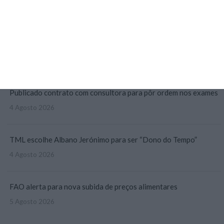
3 Agosto 2026
Há 2 candidatos a fornecer comboios de alta velocidade à CP
3 Agosto 2026
Publicado contrato com consultora para pôr ordem nos exames
4 Agosto 2026
TML escolhe Albano Jerónimo para ser “Dono do Tempo”
4 Agosto 2026
FAO alerta para nova subida de preços alimentares
5 Agosto 2026