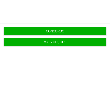
CONCORDO
MAIS OPÇÕES
Para si
Marlene Gaspar