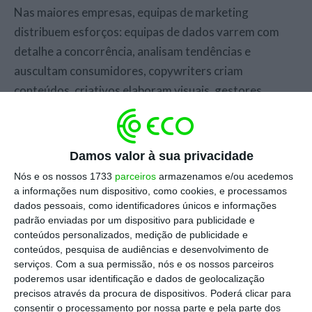
Nas maiores empresas, equipas de marketing
distribuem esforços: equipas de dados varrem com
detalhe a concorrência, analisam tendências e
auscultam consumidores, copywriters criam
conteúdos, criativos elaboram visuais, gestores
desenham estratégias, implementam campanhas e
medem os resultados.
Damos valor à sua privacidade
Com a proliferação de meios para chegar à mente dos
Nós e os nossos 1733
parceiros
armazenamos e/ou acedemos
consumidores, a perda de eficácia dos meios
a informações num dispositivo, como cookies, e processamos
tradicionais e as potencialidades que a tecnologia
dados pessoais, como identificadores únicos e informações
padrão enviadas por um dispositivo para publicidade e
trouxe, as equipas de marketing procuraram novas
conteúdos personalizados, medição de publicidade e
formas de abordar os consumidores.
conteúdos, pesquisa de audiências e desenvolvimento de
serviços.
Com a sua permissão, nós e os nossos parceiros
poderemos usar identificação e dados de geolocalização
É neste âmbito que, nos últimos anos, apareceu a
precisos através da procura de dispositivos. Poderá clicar para
figura dos influenciadores como figuras com
consentir o processamento por nossa parte e pela parte dos