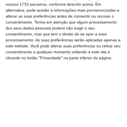
exposição publica, normalmente ancorados nas redes
nossos 1733 parceiros, conforme descrito acima. Em
alternativa, pode aceder a informações mais pormenorizadas e
sociais, capazes de influenciar positivamente, criar
alterar as suas preferências antes de consentir ou recusar o
goodwill e motivar a compra de determinados bens e
consentimento.
Tenha em atenção que algum processamento
serviços.
dos seus dados pessoais poderá não exigir o seu
consentimento, mas que tem o direito de se opor a esse
processamento. As suas preferências serão aplicadas apenas a
A fórmula é de tal forma eficaz a nível mundial, que
este website. Você pode alterar suas preferências ou retirar seu
existe até uma tabela de preços para as marcas
consentimento a qualquer momento voltando a este site e
clicando no botão "Privacidade" na parte inferior da página.
contratarem influenciadores. A diversidade é tão
grande que existe um menu interminável de
influenciadores para todo o tipo de públicos, idades,
estilos e que usam diferente plataformas.
Claro que, alguns destes influenciadores são mestres
na arte de influenciar, enquanto que outros estão
ainda a aperfeiçoar as suas habilidades neste campo.
Apesar da estratégia de utilizar influenciadores possa