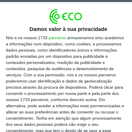
Podem também ser uma fonte de desinformação,
parcialidade, propaganda e manipulação, o que pode
ter impactos negativos na sociedade, devido
Damos valor à sua privacidade
principalmente à rapidez da notícia (que os social
Nós e os nossos 1733
parceiros
armazenamos e/ou acedemos
media trouxeram) e à polarização trazida pelos
a informações num dispositivo, como cookies, e processamos
dados pessoais, como identificadores únicos e informações
algoritmos das redes sociais.
padrão enviadas por um dispositivo para publicidade e
conteúdos personalizados, medição de publicidade e
É fundamental existirem os meios de comunicação,
conteúdos, pesquisa de audiências e desenvolvimento de
serviços.
Com a sua permissão, nós e os nossos parceiros
sem dúvida, tal como é fundamental, cada um de nós
poderemos usar identificação e dados de geolocalização
ter espírito crítico e responsável, e apoiar um
precisos através da procura de dispositivos. Poderá clicar para
jornalismo ético e independente.
consentir o processamento por nossa parte e pela parte dos
nossos 1733 parceiros, conforme descrito acima. Em
alternativa, pode aceder a informações mais pormenorizadas e
Os media são fundamentais no acesso à informação,
alterar as suas preferências antes de consentir ou recusar o
de uma forma segura e eficiente. Na educação
consentimento.
Tenha em atenção que algum processamento
dos seus dados pessoais poderá não exigir o seu
passando a mesma à população em geral, e na
consentimento, mas que tem o direito de se opor a esse