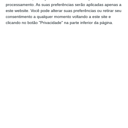
promoção e entretenimento.
processamento. As suas preferências serão aplicadas apenas a
este website. Você pode alterar suas preferências ou retirar seu
consentimento a qualquer momento voltando a este site e
Os media não são apenas um meio de comunicação,
clicando no botão "Privacidade" na parte inferior da página.
mas também um reflexo dos nossos valores,
identidades e culturas. Os media podem fomentar a
diversidade, a inclusão e a compreensão intercultural,
bem como promover a justiça social e a dignidade
humana.
Os media são uma parte essencial das nossas vidas e
devemos utilizá-los de forma sensata e responsável.
Patrícia Nunes Coelho
Diretora de marketing e trade
na OralMED