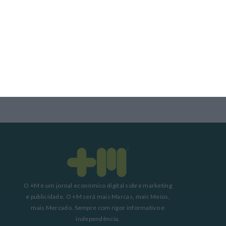
Desemprego recua para 5,3%. É o valor mais baixo desde 2011
5 Agosto 2026
Compra do hotel e casino de Troia pelo Arrow tem luz verde
5 Agosto 2026
O +M é um jornal económico digital sobre marketing
e publicidade. O +M será mais Marcas, mais Meios,
mais Mercado. Sempre com rigor informativo e
independência.