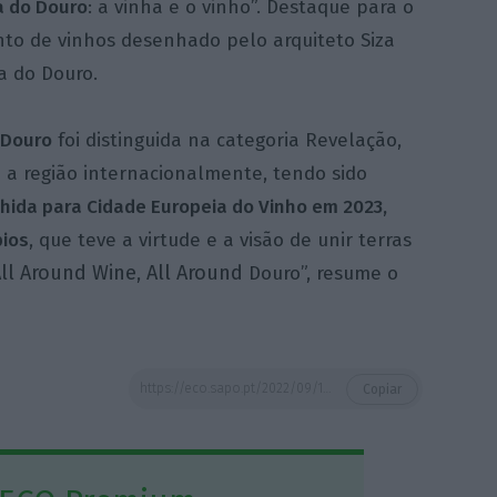
a do Douro
: a vinha e o vinho”
. Destaque para
o
 de vinhos desenhado pelo arquiteto Siza
a do Douro.
 Douro
foi distinguida na categoria Revelação,
a região internacionalmente, tendo sido
lhida para Cidade Europeia do Vinho em 2023,
pios
, que teve a virtude e a visão de unir terras
ll Around Wine
All Around
,
Douro”, resume o
https://eco.sapo.pt/2022/09/10/douro-representa-70-das-exportacoes-de-vinhos-dop/
Copiar