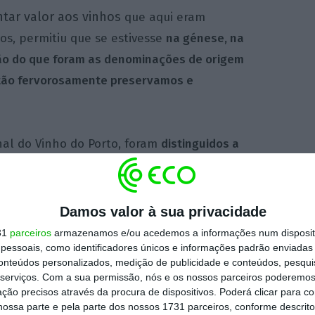
tar valor aos vinhos
que aqui eram
os, permitiu que se estivesse
na génese, na
ão do que foram as denominações de origem
e tão fervorosamente preservamos e
nal do Vinho
do Porto, foram
distinguidos a
lves, a Quinta do Portal e a Comissão
 desenvolvido na região com o Projeto
dos pelos
“projetos que contribuem para o
Damos valor à sua privacidade
l, com boas práticas ambientais e promovendo
31
parceiros
armazenamos e/ou acedemos a informações num dispositi
essoais, como identificadores únicos e informações padrão enviadas 
ue valorizem a proteção da região e do seu
conteúdos personalizados, medição de publicidade e conteúdos, pesqui
serviços.
Com a sua permissão, nós e os nossos parceiros poderemos 
ção precisos através da procura de dispositivos. Poderá clicar para co
ossa parte e pela parte dos nossos 1731 parceiros, conforme descrit