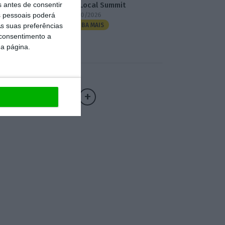
s antes de consentir
3.º Local Summit
 pessoais poderá
07/10/2026
s suas preferências
SAIBA MAIS
 consentimento a
da página.