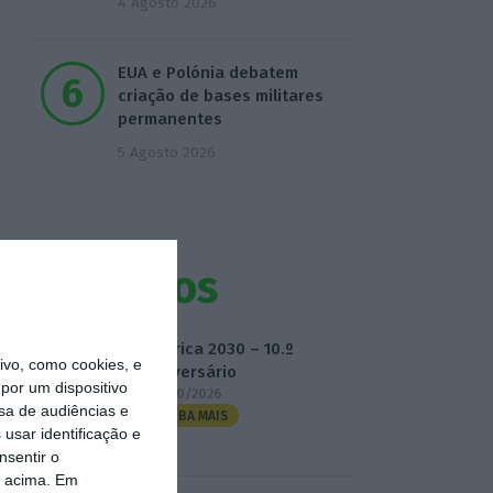
4 Agosto 2026
EUA e Polónia debatem
criação de bases militares
permanentes
5 Agosto 2026
Eventos
Fábrica 2030 – 10.º
vo, como cookies, e
Aniversário
por um dispositivo
14/10/2026
sa de audiências e
SAIBA MAIS
usar identificação e
nsentir o
o acima. Em