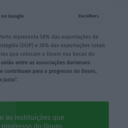
›
a no Google
Escolher
 Porto representa 58% das exportações de
tegida (DOP) e 36% das exportações totais
eros que colocam o Douro nas bocas do
 união entre as associações durienses:
ue contribuam para o progresso do Douro,
 justa”.
r as instituições que
 progresso do Douro,