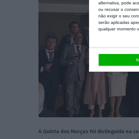
alternativa, pode ac
ou recusar o consen
não exigir o seu co
serão aplicadas apen
qualquer momento vol
M
A Quinta dos Murças foi distinguida na ca