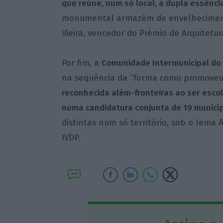
que reúne, num só local, a dupla essênci
monumental armazém de envelhecimento
Vieira, vencedor do Prémio de Arquitetur
Por fim, a
Comunidade Intermunicipal do
na sequência da “forma como promoveu 
reconhecida além-fronteiras ao ser esco
numa candidatura conjunta de 19 municí
A
distintas num só território, sob o lema
IVDP.