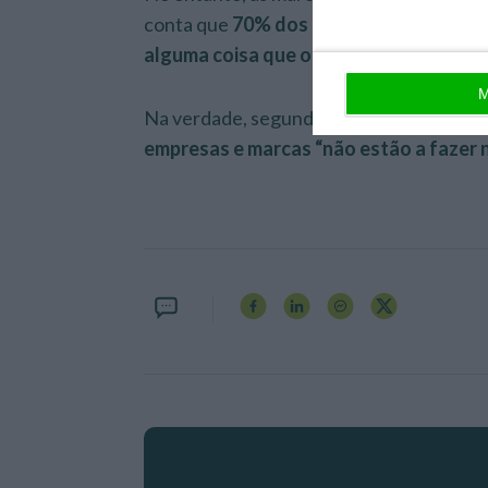
conta que
70% dos inquiridos afirmam n
alguma coisa que os tenha deixado e
M
Na verdade, segundo o relatório,
61% da
empresas e marcas “não estão a fazer n