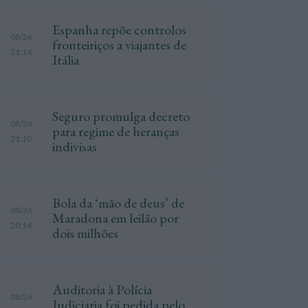
Espanha repõe controlos
08/26
fronteiriços a viajantes de
21:14
Itália
Seguro promulga decreto
08/26
para regime de heranças
21:10
indivisas
Bola da ‘mão de deus’ de
08/26
Maradona em leilão por
20:14
dois milhões
Auditoria à Polícia
08/26
Judiciaria foi pedida pelo