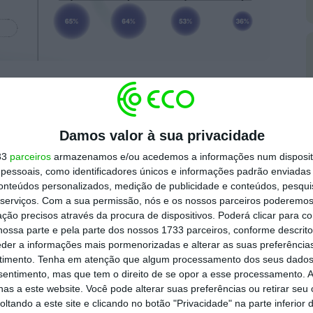
s lentes do ‘reencantamento’ onde
as novas
s, corações inchados e arrepios
. As marcas
er tempos difíceis e a afastar um mal-estar
Damos valor à sua privacidade
cionante, inspiradora e mágica”, refere no
33
parceiros
armazenamos e/ou acedemos a informações num dispositi
al da Wunderman Thompson Intelligence.
essoais, como identificadores únicos e informações padrão enviadas 
conteúdos personalizados, medição de publicidade e conteúdos, pesqui
serviços.
Com a sua permissão, nós e os nossos parceiros poderemos 
d,
49% das pessoas são mais propensas a
ção precisos através da procura de dispositivos. Poderá clicar para co
eem uma sensação de alegria
e
45% de marcas
ossa parte e pela parte dos nossos 1733 parceiros, conforme descrit
eder a informações mais pormenorizadas e alterar as suas preferência
utro lado,
apenas 26% é mais suscetível de
timento.
Tenha em atenção que algum processamento dos seus dados
am com o que disseram que iam fazer.
nsentimento, mas que tem o direito de se opor a esse processamento. A
as a este website. Você pode alterar suas preferências ou retirar seu
tando a este site e clicando no botão "Privacidade" na parte inferior 
 a conseguir responder a estes desejos, tendo em