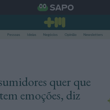
Pessoas
Ideias
Negócios
Opinião
Newsletters
sumidores quer que
rtem emoções, diz