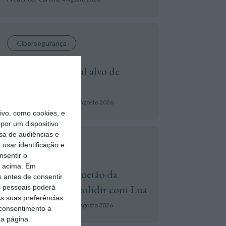
Cibersegurança
Águas de Portugal alvo de
ciberataque
Tiago Alexandre Pereira,
4 Agosto 2026
vo, como cookies, e
por um dispositivo
sa de audiências e
usar identificação e
Espaço
nsentir o
o acima. Em
Destroços de foguetão da
s antes de consentir
SpaceX deverão colidir com Lua
 pessoais poderá
s suas preferências
Tiago Martins d'Oliveira,
5 Agosto 2026
 consentimento a
da página.