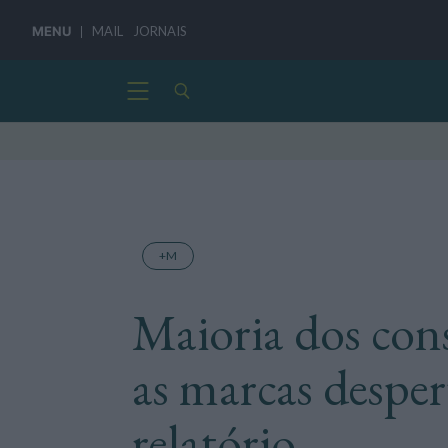
MENU
MAIL
JORNAIS
+M
Maioria dos con
as marcas despe
relatório