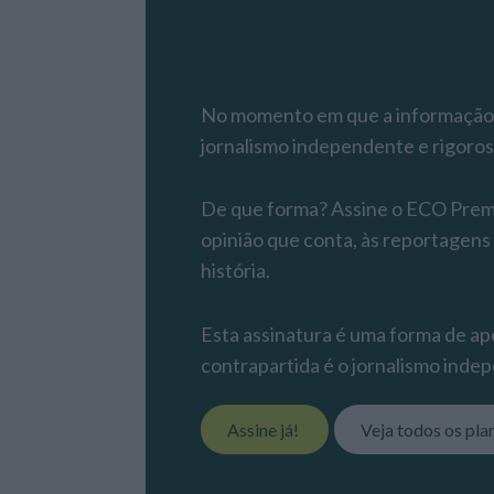
Assine o ECO P
No momento em que a informação é
jornalismo independente e rigoros
De que forma? Assine o ECO Premiu
opinião que conta, às reportagens
história.
Esta assinatura é uma forma de apo
contrapartida é o jornalismo indep
Assine já!
Veja todos os pla