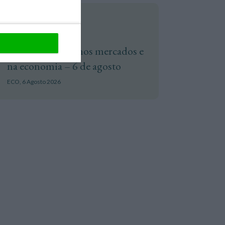
Mercados
O dia em direto nos mercados e
na economia – 6 de agosto
ECO,
6 Agosto 2026