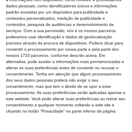
dados pessoais, como identificadores únicos e informações
padrão enviadas por um dispositivo para publicidade e
No entanto esta rede social é a que
mais tem
conteúdos personalizados, medição de publicidade e
crescido entre os jovens
– em oposição ao
conteúdos, pesquisa de audiências e desenvolvimento de
serviços.
Com a sua permissão, nós e os nossos parceiros
Facebook – e
tem apostado no seu potencial
poderemos usar identificação e dados de geolocalização
publicitário e em parcerias com as marcas
. A
precisos através da procura de dispositivos. Poderá clicar para
título de exemplo, além de se ter
juntado à Pepsi
consentir o processamento por nossa parte e pela parte dos
nossos 1733 parceiros, conforme descrito acima. Em
na promoção de um espetáculo na final da Liga dos
alternativa, pode aceder a informações mais pormenorizadas e
Campeões, também
uniu forças com a FIFA
na
alterar as suas preferências antes de consentir ou recusar o
celebração do Campeonato do Mundo de Futebol
consentimento.
Tenha em atenção que algum processamento
dos seus dados pessoais poderá não exigir o seu
Feminino, de forma a oferecer “conteúdos
consentimento, mas que tem o direito de se opor a esse
personalizados”.
processamento. As suas preferências serão aplicadas apenas a
este website. Você pode alterar suas preferências ou retirar seu
consentimento a qualquer momento voltando a este site e
Em maio
lançou
o “Pulse Premiere”, um novo
clicando no botão "Privacidade" na parte inferior da página.
sistema de publicidade para aproximar marcas dos
media
, visando incentivar os anunciantes a colocar
vídeos das marcas juntamente com os conteúdos