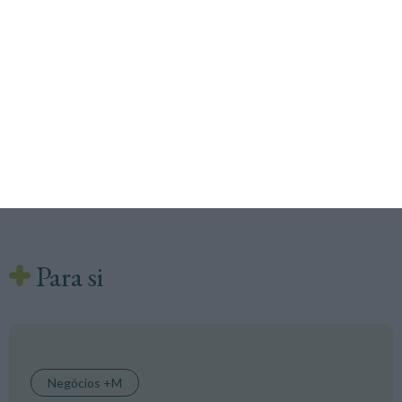
Para si
Negócios +M