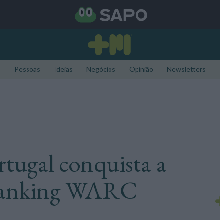
Pessoas
Ideias
Negócios
Opinião
Newsletters
tugal conquista a
 ranking WARC