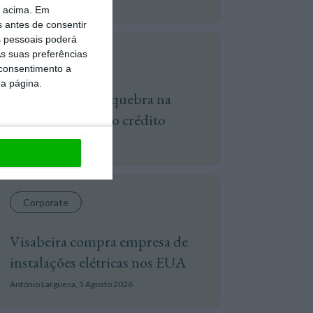
o acima. Em
s antes de consentir
 pessoais poderá
s suas preferências
Banca
 consentimento a
da página.
Bancos preveem quebra na
produção de novo crédito
Lusa,
4 Agosto 2026
Corporate
Visabeira compra empresa de
instalações elétricas nos EUA
António Larguesa,
5 Agosto 2026