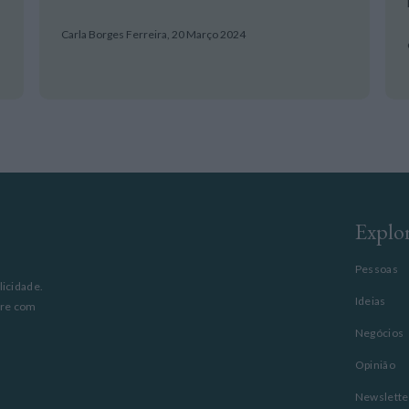
Carla Borges Ferreira,
20 Março 2024
Explo
Pessoas
licidade.
Ideias
pre com
Negócios
Opinião
Newslette