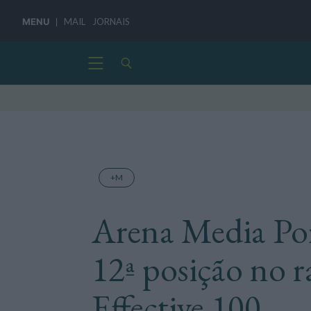
MENU
MAIL
JORNAIS
+M
Arena Media Por
12ª posição no
Effective 100