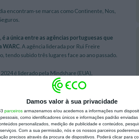
Media encontram-se marcas como Continente, Nos,
Seguros.
, é a única entre as agências portuguesas que
 da WARC
. A agência liderada por Rui Freire
ão, tendo subido três lugares face ao ano passado.
 2024 é liderado pela Mindshare (EUA),
arta e quinta posição são ambas ocupadas pela
respetivamente.
Damos valor à sua privacidade
33
parceiros
armazenamos e/ou acedemos a informações num dispositi
essoais, como identificadores únicos e informações padrão enviadas 
conteúdos personalizados, medição de publicidade e conteúdos, pesqui
serviços.
Com a sua permissão, nós e os nossos parceiros poderemos 
ção precisos através da procura de dispositivos. Poderá clicar para co