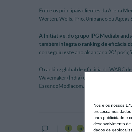
Entre os principais clientes da Arena 
Worten, Wells, Prio, Unibanco ou Ageas 
A Initiative, do grupo IPG Mediabrands
também integra o ranking de eficácia
conseguiu este ano alcançar a 20.ª posiç
O ranking global de eficácia do WARC de
Wavemaker (Índia) e Starcom (EUA). A qu
EssenceMediacom, dos EUA e da Índia, 
Nós e os nossos 17
processamos dados p
para publicidade e 
desenvolvimento de 
dados de geolocaliza