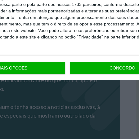
ossa parte e pela parte dos nossos 1733 parceiros, conforme descrit
eder a informações mais pormenorizadas e alterar as suas preferência
timento.
Tenha em atenção que algum processamento dos seus dados
nsentimento, mas que tem o direito de se opor a esse processamento. A
as a este website. Você pode alterar suas preferências ou retirar seu
tando a este site e clicando no botão "Privacidade" na parte inferior 
remium
AIS OPÇÕES
CONCORDO
 mais importante do que nunca, apoie o
o.
m e tenha acesso a notícias exclusivas, à
 e especiais que mostram o outro lado da