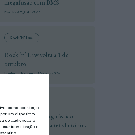
megafusão com BMS
ECO IA,
3 Agosto 2026
Rock 'n' Law
Rock ‘n’ Law volta a 1 de
outubro
Frederico Pedreira,
3 Agosto 2026
Mercado Ibérico
vo, como cookies, e
por um dispositivo
Projeto estuda diagnóstico
sa de audiências e
precoce da doença renal crónica
usar identificação e
nsentir o
Servimedia,
4 Agosto 2026