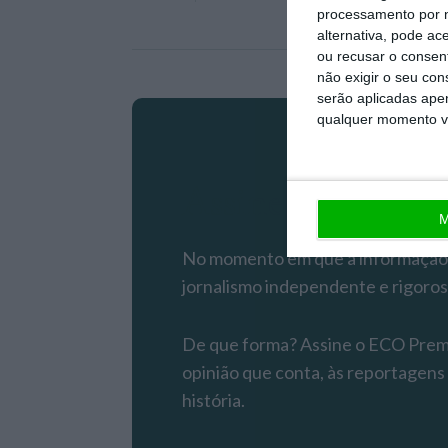
processamento por n
alternativa, pode ac
ou recusar o consen
não exigir o seu co
serão aplicadas apen
qualquer momento vol
Assine o ECO P
M
No momento em que a informação é
jornalismo independente e rigoros
De que forma? Assine o ECO Premiu
opinião que conta, às reportagens
história.