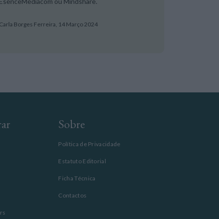
EsenceMediacom ou Mindshare.
Carla Borges Ferreira,
14 Março 2024
rar
Sobre
Política de Privacidade
Estatuto Editorial
Ficha Técnica
Contactos
rs