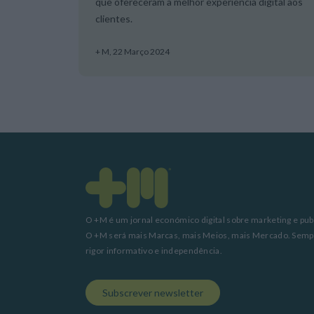
que ofereceram a melhor experiência digital aos
clientes.
+ M,
22 Março 2024
O +M é um jornal económico digital sobre marketing e pub
O +M será mais Marcas, mais Meios, mais Mercado. Sem
rigor informativo e independência.
Subscrever newsletter