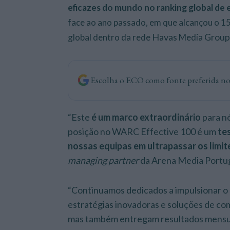
eficazes do mundo no ranking global de e
face ao ano passado, em que alcançou o 15
Havas
Group
global dentro da rede
Media
Escolha o ECO como fonte preferida n
“Este
é um marco extraordinário
para nó
posição no WARC Effective 100 é um
te
nossas equipas em ultrapassar os limite
managing partner
da Arena Media Portug
“Continuamos dedicados a impulsionar o 
estratégias inovadoras e soluções de c
mas também entregam resultados mensur