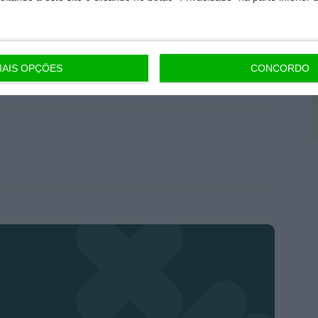
ndo Medina, Luís Paixão Martins, Graça Freitas ou
rnanda de Almeida Pinheiro, são outros dos
AIS OPÇÕES
CONCORDO
remium