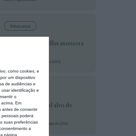
Advocatus
Deloitte Legal Telles assessora
sócios da Bruma
Frederico Pedreira,
4 Agosto 2026
vo, como cookies, e
por um dispositivo
sa de audiências e
Cibersegurança
usar identificação e
nsentir o
o acima. Em
Águas de Portugal alvo de
s antes de consentir
ciberataque
 pessoais poderá
s suas preferências
Tiago Alexandre Pereira,
4 Agosto 2026
 consentimento a
da página.