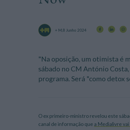
+ M,
8 Junho 2024
"Na oposição, um otimista é me
sábado no CM António Costa, 
programa. Será "como detox se
O ex primeiro-ministro revelou este sábad
canal de informação que
a Medialivre vai