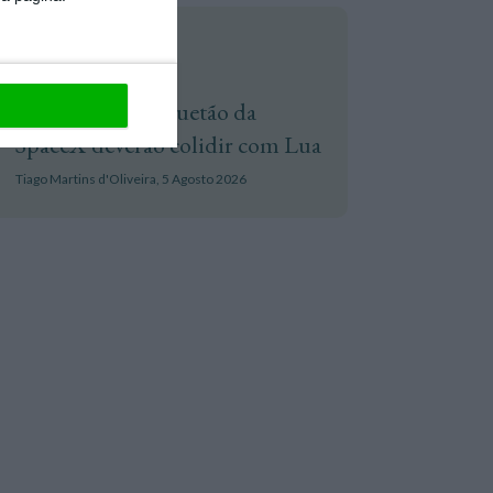
Espaço
Destroços de foguetão da
SpaceX deverão colidir com Lua
Tiago Martins d'Oliveira,
5 Agosto 2026