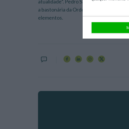
atualidade”. Pedro Santana Lopes, Ferna
a bastonária da Ordem do Advogados, Fe
elementos.
M
Assine o ECO P