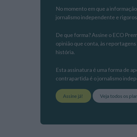
No momento em que a informação é
jornalismo independente e rigoros
De que forma? Assine o ECO Premiu
opinião que conta, às reportagens
história.
Esta assinatura é uma forma de apo
contrapartida é o jornalismo indep
Assine já!
Veja todos os pla