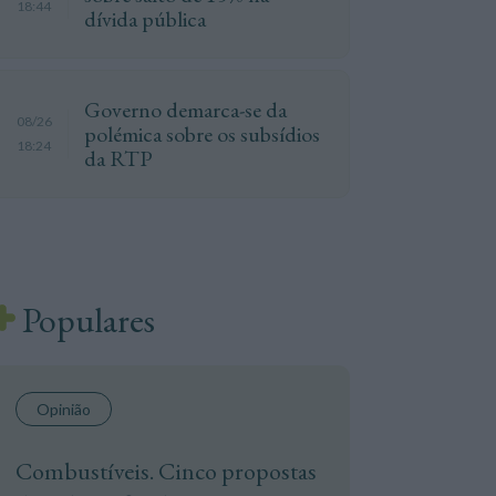
18:44
dívida pública
Governo demarca-se da
08/26
polémica sobre os subsídios
18:24
da RTP
Populares
Opinião
Combustíveis. Cinco propostas