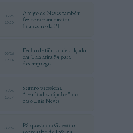
Amigo de Neves também
08/26
fez obra para diretor
19:20
financeiro da PJ
Fecho de fábrica de calçado
08/26
em Gaia atira 54 para
19:14
desemprego
Seguro pressiona
08/26
“resultados rápidos” no
18:57
caso Luís Neves
PS questiona Governo
08/26
sobre salto de 15% na