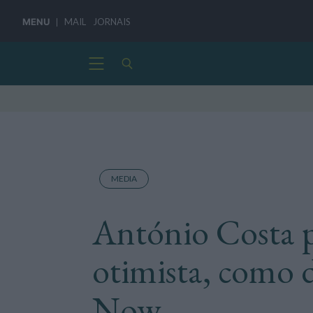
MENU
MAIL
JORNAIS
MEDIA
António Costa 
otimista, como 
Now