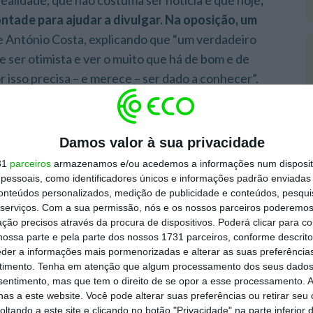
ntade para ajudar a divulgar. Na oposição, um
e António Costa, explicando que “um verdadeiro
e ser otimista e ver o muito que há de bom e de
r isso precisa – e merece – ser dado a conhecer”.
 olhar otimista, como detox semanal, para
3 de Junho”, conclui, em jeito de teaser, o ex
Damos valor à sua privacidade
31
parceiros
armazenamos e/ou acedemos a informações num dispositi
essoais, como identificadores únicos e informações padrão enviadas 
conteúdos personalizados, medição de publicidade e conteúdos, pesqui
ta vai então para o ar nas noites de domingo,
serviços.
Com a sua permissão, nós e os nossos parceiros poderemos 
to é Gozar com Quem Trabalha, de Ricardo Araújo
ção precisos através da procura de dispositivos. Poderá clicar para co
ossa parte e pela parte dos nossos 1731 parceiros, conforme descrit
eder a informações mais pormenorizadas e alterar as suas preferência
timento.
Tenha em atenção que algum processamento dos seus dados
dores” do canal e fará parte
Conselho de Estado
,
nsentimento, mas que tem o direito de se opor a esse processamento. A
al objetivo ajudar a direção do canal a reagir à
as a este website. Você pode alterar suas preferências ou retirar seu
tando a este site e clicando no botão "Privacidade" na parte inferior 